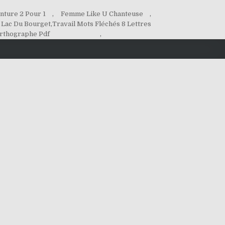
nture 2 Pour 1
,
Femme Like U Chanteuse
,
 Lac Du Bourget
,
Travail Mots Fléchés 8 Lettres
Orthographe Pdf
,