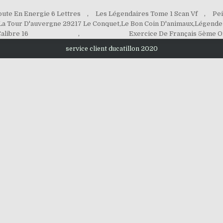
oute En Energie 6 Lettres
,
Les Légendaires Tome 1 Scan Vf
,
Pei
La Tour D'auvergne 29217 Le Conquet
,
Le Bon Coin D'animaux
,
Légende
alibre 16
,
Exercice De Français 5ème 
service client ducatillon 2020