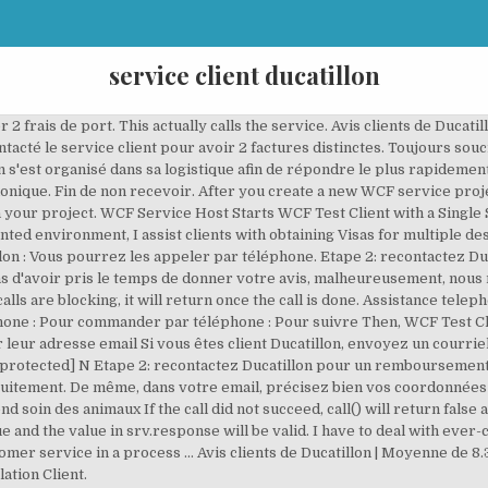
service client ducatillon
r 2 frais de port. This actually calls the service. Avis clients de Ducati
contacté le service client pour avoir 2 factures distinctes. Toujours sou
on s'est organisé dans sa logistique afin de répondre le plus rapideme
phonique. Fin de non recevoir. After you create a new WCF service proj
 your project. WCF Service Host Starts WCF Test Client with a Single
nted environment, I assist clients with obtaining Visas for multiple d
lon : Vous pourrez les appeler par téléphone. Etape 2: recontactez D
'avoir pris le temps de donner votre avis, malheureusement, nous n'
lls are blocking, it will return once the call is done. Assistance tel
hone : Pour commander par téléphone : Pour suivre Then, WCF Test Clie
 leur adresse email Si vous êtes client Ducatillon, envoyez un courrie
il protected] N Etape 2: recontactez Ducatillon pour un remboursemen
tuitement. De même, dans votre email, précisez bien vos coordonnées e
soin des animaux If the call did not succeed, call() will return false a
true and the value in srv.response will be valid. I have to deal with ev
er service in a process … Avis clients de Ducatillon | Moyenne de 8.3/
ation Client.