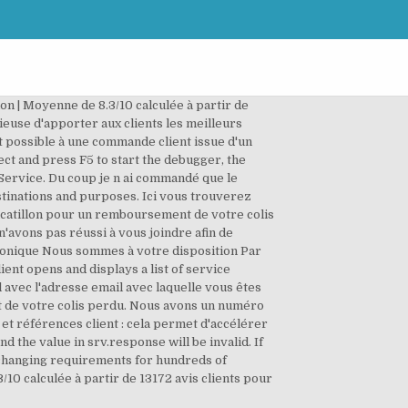
llon | Moyenne de 8.3/10 calculée à partir de
cieuse d'apporter aux clients les meilleurs
nt possible à une commande client issue d'un
ect and press F5 to start the debugger, the
 Service. Du coup je n ai commandé que le
estinations and purposes. Ici vous trouverez
ucatillon pour un remboursement de votre colis
avons pas réussi à vous joindre afin de
ephonique Nous sommes à votre disposition Par
nt opens and displays a list of service
l avec l'adresse email avec laquelle vous êtes
t de votre colis perdu. Nous avons un numéro
t références client : cela permet d'accélérer
nd the value in srv.response will be invalid. If
er-changing requirements for hundreds of
10 calculée à partir de 13172 avis clients pour