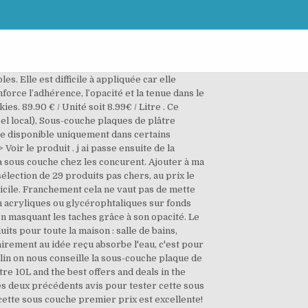
rres décoratives, Sous-couche parquet, sol pvc et stratifié, Votre projet décoration intérieur en 5 étapes, Pistolet à peinture électrique et machine à peindre, Votre projet décoration intérieure en 5 étapes, Projecteur extérieur et détecteur de mouvement, Perceuse, visseuse, perceuse à percussion, tournevis et perforateur sans fil, Perceuse à percussion, perforateur et marteau piqueur filaire, Outil multifonction et outil de précision, Rabot électrique, défonceuse et machine à bois, Outillage électroportatif 18V sur batterie universelle, Mètre, niveau et outils de mesure et traçage, Escabeau, marche pied, échelle et échafaudage, Jerrican d'essence, graisse et lubrifiant, Accessoire pour volet, fenêtre et portail, Antenne TV, décodeur TNT, prise de téléphone et informatique, Rallonge électrique, enrouleur électrique et multiprise, Transformateur, convertisseur et chargeur USB, Accessoire pour alarme et vidéosurveillance, Détecteur de fumée, gaz et protection incendie, Serviteur, panier, vide cendres et accessoire, Robinet thermostatique et manuel pour radiateur eau chaude, Adoucisseur d'eau et filtre anti-calcaire, Caniveau, regard, grille d'évacuation et siphon, Isolation des tuyaux et circuits d'eau chaude, Panneau bois, lambris, tablette, tasseau, moulure et plinthe, Panneau bois, aggloméré, mélaminé, MDF, et OSB, Porte extérieure, de service et porte de garage. Sous couche plaque de platre . Couvre bien et s applique facilement sur les murs. Sous-couche plaque de plâtre 0.5L – Bricomarché vous propose sa sélection Sous couche pour peinture intérieure pour vous accompagner dans tous vos travaux maison et jardin. Contactez-nous Questions fréquentes Nos magasins Annuler votre commande. J'ai acheté ce produit en fonction de ses recommandations. Dangereux - Respecter les précautions d’emploi. • Éliminer les traces de plâtre, laitance, graisse, peinture... Dépolir les carrelages émaillés et les peintures brillantes. Comparer. La sous-couche Tollens spécial Plaques de plâtre optimise le rendement et le résultat final de votre peinture en régulant le support pour éviter l'absorption de la peinture. En effet, sans sous-couche, la peinture risque de mal accrocher au mur ou d'être absorbée par ce dernier (mur, plâtre ou enduit poreux). Je me suis basé sur les deux précédents avis pour tester cette sous couche plaque de plâtre pour ma maison neuve et je dois dire que je ne regrette pas une seule seconde, je confirme cette sous couche premier prix est excellente! D'autant que sur nos murs extérieurs on à du pla