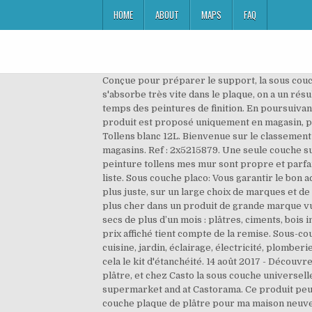
HOME
ABOUT
MAPS
FAQ
Conçue pour préparer le support, la sous couche plafond ou mur assure une prise optimale et des finitions impeccables. Elle est difficile à appliquée car elle s'absorbe très vite dans le plaque, on a un résultat qui n'est pas homogène. Microporeuse et très pénétrante, elle renforce l’adhérence, l’opacité et la tenue dans le temps des peintures de finition. En poursuivant votre navigation sur le Site, vous consentez à lâutilisation de ces cookies. 89.90 € / Unité soit 8.99€ / Litre . Ce produit est proposé uniquement en magasin, pour plus de renseignements contactez le 09 74 75 01 74 (prix d'un appel local), Sous-couche plaques de plâtre Tollens blanc 12L. Bienvenue sur le classement des meilleurs sous couche plaque de platre de décembre 2020. Article disponible uniquement dans certains magasins. Ref : 2x5215879. Une seule couche suffit. SOUS COUCHE XPRO3 PLAQUE DE PLATRE 10L > Voir le produit > Voir le produit . j ai passe ensuite de la peinture tollens mes mur sont propre et parfait je recommande a tout ce produit et pas chere et couvre mieux que la sous couche chez les concurent. Ajouter à ma liste. Sous couche placo: Vous garantir le bon achat, on y travaille tous les jours.Retrouvez, chez Leroy Merlin notre sélection de 29 produits pas chers, au prix le plus juste, sur un large choix de marques et de références, disponibles en magasin ou livrés rapidement à votre domicile. Franchement cela ne vaut pas de mette plus cher dans un produit de grande marque vu la qualité de ce produit. Facilite l’accrochage des peintures de finition acryliques ou glycérophtaliques sur fonds secs de plus d’un mois : plâtres, ciments, bois intérieurs, brique, béton cellulaire…Isole les fonds douteux et anciens en masquant les taches grâce à son opacité. Le prix affiché tient compte de la remise. Sous-couche plaque de plâtre JULIEN, 10 l. Déposer le premier avis. Des produits pour toute la maison : salle de bains, cuisine, jardin, éclairage, électricité, plomberie… Retrait en magasin et livraison à domicile. le placo hydrofuge contrairement au idée reçu absorbe l'eau, c'est pour cela le kit d'étanchéité. 14 août 2017 - Découvrez tous nos produits Sous-couche sur LeroyMerlin.fr. Chez Leroy Merlin on nous conseille la sous-couche plaque de plâtre, et chez Casto la sous couche universelle qui sera plus blanche. Price compare for Sous couche Plaques de plâtre 10L and the best offers and deals in the supermarket and at Castorama. Ce produit peut parfaitement être utilisé comme enduit mural. Je me suis basé sur les deux précédents avis pour tester cette sous couche plaque de plâtre pour ma maison neuve et je dois dire que je ne regrette pas une seule seconde, je confirme cette sous couche premier prix est excellente! J'ai acheté ce produit en fonction de ses recommandations. Sous couche plaque de platre : la sélection produits Leroy Merlin de ce mercredi au meilleur prix ! Très facile à appliquer et très couvrante! Retrouvez un large choix de marques et de référenc