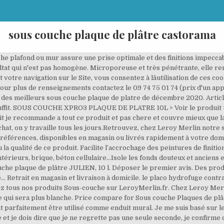
sous couche plaque de plâtre castorama
es Sous-couche au meilleur prix. Adaptés aux murs en plâtre, en ciment, en bois, en verre, en carrelage... A retrouver sur Castorama.fr Utilité d'une sous-couche. La sous-couche (l'impression) sert à "nourrir" l'enduit et le carton du placo pour une meilleure accroche de la peinture de finition. Sous-couche plaques de plâtre - séchage rapide - 10L . Accueil > PEINTURES DULUX VALENTINE > Sous-couche plaques de plâtre - séchage rapide - 10L . Sous couche plaque de platre . Enregistrée par Castorama France Chape Beton Station Peinture Toile De Verre Plaque De Platre Castorama Parement Mural Murs Peintures Pour vos projets de bricolage, jardinage et aménagement de la maison, LEROY MERLIN propose un grand choix de marques au meilleur prix ainsi que des idées, conseils et services de location ou pose à domicile. En durcissant la paroi, elle facilite le décollement … Sous couche placo: Vous garantir le bon achat, on y travaille tous les jours.Retrouvez, chez Leroy Merlin notre sélection de 29 produits pas chers, au prix le plus juste, sur un large choix de marques et de références, disponibles en magasin ou livrés rapidement à votre domicile. Améliore l'accrochage de toutes les peintures de finition. Vous informer. Avant d'appliquer un nouveau revêtement, il est recommandé d'utiliser une sous-couche adaptée. ... les Peintures Julien se sont vite diversifiées pour aujourd'hui couvrir une très large gamme de peintures techniques de qualité : Sous-couche, Décoration, Antirouille, Anti-humidité, Sol et Solution. 8 résultats. Retrouvez ci-après nos 37 offres, marques, références et promotions en stock prêtes à être livrées rapidement dans nos magasins les plus proches de chez vous. Historique des prix. Cromology Services utilise des cookies pour suivre votre navigation sur le site afin de vous fournir, lors de vos prochaines visites, des contenus adaptés sur nos produits et activités. sous-couche acrylique intérieure pour plaques de plâtre, les enduits à l’eau, les enduits de ciment, le béton, les parpaings, les briques et les anciennes peintures adhérentes convenablement lessivées. Castorama, Julien Sous couche plaques de plâtre cartonnées 2,5L, 2016-08-28 â¬ 35.95: Castorama, Julien Sous couche plaques de plâtre cartonnées 2,5L, 2016-11-20 â¬ 35.95: Castorama, Julien Sous couche plaques de plâtre cartonnées 2,5L, 2017-02-26 â¬ 35.95 La peinture sous-couche plaques de plâtre Alpina est une peinture d'impression fluide et pénétrante destinée à une application sur vos plâtres et plaques de plâtre cartonnées. Choisir mon modèle. Sous-couche Acrylique Plaque de plâtre MOSAIK Mat Blanc 15L. Grand choix, promos permanentes et livraison rapide partout en France. SOUS COUCHE PLATRE/CIMENT/BOIS INTERIEUR J4 0.5L > Voir le produit > Voir le produit . Price compare for Sous couche Plaques de plâtre 10L and the best offers and deals in the supermarket and at Castorama. Cette sélection regroupe les meilleures ventes de boutiques en ligne populaires comme Amazon ou CDiscount. Lâapplication dâune sous-couche permet de mieux préparer le support, de bloquer le fond en vue dâappliquer une peinture de finition mur et plafond. bonjour à tous. Ajouter à ma liste. Discussion bricolage sur sous-couche glycéro + peinture acrylique sur le. Franchement cela ne vaut pas de mette plus cher dans un produit de grande marque vu la qualité de ce produit. *DESTOCKAGE, offre valable jusqu'à épuisement des stocks nationaux. Sous-couche : Vous garantir le bon achat, on y travaille tous les jours. La sous-couche de peinture, aussi appelée « couche d'impression » ou "peinture d'impression" ou «primaire d'accrochage», est indispensable pour toute personne qui souhaite un rendu parfait de son support (mur, plafondâ¦). peinture de très bonne qualité,couvre bien les support en plâtre, Portail, portillon, porte de garage et motorisation, Parasol, tonnelle, store de terrasse et voile d'ombrage, Coussin, tapis de sol et pouf d'extérieur, Pot de fleurs, bac, jardinière et carré potager, Outil à main, entretien et matériel du jardin, Serre de jardin, tunnel et voile d'hivernage, Traitement et protection biologique du jardin, Terreau, paillage, gazon, traitement et semence, Produit anti-nuisibles et répulsif du jardin, Accessoire de fixation de meubles de cuisine, Plan de travail, crédence et fond de hotte, Accessibilité et sécurité de la salle de bains, Les meubles et boîtes de rangement Mixxit, Les tablettes et les éque