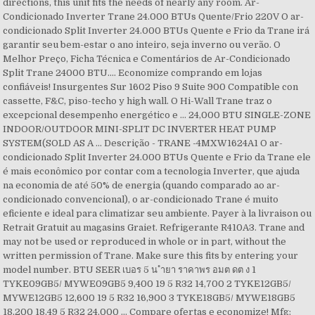
directions, this unit fits the needs of nearly any room. Ar-
Condicionado Inverter Trane 24.000 BTUs Quente/Frio 220V O ar-
condicionado Split Inverter 24.000 BTUs Quente e Frio da Trane irá
garantir seu bem-estar o ano inteiro, seja inverno ou verão. O
Melhor Preço, Ficha Técnica e Comentários de Ar-Condicionado
Split Trane 24000 BTU.... Economize comprando em lojas
confiáveis! Insurgentes Sur 1602 Piso 9 Suite 900 Compatible con
cassette, F&C, piso-techo y high wall. O Hi-Wall Trane traz o
excepcional desempenho energético e … 24,000 BTU SINGLE-ZONE
INDOOR/OUTDOOR MINI-SPLIT DC INVERTER HEAT PUMP
SYSTEM(SOLD AS A … Descrição - TRANE -4MXW1624A1 O ar-
condicionado Split Inverter 24.000 BTUs Quente e Frio da Trane ele
é mais econômico por contar com a tecnologia Inverter, que ajuda
na economia de até 50% de energia (quando comparado ao ar-
condicionado convencional), o ar-condicionado Trane é muito
eficiente e ideal para climatizar seu ambiente. Payer à la livraison ou
Retrait Gratuit au magasins Graiet. Refrigerante R410A3. Trane and
may not be used or reproduced in whole or in part, without the
written permission of Trane. Make sure this fits by entering your
model number. BTU SEER เบอร 5 น ำยา ราคาพร อมต ดต ง 1
TYKE09GB5/ MYWE09GB5 9,400 19 5 R32 14,700 2 TYKE12GB5/
MYWE12GB5 12,600 19 5 R32 16,900 3 TYKE18GB5/ MYWE18GB5
18,200 18.49 5 R32 24,000 … Compare ofertas e economize! Mfg: