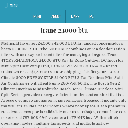
MENU
HOME
ABOUT
MAPS
FAQ
trane 24000 btu
Multisplit Inverter, 24,000 a 42,000 BTU/hr, unidad condensadora,
hasta 16 SEER, R-410. The ASU24RLF combines an ion deodorization
filter with an enzyme-based filter for managing allergens. Trane
4TXK8524A10N0CA 24,000 BTU Single-Zone Outdoor DC Inverter
Mini Split Heat Pump Unit, 18 SEER 208-230/60/1 R-410A Brand:
Unknown Price: $1,594.00 & FREE Shipping This fits your . Gen 2
Climate 5000 ENERGY STAR 24,000 BTU 2-Ton Ductless Mini Split
Air Conditioner with Heat Pump 230-Volt/60 Hz The Bosch Gen 2
Climate Ductless Mini Split The Bosch Gen 2 Climate Ductless Mini
Split Series provides energy-efficient, on-demand comfort that is …
Acesse e compre apenas em lojas confiáveis. Because it mounts onto
the wall, it's an ideal fit for rooms where floor space is at a premium.
Nos destacamos por la calidad de nuestros trabajos, comunícate con
nosotros al 787-608-6941 y compra tu TRANE hoy! With multiple
operating modes, multiple fan speeds, and multiple airflow