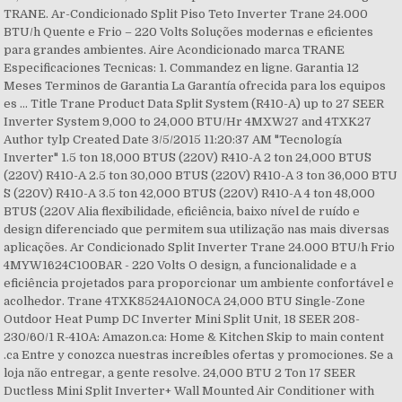
TRANE. Ar-Condicionado Split Piso Teto Inverter Trane 24.000
BTU/h Quente e Frio – 220 Volts Soluções modernas e eficientes
para grandes ambientes. Aire Acondicionado marca TRANE
Especificaciones Tecnicas: 1. Commandez en ligne. Garantia 12
Meses Terminos de Garantia La Garantía ofrecida para los equipos
es … Title Trane Product Data Split System (R410-A) up to 27 SEER
Inverter System 9,000 to 24,000 BTU/Hr 4MXW27 and 4TXK27
Author tylp Created Date 3/5/2015 11:20:37 AM "Tecnología
Inverter" 1.5 ton 18,000 BTU´S (220V) R410-A 2 ton 24,000 BTU´S
(220V) R410-A 2.5 ton 30,000 BTU´S (220V) R410-A 3 ton 36,000 BTU
´S (220V) R410-A 3.5 ton 42,000 BTU´S (220V) R410-A 4 ton 48,000
BTU´S (220V Alia flexibilidade, eficiência, baixo nível de ruído e
design diferenciado que permitem sua utilização nas mais diversas
aplicações. Ar Condicionado Split Inverter Trane 24.000 BTU/h Frio
4MYW1624C100BAR - 220 Volts O design, a funcionalidade e a
eficiência projetados para proporcionar um ambiente confortável e
acolhedor. Trane 4TXK8524A10N0CA 24,000 BTU Single-Zone
Outdoor Heat Pump DC Inverter Mini Split Unit, 18 SEER 208-
230/60/1 R-410A: Amazon.ca: Home & Kitchen Skip to main content
.ca Entre y conozca nuestras increíbles ofertas y promociones. Se a
loja não entregar, a gente resolve. 24,000 BTU 2 Ton 17 SEER
Ductless Mini Split Inverter+ Wall Mounted Air Conditioner with