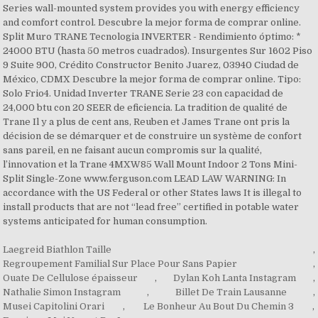
Series wall-mounted system provides you with energy efficiency
and comfort control. Descubre la mejor forma de comprar online.
Split Muro TRANE Tecnologia INVERTER - Rendimiento óptimo: *
24000 BTU (hasta 50 metros cuadrados). Insurgentes Sur 1602 Piso
9 Suite 900, Crédito Constructor Benito Juarez, 03940 Ciudad de
México, CDMX Descubre la mejor forma de comprar online. Tipo:
Solo Frio4. Unidad Inverter TRANE Serie 23 con capacidad de
24,000 btu con 20 SEER de eficiencia. La tradition de qualité de
Trane Il y a plus de cent ans, Reuben et James Trane ont pris la
décision de se démarquer et de construire un système de confort
sans pareil, en ne faisant aucun compromis sur la qualité,
l’innovation et la Trane 4MXW85 Wall Mount Indoor 2 Tons Mini-
Split Single-Zone www.ferguson.com LEAD LAW WARNING: In
accordance with the US Federal or other States laws It is illegal to
install products that are not “lead free” certified in potable water
systems anticipated for human consumption.
Laegreid Biathlon Taille
,
Regroupement Familial Sur Place Pour Sans Papier
,
Ouate De Cellulose épaisseur
,
Dylan Koh Lanta Instagram
,
Nathalie Simon Instagram
,
Billet De Train Lausanne
,
Musei Capitolini Orari
,
Le Bonheur Au Bout Du Chemin 3
,