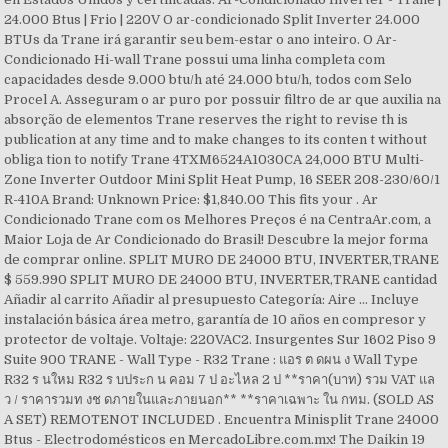
24.000 Btus | Frio | 220V O ar-condicionado Split Inverter 24.000
BTUs da Trane irá garantir seu bem-estar o ano inteiro. O Ar-
Condicionado Hi-wall Trane possui uma linha completa com
capacidades desde 9.000 btu/h até 24.000 btu/h, todos com Selo
Procel A. Asseguram o ar puro por possuir filtro de ar que auxilia na
absorção de elementos Trane reserves the right to revise th is
publication at any time and to make changes to its conten t without
obliga tion to notify Trane 4TXM6524A1030CA 24,000 BTU Multi-
Zone Inverter Outdoor Mini Split Heat Pump, 16 SEER 208-230/60/1
R-410A Brand: Unknown Price: $1,840.00 This fits your . Ar
Condicionado Trane com os Melhores Preços é na CentraAr.com, a
Maior Loja de Ar Condicionado do Brasil! Descubre la mejor forma
de comprar online. SPLIT MURO DE 24000 BTU, INVERTER,TRANE
$ 559.990 SPLIT MURO DE 24000 BTU, INVERTER,TRANE cantidad
Añadir al carrito Añadir al presupuesto Categoría: Aire … Incluye
instalación básica área metro, garantía de 10 años en compresor y
protector de voltaje. Voltaje: 220VAC2. Insurgentes Sur 1602 Piso 9
Suite 900 TRANE - Wall Type - R32 Trane : แอร ต ดผน ง Wall Type
R32 ร นใหม R32 ร บประก น คอม 7 ป อะไหล 2 ป **ราคา(บาท) รวม VAT แล
ว / ราคารวมท งช ดภายในและภายนอก** **ราคาเฉพาะ ใน กทม. (SOLD AS
A SET) REMOTENOT INCLUDED . Encuentra Minisplit Trane 24000
Btus - Electrodomésticos en MercadoLibre.com.mx! The Daikin 19