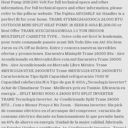
Heat Pump 208/230-Volt For full technical specs and other
information, For full technical specs and other information, please
refer to the pdhvac website. The Fujitsu ASU24RLF Air Handler is a
perfect fit for your home. TRANE 4TXM6524A1030CA 24,000 BTU
OUTDOOR MINI SPLIT HEAT PUMP, 16 SEER R-410A $1,206.00 or
Best Offer TRANE 4UXC2018A10N0AA 1.5 TON INDOOR
MULTISPLIT CASSETTE TYPE … Votre colis est livré le lendemain,
pour toute commande passée avant 16h Todo Site em Até 10x Sem
Juros ou 5% Off no Boleto. Entre y conozca nuestras increíbles
ofertas y promociones. Encuentra Minisplit Trane 24000 Btu - Aire
Acondicionado en MercadoLibre.com.mx! Encuentra Trane 24000
Btu - Aire Acondicionado en Mercado Libre México. Trane
4MXW5524/4TXK 24000BTU Trane 4MXW5524/4TXK 24000BTU
Características Tipo Split Capacidad refrigeración 7030 W
Capacidad calefacción N/A Tipo de gas R-410A ¿Tecnología Inverter?
Achat de Climatiseur Trane : Meilleurs prix en Tunisie. Eficiencia en
energía … SPLIT MURO 9000 A 24000 BTU SPLIT INVERTER
TRANE Tecnología Inverter. Ar-Condicionado Split Trane 24000
BTU... Com o Menor Preço é No Zoom. - Sistema Inverter: Sin pick
de consumo eléctrico en el arranque del compresor, variación de
consumo eléctrico durante su funcionamiento lo que permite hasta
un 40% de ahorro en energía. Unidad de la mejor calidad, fabricada
en Estados Unidos y certificadas. Ar-Condicionado Inverter - Trane |