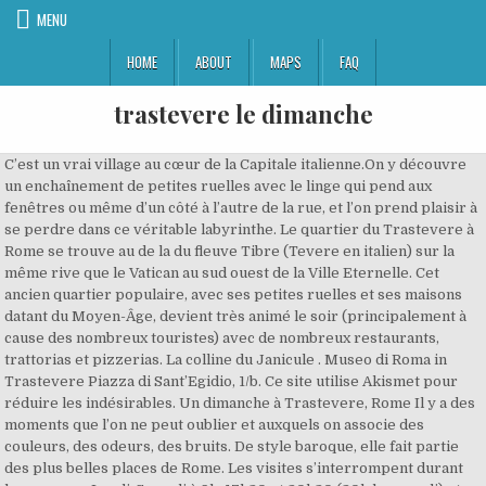
MENU
HOME
ABOUT
MAPS
FAQ
trastevere le dimanche
C’est un vrai village au cœur de la Capitale italienne.On y découvre un enchaînement de petites ruelles avec le linge qui pend aux fenêtres ou même d’un côté à l’autre de la rue, et l’on prend plaisir à se perdre dans ce véritable labyrinthe. Le quartier du Trastevere à Rome se trouve au de la du fleuve Tibre (Tevere en italien) sur la même rive que le Vatican au sud ouest de la Ville Eternelle. Cet ancien quartier populaire, avec ses petites ruelles et ses maisons datant du Moyen-Âge, devient très animé le soir (principalement à cause des nombreux touristes) avec de nombreux restaurants, trattorias et pizzerias. La colline du Janicule . Museo di Roma in Trastevere Piazza di Sant’Egidio, 1/b. Ce site utilise Akismet pour réduire les indésirables. Un dimanche à Trastevere, Rome Il y a des moments que l’on ne peut oublier et auxquels on associe des couleurs, des odeurs, des bruits. De style baroque, elle fait partie des plus belles places de Rome. Les visites s’interrompent durant les messes : Lundi-Samedi à 9h, 17h30 et 20h30 (20h le samedi) et dimanche 8h30, 10h, 11h30, 17h30 et 18h45 . À propos de cette activité . Tout n’est pas rose pour les nostalgiques. Qualità dei piatti, vini eccezionali, presentazione buona e camerieri davvero professionali. En savoir plus sur comment les données de vos commentaires sont utilisées. Pour en savoir plus Politique d’utilisation des cookies. Ce quartier d’artisans et de commerçants principalement juifs et syriens à l’origine a un charme fou. La fontaine au centre de la place sert de point de rendez-vous ou de lieu de pause pour savourer une glace ou boire un verre. Si vous continuez votre navigation sur notre site, vous acceptez l'installation de cookies. Il y a 41 trains Roma Termini — Roma Trastevere directs par jour. Il y a des moments que l’on ne peut oublier et auxquels on associe des couleurs, des odeurs, des bruits. L'enoteca Ferrara invece e'un gradino in più! Tr Il abrite de nombreuses œuvres de toutes les époques : antiquité, art égyptien, moderne, … Plus d’infos, voir Musées du Vatican Généralement ouvert tous les jours du lundi au samedi de 9h à 18h. Référence du produit : 76678. Voir galerie Une visite gastronomique locale de plusieurs plats à travers le quartier romain de Trastevere, qui constitue une excellente introduction à l’un des meilleurs districts d’alimentation de Rome. Trastevere rome le soir Trastevere Rooms Rome - Annulation Gratuite Disponibl . Il n’y pas de grandes avenues dans le quartier Trastevere, donc tu n’entendras pas le bruit des voitures. Rejoindre le Gianicolo (Janicule), un point de vue exceptionnel sur Rome. L’arrivée au quartier de Trastevre – Rome. Si vous continuez à utiliser ce dernier, nous considérerons que vous acceptez l'utilisation des cookies. Magasins. Le parc du Janicule est un lieu de promenade et de détente dédié à la mémoire de Giuseppe Garibaldi. Pour acheter un billet de train ou de TGV Aéroport Rome Fiumicino — Roma Trastevere moins cher, ... Nous faisons tout pour vous répondre du lundi au dimanche et nous sommes généralement joignables entre 10 h et 16 h. Consulter nos pages d’aide. Il arrivera à 17 h sur la place de Sainte-Marie du Trastevere, accompagné du Tout lire… Dans le Quartier Trastevere, le linge pend aux fenêtres et les pavés irréguliers donnent place à la flânerie. Situé à proximité de l’agréable Trastevere, il est connu pour être le lieu sur lequel se trouve le Tempieto (une œuvre datant de la Renaissance). Pour les amoureux des espaces verts et des balades deux possibilités : Si vous décidez de loger dans le quartier (ce qui est une assez bonne idée), voici nos suggestions d’hébergements pas chers dans le Trastevere. J'aime me perdre à la recherche d'endroits surprenants. Trastevere est un quartier pas comme les autres. Un dimanche dans le quartier Trastevere, à Rome. Pourriez-vous me dire quelle est la femme dont le portrait, avec un grand chapeau est représenté sur un escalier en pierre du Trastevere ? Rendre une visite au jardin botanique – Orto botanico della Villa Corsini dans le quartier. L’avantage de vous y rendre le dimanche est que tout parait être au ralenti : on prend tout simplement le temps de vivre, et cela a eu le don de me rappeler les journées dominicales de mon enfance. 2015 - Il y a des moments que l'on ne peut oublier et auxquels on associe des couleurs, des odeurs, des bruits. est il loin du Colisee ? Le Trastevere représente une Rome en voie de disparition, une Rome simple et humaine, une Rome colorée et pittoresque, une Rome « provencale » chérie par les Marcels Pagnols locaux. Visitez le quartier italien par excellence et laissez les petites ruelles vous charmer, ou … A ne pas rater. Avec sa position centrale, ce quartier permet de rejoindre les principaux lieux à visiter très rapidement. 14 RÉACTIONS Afficher à droite Afficher en bas FACEBOOK TWITTER 179. Il y a d’innombrables options sur le pouce ou un peu plus cher. Don Corleone serait arrivé que je n’aurais pas été surprise ! La chapelle Sixtine se trouve dans les musées du Vatican. La majorité des magasins et des centres commerciaux ouvrent également leurs portes le dimanche. Je suis parfaitement capable de restituer de mémoire les éléments composant la journée d’un dimanche de juin passée dans le quartier Trastevere, à Rome. Trastevere, quartier pittoresque et chaleureux à Rome, 5 hôtels et B&B dans le quartier du Trastevere de Rome, suggestions d’hébergements pas chers dans le Trastevere, Pantheon a Rome : Chef d’oeuvre de l’antiquité, EUR, quartier futuriste de Mussolini au sud de Rome, Testaccio-Ostiense à Rome, quartier populaire à l’ombre de la 8e colline, Musée du Vatican à Rome : Les richissimes collections des Papes. Jardin botanique de Rome. Comment rejoindre le quartier de l’EUR en métro à Rome […], Pas vraiment un quartier touristique, le Testaccio mérite une visite pour sortir le soir, découvrir la 8e colline de Rome ou visiter le musée d’art contemporain Macro, son cimetière romantique ou sa pyramide. Le premier train Roma Termini — Roma Trastevere part à 05:26. Direction ensuite le quartier de Trastevere. À quelle heure part le premier train Roma Termini — Roma Trastevere ? Découvrez notre sélection faite main de 5 hôtels et B&B dans le quartier du Trastevere de Rome. Visiter le musée de Rome du Trastevere. Trains de Aéroport Rome Fiumicino . Fermé les 1er janvier, 1er mai et 25 décembre. Se promener sur les pentes du Gianicolo. Ouvert de 7h30 à 21h tous les jours. La Basilique romane Sainte-Marie-du-Trastevere, située sur la place du même nom. Le pape François visitera ce dimanche 15 juin la communauté Sant’Egidio de Rome, basée dans le quartier du Trastevere, tout près du Vatican. Les églises demeurent également un bon choix de chute à Rome : elles sont superbes et fraiches. Enregistrer mon nom, mon e-mail et mon site web dans le navigateur pour mon prochain commentaire. Fermé le dimanche, sauf le dernier dimanche du mois (sauf si celui-ci tombe à la Pâques) où les musées sont gratuits et accessibles de 9h à 14h (Clôture des entrées à 12h30) Fermetures supplémentaires et ouvert… Basilique Sainte Marie du Trastevere. Très touristique. Les limites des rioni sont devenues définitives et officielles au XIIIe siècle : leur nombre est désormais de treize, avec l'adjonction de celui de Trastevere. <span data-mce-type= »bookmark » style= »display: inline-block; width: 0px; overflow: hidden; line-height: 0; » class= »mce_SELRES_start »> </span> > Carte du Trastevere à Rome. Trastevere: Quartier pour sortir le soir - consultez 16 935 avis de voyageurs, 6 724 photos, les meilleures offres et comparez les prix pour Rome, Italie sur Tripadvisor Le nom Trastevere vient du latin trans Tiberim, ce qui veut dire de « l'autre côté du Tibre ». En savoir plus sur comment les données de vos commentaires sont utilisées. Le Trastevere [trasˈteːvere] (bien qu'il existe aussi différentes francisations, et plus exactement des « adaptations », du nom italien dont la plus courante est Transtévère [1]), littéralement en français « Au-delà du Tibre », est l'un des rioni de Rome, le seul du Municipio I (Centro storico ou « centre historique ») qui soit situé sur la rive droite du Tibre. J’ai vu Harry Potter and the Cursed Child, Pourquoi voyager à deux est une bonne idée, En savoir plus sur comment les données de vos commentaires sont utilisées. Avec ses ruelles sinueuses et ses façades fatiguées, le Trastevere est le quartier pittoresque par excellence de Rome. Maintenant imaginez un marché aux puces gigantesque le dimanche matin dans le Trastevere à Rome ! Petite anecdote : ayant une petite faim, je me suis rendue dans la pasticerria Valzani, celle-ci étant plutôt réputée. Suivez le match Trastevere - Gavorrano en direct LIVE ! La basilique Sainte-Marie-du-Trastevere est l'une des plus anciennes églises de Rome, située dans le quartier du Trastevere. Un conseil : Essayez de le visiter en dehors des week-end et hors saison. Brunch Trastevere - OuBruncher.com : le classement des meilleurs brunchs de Trastevere (photos du brunch, description, horaires, presence d'un buffet et d'une terrasse, etc.) Profitez d’une balade dans le Trastevere pour gravir la colline romantique du jardin botanique de Rome. Votre adresse de messagerie ne sera pas publiée. ©2012-2019 OlalaChick - Tous droits réservés. Le quartier de Trastevere (4) est entouré au nord par le Vatican (3), le centre historique de Rome (2), le quartier antique (1) à l’est et le quartier du Testaccio-Ostiense (5) au sud. Nous utilisons des cookies pour vous garantir la meilleure expérience sur notre site. Trastevere: Un grand marché au puce - consultez 16 935 avis de voyageurs, 6 724 photos, les meilleures offres et comparez les prix pour Rome, Italie sur Tripadvisor. Elle abrite la fontaine des Quatre-Fleuves ainsi que l’église Sainte-Agnès-en-Agone. 1/ Le cloître des Oranges amères, petit secret du Trastevere Que la paix soit avec vous ! Rien d’extraordinaire à première vue, des