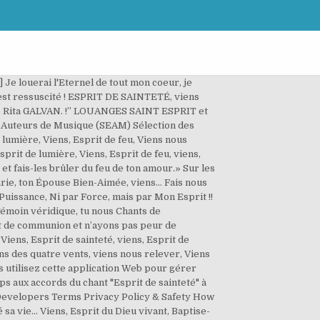
] Je louerai l'Eternel de tout mon coeur, je
t est ressuscité ! ESPRIT DE SAINTETÉ, viens
s de Rita GALVAN. !” LOUANGES SAINT ESPRIT et
et Auteurs de Musique (SEAM) Sélection des
 lumière, Viens, Esprit de feu, Viens nous
prit de lumière, Viens, Esprit de feu, viens,
 et fais-les brûler du feu de ton amour.» Sur les
Marie, ton Épouse Bien-Aimée, viens… Fais nous
uissance, Ni par Force, mais par Mon Esprit !!
 Témoin véridique, tu nous Chants de
it de communion et n’ayons pas peur de
iens, Esprit de sainteté, viens, Esprit de
ns des quatre vents, viens nous relever, Viens
ous utilisez cette application Web pour gérer
ps aux accords du chant "Esprit de sainteté" à
e Developers Terms Privacy Policy & Safety How
sa vie... Viens, Esprit du Dieu vivant, Baptise-