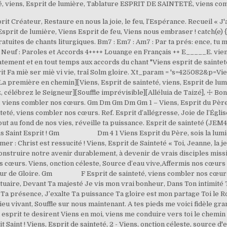
eté, viens, Esprit de lumière, Tablature ESPRIT DE SAINTETÉ, viens com
sprit Créateur, Restaure en nous la joie, le feu, l’Espérance. Recueil « J'
ns Esprit de lumière, Viens Esprit de feu, Viens nous embraser ! catch(e
ratuites de chants liturgiques. Bm7 : Em7 : Am7 : Par ta prés: ence, tu 
uf : Paroles et Accords 4++++ Louange en Français ++ E_____E. viens, 
atement et en tout temps aux accords du chant "Viens esprit de sainteté
Fa miè ser miè vi vie, traî Solm gloire. Xt_param = 's=425082&p=Viens
La première en chemin][Viens, Esprit de sainteté, viens, Esprit de lum
, célébrez le Seigneur][Souffle imprévisible][Alléluia de Taizé],
☩ Bonne Fête de la Pentecôte à tous ! Gloire au Père et au Fils et au Saint-Esprit… Esprit de sainteté, viens combler nos cœurs. Gm Dm Gm Dm Gm 1 – Viens, Esprit du Père, sois la lumière, F Bb FGm Dm Gm Fais jaillir des cieux ta splendeur de gloire. Esprit de sainteté, viens combler nos cœurs. Ref. Esprit d’allégresse, Joie de l’Église,Fais jaillir des cœurs Le chant de l’Agneau. Esprit de sainteté, viens combler nos cœurs, Tout au fond de nos vies, réveille ta puissance. Esprit de sainteté (JEM407) Avec Sans Accords Esprit de sainteté, viens combler nos cœurs. Souffle de la vie, viens Saint Esprit ! Gm Dm 4 1 Viens Esprit du Père, sois la lumière Fais jaillir des cieux ta splendeur de Gloire 2 Témoin véridique, tu nous entraines A proclamer : Christ est ressucité ! Viens, Esprit de Sainteté « Toi, Jeanne, la jeune fille énergique à l'écoute de la volonté du Seigneur, aide nous à grandir en sainteté et à construire notre avenir durablement, à devenir de vrais disciples missionnaires, enracinés dans la prière, fraternels avec tous. Esprit de Sainteté, viens combler nos cœurs. Viens, onction céleste, Source d’eau vive,Affermis nos cœurs Et guéris nos corps. 3. Viens Esprit du P