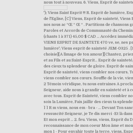
nous tout à nouveau. 6. Viens, Esprit de saint
'); Viens Saint Esprit !!! R. Esprit de lumière, E
de l'Eglise, [C] Viens, Esprit de sainteté, Vie
nos nous ac ºŒ º Œ º . Partitions de chansons g
Paroles et Accords de Communauté du Chemin Ne
(chants 1 à 371) 45,00 $ CAD ... Accédez immédi
VIENS ESPRIT DE SAINTETE 470 ve, se, nes prit 
lumière'; Viens esprit de sainteté JEM-0325 . [
choisie][A l´image de ton amour][Chantez, priez