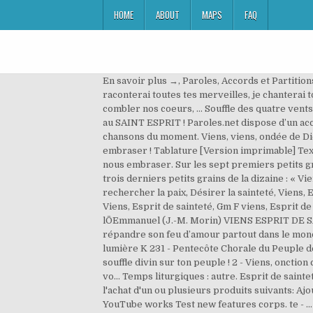
HOME
ABOUT
MAPS
FAQ
En savoir plus →, Paroles, Accords et Partitions
raconterai toutes tes merveilles, je chanterai
combler nos coeurs, ... Souffle des quatre ven
au SAINT ESPRIT ! Paroles.net dispose d’un ac
chansons du moment. Viens, viens, ondée de Dieu,
embraser ! Tablature [Version imprimable] Texte
nous embraser. Sur les sept premiers petits grai
trois derniers petits grains de la dizaine : «
rechercher la paix, Désirer la sainteté, Viens
Viens, Esprit de sainteté, Gm F viens, Esprit 
lÕEmmanuel (J.-M. Morin) VIENS ESPRIT DE SAIN
répandre son feu d’amour partout dans le monde.
lumière K 231 - Pentecôte Chorale du Peuple de
souffle divin sur ton peuple ! 2 - Viens, onction
vo… Temps liturgiques : autre. Esprit de saint
l'achat d'un ou plusieurs produits suivants: 
YouTube works Test new features corps. te - … Il