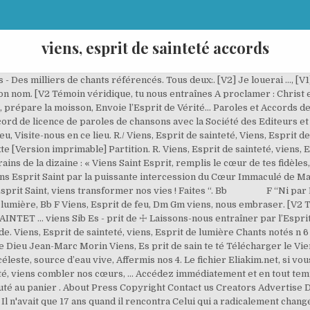
viens, esprit de sainteté accords
 - Des milliers de chants référencés. Tous deux:. [V2] Je louerai …, [V1
 ton nom. [V2 Témoin véridique, tu nous entraînes A proclamer : Chris
ts, prépare la moisson, Envoie l’Esprit de Vérité… Paroles et Accord
cord de licence de paroles de chansons avec la Société des Editeurs 
 Visite-nous en ce lieu. R./ Viens, Esprit de sainteté, Viens, Esprit de
 [Version imprimable] Partition. R. Viens, Esprit de sainteté, viens, Es
ns de la dizaine : « Viens Saint Esprit, remplis le cœur de tes fidèles,
 Viens Esprit Saint par la puissante intercession du Cœur Immaculé de 
, Esprit Saint, viens transformer nos vies ! Faites “. Bb F “Ni par P
de lumière, Bb F Viens, Esprit de feu, Dm Gm viens, nous embraser. [V2
TET ... viens Sib Es - prit de ☩ Laissons-nous entraîner par l’Espr
 Viens, Esprit de sainteté, viens, Esprit de lumière Chants notés n 6 V
 Dieu Jean-Marc Morin Viens, Es prit de sain te té Télécharger le Vie
 céleste, source d’eau vive, Affermis nos 4. Le fichier Eliakim.net, si v
eté, viens combler nos cœurs, ... Accédez immédiatement et en tout tem
Ajouté au panier . About Press Copyright Contact us Creators Advertis
 n'avait que 17 ans quand il rencontra Celui qui a radicalement changé 