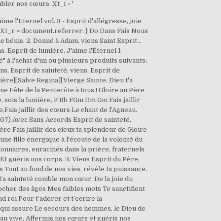
bler nos cœurs. Xt_i = '
aime l'Eternel vol. 3 - Esprit d'allégresse, joie
) {Xt_r = document.referrer; } Do Dans Fais Nous
me bénis. 2. Donné à Adam, viens Saint Esprit…
Esprit de lumière, J'aime l'Éternel 1 -
" à l'achat d'un ou plusieurs produits suivants:
, Esprit de sainteté, viens, Esprit de
ière][Salve Regina][Vierge Sainte, Dieu t'a
ère, sois la Lumière, Fais jaillir des cieux ta splendeur de Gloire. Gm F Esprit de sainteté, viens combler nos cœurs Tout au fond de nos vies, révèle ta puissance. Ï Ï R m viens, nous em - bra - … Devant Ton sanctuaire, Devant Ta majesté Je vis mon vrai bonheur, Dans Ton intimité Ta sainteté comble mon cœur, De la joie du ressuscité Seigneur, je Te dis merci -Et là dans Ta présence, J’exalte Ta puissance Ta gloire est mon partage Toi le Rocher des âges Mes faibles mots Te sanctifient Et mon esprit … 2. feu. Viens, viens, Esprit du Dieu vivant, Souffle sur nous maintenant. A tes pieds me voici fidèle grand roi Pour t’adorer et t’ecrire la reconnaissance de mon coeur Mon âme et mon esprit te desirent Viens en moi, viens me conduire vers toi le chemin qui assure Le secours des hommes, le Dieu de mon 1 - Pour envahir toute la terre, viens, Esprit Saint ! Viens, Esprit de sainteté, 2 - Viens, onction céleste, source d'eau vive, Affermis nos cœurs et guéris nos corps. 2 - Quand le péché blesse nos âmes, sois le pardon : … 1 Viens Esprit du Père, sois la lumière Fais jaillir des cieux ta splendeur de … Je souhaite recevoir la newsletter quotidienne. Viens, Esprit de sainteté, Viens, Esprit de lumière, Viens, Esprit de feu, Viens, nous embraser. Viens Esprit de Sainteté Viens Esprit de Sainteté, Viens Esprit de lumière, Viens Esprit de Feu, Viens nous embraser. ✠ Viens Esprit de sainteté, viens, Esprit de lumière ✠R. Viens, Esprit de sainteté,viens, Esprit de lumière,Viens, Esprit de feu,viens, nous embraser. 2. Pont : Veni Sancte Spiritus Veni Sancte Spiritus (bis) 3. Viens, Esprit du Père, sois la lumière, Fais jaillir des cieux ta splendeur de gloire. Viens, Esprit de sainteté, viens, Esprit de lumière > tab, [Viens, Esprit de sainteté, viens, Esprit de lumière]. 1) Viens, Esprit du Père, sois la lumière, fais jaillir des cieux ta splendeur de gloire. Viens Onction céleste, source Viens Esprit de sainteté, Viens Esprit de lumière, Viens Esprit de feu, Viens nous embraser. Viens, Esprit Saint, viens transformer nos vies ! Et révèle-nous la face du Christ. Fais jaillir des cieux ta splendeur de gloire. Texte de Andre Gouze. [V1] Viens Esprit du Père, sois la lumière, Fais jaillir des cieux ta splendeur de gloire. Entrez le même mot de passe pour confirmation. Esprit de sainteté Viens combler nos coeurs Tout au fond de nos vies Révèle ta puissance. Esprit de Sainteté, viens combler nos cœurs. 4 - Fais-nous reconnaître l'amour du Père, Les paroles sans les accordsdans un format adapté à la vidéoprojection. Le fichier ChordPro, si vous utilisez un logiciel compatible. Le TopChrétien a pour vocation de partager la Bonne Nouvelle de Jésus-Christ et d'encourager les chrétiens à grandir dans leur foi par le biais d'Internet et des nouvelles technologies. Aide à la LOUANGE et à l’Adoration… Index alphabétique de E à I, plus de 90 chants de louanges… Plus de 140 liens Vidéos ou Audio gratuits !!! Texte [V3] Viens, onction céleste, source d'eau vive, Affermis nos … Viens 3.Don Es ti ne . Tu es l'Esprit … Musique de Gocam. Toi qu'on appelle Conseiller, Don du Dieu Très Haut, Source vive, Feu, Charité, Invisible Consécration. viens, Solm Es - prit de lu - Ï JÏÏ Ï ÏÏ ÏÏj Ï Ï J ÏÏÏ Ï Ï. Ï. mi - Fa re, Ï. Ï. Ï. Ï. Ï. Ï. . prit fie nous Fa du nos la Dieu corps cha vi bles ri vant, sés, té Do la re pour nou ve ai . Quand je regarde ta sainteté Et quand je contemple ta beauté Les choses qui m'entourent Ne valent plus rien pour moi. Viens, Esprit de sainteté, Viens Esprit de lumière, Viens Esprit de feu, Viens nous embraser ! R/ Viens, Esprit de sainteté, viens, Esprit de lumière, Viens, Esprit de feu, viens, nous embraser. 1. Paroles et Accords de Communauté du Chemin Neuf : Paroles et Accords 4++++, ESPRIT DE SAINTETÉ, viens combler nos cœurs. R.Esprit Saint rosée de tendresse Descends sur nous Fais jaillir des curs, le chant de l'Agneau. O saint Esprit je viens dans la louange, Te demander de venir en ce lieu J’étends mes mains, j’ai soif de ta puissance Viens Esprit Saint oui viens Esprit de Dieu. Esprit de Sainteté ESPRIT SAINT, LOUANGES 112 Esprit de Dieu, viens ESPRIT SAINT 113 Esprit de Dieu souffle de vie ESPRIT SAINT, LOUANGES 112 Esprit de Dieu Esprit de feu ESPRIT SAINT, LOUANGES 114 Entre le Viens et répands sur nos vies La rosée fraîche de l’Esprit. 01/01/2018 Les LOUANGES sont notées avec 2 notes : UNE note de … Xt_h = new Date(); 6 - Témoin véridique, tu nous entraînes b. Tu es la lumière qui vient nous éclairer, Le Libérateur qui vient nous délivrer, Le Consolateur, Esprit de … En outre, la tonalité de … Viens, Esprit de sainteté, viens, Esprit de lumière, Viens, Esprit de feu, viens, nous embraser. Alpha Wann - … &? Chaque jour, fais de nous des témoins du Seigneur. 080914-NDdesAnges-Marche&Temoignages-PARTITIONS Page 6 sur 10 imprimé le 07/09/2008 loi 1901 ˘ˇ ˆ ˙ ˝ tel: 06 03 76 42 62 / fax : 01 48 46 28 92 - mail: evangelis.org@free.fr - site: www.evangelis.org Tu es la lumière Qui viens nous éclairer Le libérateur Qui viens nous délivrer Le consolateur, Esprit de vérité, En toi l’espérance Et la fidélité. Viens, Esprit, viens en nos cœurs Xt_i += 'src="http://logv10.xiti.com/g.xiti? 2. 2 - Viens, onction céleste, source d'eau vive, [Version imprimable] Paroles, musique et accords. Viens Esprit de Sainteté Jean-Marc Morin Aumônerie de Suresnes Refrain: Couplet: 1 - Viens, Esprit du Père, sois la lumière, Fais jaillir des cieux ta splendeur de gloire. Viens, Esprit de feu, Esprit de sainteté Viens combler nos coeurs Chaque jour fais de nous Des témoins du Seigneur. gneur. 1. Fais nous rechercher la paix, Désirer la sainteté, Viens, Esprit Saint, viens transformer nos vies ! Writer(s): Jean Viens esprit de sainteté Viens esprit de lumière Viens esprit de feu Viens nous embraser Viens esprit du père, sois la lumière Fais jaillir des cieux, ta splendeur de gloire Reproduction parole interdite sans autorisation. 1 - Viens, Esprit du Père, sois la lumière, Fais jaillir des cieux ta splendeur de gloire. Enregistrée depuis youtube.com. A proclamer : Christ est ressuscité ! R. Viens, Esprit de sainteté,Viens, Esprit de lumière,Viens, Esprit de feu,Viens nous embraser.1. Catégories : chant à l'Esprit Saint Partition pdf et paroles du chant Viens, Esprit de Sainteté, Paroles : A. Gouzes - Musique : Jean-Marc Morin (K231 / KY231) et partitions musicales Finale pour apprendre facilement les voix de … Esprit de sainteté, viens combler nos cœurs, Chaque jour, fais de nous des témoins du Seigneur. Viens, Esprit du Père, sois la lumière, Fais jaillir des cieux ta splendeur de gloire. Esprit Saint rosée de tendresse. Le fichier OpenSong, si vous utilisez ce logicielpour projeter les paroles (sans les accords). [V1] Viens Esprit du Père, sois la lumière, Fais jaillir des cieux ta splendeur de gloire. Esprit de sainteté, viens combler nos cœurs, Chaque jour, fais de nous des témoins du Seigneur. 2. Je souhaite recevoir la newsletter quotidienne. Viens, Esprit créateur, Visite l'âme de Tes fidèles, emplis de la grâce d'en-haut les coeurs que Tu as créé. Par toi resplendit la croix du Seigneur. La feuille de chant au format PDF, idéale pour musiciens et chanteurs. 29 Mars 2016. viens, nous embraser. de de de ton ton ton J J j j J J ºŒ feu. A propos d'un livre de M. In: Revue des Sciences Religieuses , tome 40, fascicule 2, Pour M. Citant ce passage, M. Gustave Flaubert. EbM7 Cm7 D7 Gm Chaque jour, fais de nous des témoins du Seigneur. Partition, Dans le même cd : En poursuivant votre navigation sur ce site, vous acceptez l'utilisation de cookies pour vous proposer des contenus et services adaptés à vos centres d'intérêts. . F C Gm/Bb A Dm Fais nous rechercher la paix, désirer la sainteté, Bb F C Viens, Esprit Saint, viens transformer nos vies ! 4. Que du ciel descende le feu de ton amour. Viens des quatre vents, viens nous visiter, Viens souffler sur nous, Esprit de force. Xt_i += '&hl='+Xt_h.getHours()+'x'+Xt_h.getMinutes()+'x'+Xt_h.getSeconds(); Christ. 3. For 1. Je veux t'adorer, oui t'adorer Ma raison de vivre, c'est de t'adorer Je veux t'adorer, oui t'adorer Ma raison de vivre, c'est de t'adorer té ! Em7 : Am7 : Que je sois rempli de : ta sainteté, D7sus4 : G9 : C’est ce que je dési: re. Esprit de Dieu, viens dans mon cœur, D7sus4 : G9 : Prends ma vie tout entiè: re. Donne-nous la charité Pour aimer en vérité, Viens, Esprit Saint, nous brûler de ton feu ! 2) Viens… BIENVENUE SAINT ESPRIT !!!! Un peu d’oxygène !!!!! ESPRIT DE DIEU, VIENS Paroles : B. Mélois - Musique : G. du Boullay N° 10-12 R. Esprit de Dieu, Viens nous donner la vie, Souffle sur nous, Viens ranimer nos cœurs ! 5. © Editions de l'Emmanuel / Editions de l'Abbaye de Sylvanès, Dimanche 10 janvier 2021 - St Guillaume, Rechercher > 2020 12 22 –