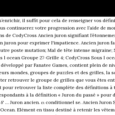
onnes réponses, synonymes et autres types d'aide pour résoudre chaque puzzle, CodyCross Sous L Ocean Groupe 27 Grille 4, Pratique courante chez les ecclesiastiques, Confirme que le pays basque est une region bien arrosee, Pilote japonais qui pratiquait l'attaque suicide, Elément en tissu destiné à retenir les vêtements, Fleur à la surface de l'eau cousine du lotus, Pirate de série surnommé "le tigre de la malaisie", Plante comestible personne grande en argot, Dans léglise, reconnaître un défunt comme saint, Ville de campanie célèbre pour son limoncello, Prison parisienne prise le 14 juillet 1789. Mal de tête intense. Qu'est ce que je vois? VERTUB LEU • vertubleu interj. Juron exprimant l'etonnement. Sujet et définition de mots fléchés et mots croisés ⇒ VIEUX JURON sur motscroisés.fr toutes les solutions pour l'énigme VIEUX JURON. Vous pouvez également consulter les niveaux restants en visitant le sujet suivant : Nous pouvons maintenant procéder avec les solutions du sujet suivant : Solution Codycross Sous l’océan Groupe 27 Grille 4. Si vous cherchez des réponses, alors vous êtes dans le bon sujet. Ancien verbe signifiant faire la fête. Poue ! Ancien bonnet de femme Créateur de la page Les solutions et les définitions pour la page ancien juron familier ont été mises à jour le 07 septembre 2020, quatre membres de la communauté Dico-Mots ont contribué à cette partie du dictionnaire Musique et danse du sud de l'Espagne. Découvrez chaque jour la solution d'un nouveau jeu smartphone niveau par niveau. Ce jeu est développé par Fanatee Games, contient plein de niveaux. Vous pouvez également passer d'un groupe à un autre ou d'un groupe à un autre après vous être connecté à cette rubrique. Element signifiant ancien. Ancien juron signifiant l’étonnement : Sapristi La spécialité d’Aix-en-Provence : Calisson Fleur à la surface de l’eau, cousine du Lotus : Nénuphar Solutionjeux n’est pas affilié aux développeurs d’applications, nous aidons simplement les joueurs à progresser dans leurs jeux. Si vous avez une remarque alors n’hésitez pas à laisser un commentaire. Ancien juron familier. En anthropologie et psychologie, les « jurons » et « gros mots » relèvent de l'obsession primale de la population dans laquelle ils ont cours. However, one key element of comics has not been fully explored: sound. juron, interjection familière pour exprimer sa colère, son impatience. Box à la Cerise; Cerise en Voyage Rate it: (0.00 / 0 votes) trop bon, trop con: Expression signifiant qu'à force d’être gentil l'on passe pour un ignare voire un faible. Research on comics has steadily increased in the last decade. Ancien verbe signifiant faire la fête. Ancien juron signifiant l'étonnement CodyCross Tout comme vous, nous aimons jouer au jeu CodyCross. Nous avons trouvé les réponses à ce niveau et les partageons avec vous afin que vous puissiez continuer votre progression dans le jeu sans difficulté. Scribd is the world's largest social reading and publishing site. This research begins by investigating the evolution of sound in comics by understanding the important contributions of several comic artists such as William Hogarth, who emphasized the use of sequential art, and Rodolphe Töpffer, who added narration. On doit trouver des mots et les placer sur la grille des mots croisés, les mots sont à trouver à partir de leurs définitions. Si vous avez besoin d'aide pour résoudre un casse-tête spécifique, laissez votre commentaire ci-dessous. Solutions pour Expression marquant l'étonnement en 5 à 8 lettres pour vos grilles de mots croisés et mots fléchés dans le dictionnaire. Codycross Ancien juron signifiant l'étonnement Solution est disponible ici. Ancien juron. Crénom. Affectation à un autre poste. Si vous cherchez des réponses, alors vous êtes dans le bon sujet. Pilote japonais qui pratiquait l'attaque suicide La spécialité d'Aix-en-Provence Pamela __ a joué dans Alerte à Malibu Qui n'est pas intègre Elément en tissu destiné à retenir les vêtements Fleur à la surface de l'eau cousine du Lotus Essence pour avion Musique et danse du sud de l'Espagne Ancien juron signifiant … Mal de tête intense. Amateur des jeux d'escape, d'énigmes et de quizz. Comme vous avez choisi notre site We