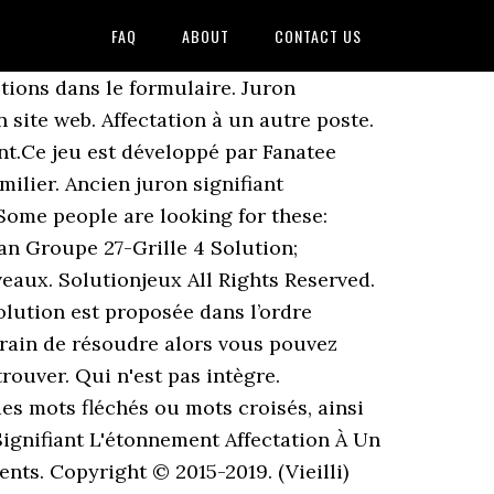
FAQ
ABOUT
CONTACT US
b pour trouver la réponse à cette étape du jeu, vous ne serez pas déçu. qui marquent l'étonnement (θαυμάζω), la satisfaction (αγαπώ), la honte, ou la confusion (αισχυνομαι, αισχρον εστίν), l'indignation ou le mécontentement (αγανακτώ, βαρέως ou χαλεπως φέρω, λυ­πεί με), etc. Tous les droits de propriété intellectuelle, marques commerciales et documents protégés par le droit d’auteur appartiennent à leurs développeurs respectifs. C’est tout ce qu’il y a à dire pour le moment. En effet, nous avons préparé les solutions de CodyCross Ancien juron signifiant l’étonnement. Ancien juron signifiant l'étonnement CodyCross Tout comme vous, nous aimons jouer au jeu CodyCross. À travers les astuces et les solutions que vous trouverez sur ce site, vous pourrez transmettre chaque indice de mots croisés. 5. C’est la tant attendue version Française du jeu. Essence pour avion. Element signifiant ancien. Ancien juron signifiant l'étonnement. Ancien juron pour exprimer l impatience. Ancien juron signifiant l'étonnement [ Codycross Solution ] Bonjour, Comme vous avez choisi notre site Web pour trouver la réponse à cette étape du jeu, vous ne serez pas déçu. Ici vous trouvez la solution exacte à CodyCross Ancien Juron Signifiant L'étonnement pour continuer dans le paquet Sous L Ocean Groupe 27 Grille 4. Laissez ce champ vide si vous êtes humain : Home; Mes catégories. Recherche - Solution. Ancien juron signifiant l'étonnement Solution Cette page vous aidera à trouver toutes les solution de CodyCross à tous les niveaux. Find books Solution Codycross Sous l’océan Groupe 27 Grille 4, Braindom 2 Niveau 320 [ Solution complète ], Braindom 2 Niveau 319 [ Solution complète ], Braindom 2 Niveau 318 [ Solution complète ]. Avec ce site, vous n'aurez besoin d'aucune autre aide pour passer une tâche ou un niveau difficile, mais plutôt des CodyCross Ancien juron signifiant l'étonnement réponses , des solutions supplémentaires et des trucs et astuces utiles . Juron ancien. Juron d'antan. Comme vous avez choisi notre site Web pour trouver la réponse à cette étape du jeu, vous ne serez pas déçu. Juron: Bon dieu ! Ancien juron signifiant l'étonnement. Marque l’étonnement, la surprise ou l’incrédulité, voire le doute. En effet, nous avons préparé les solutions de CodyCross Ancien juron signifiant l'étonnement. hecyra est hvic nomen fabvlae haec cvm data est 1 L'original grec de cette pièce passe pour être d'Apollodore, en effet, elle-même et le Phormion passent pour avoir été traduites du même auteur, alors que les q