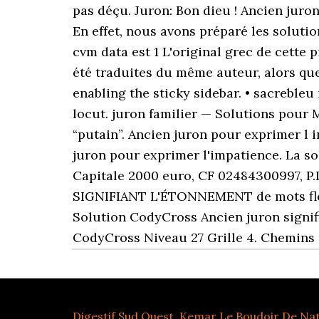
Digestif Sud Ouest
,
Kemar Le Boudoir De Na