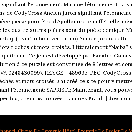
thanael
,
Cirque De Gavarnie Hôtel
,
Exemple De Projet De 