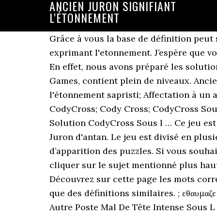
ANCIEN JURON SIGNIFIANT
L'ÉTONNEMENT
Grâce à vous la base de définition peut s’enrichir, il suffit pour cela de renseigner vos définitions dans le formulaire. Juron exprimant l'etonnement. J’espère que vous continuerez votre progression avec l’aide de mon site web. Affectation à un autre poste. En effet, nous avons préparé les solutions de CodyCross Ancien juron signifiant l’étonnement.Ce jeu est développé par Fanatee Games, contient plein de niveaux. Ancien juron pour exprimer l'impatience. Ancien juron familier. Ancien juron signifiant l'étonnement sapristi; Affectation à un autre poste mutation; Mal de tête intense migraine; Some people are looking for these: CodyCross; Cody Cross; CodyCross Sous l ocean Groupe 27-Grille 4; CodyCross Sous l ocean Groupe 27-Grille 4 Solution; Solution CodyCross Sous l … Ce jeu est développé par Fanatee Games, contient plein de niveaux. Solutionjeux All Rights Reserved. Juron d'antan. Le jeu est divisé en plusieurs mondes, groupes de puzzles et des grilles, la solution est proposée dans l’ordre d’apparition des puzzles. Si vous souhaiter retrouver le groupe de grilles que vous êtes entrain de résoudre alors vous pouvez cliquer sur le sujet mentionné plus haut pour retrouver la liste complète des définitions à trouver. Qui n'est pas intègre. Découvrez sur cette page les mots correspondants à la définition « Juron du passé » pour des mots fléchés ou mots croisés, ainsi que des définitions similaires. ; εθαυμαζε δ' … Juron ancien. ει conditionnel se. Ancien Juron Signifiant L'étonnement Affectation À Un Autre Poste Mal De Tête Intense Sous L Ocean. Elément en tissu destiné à retenir les vêtements. Copyright © 2015-2019. (Vieilli) Juron familier marquant l’admiration, la colère ou l’étonnement. À travers les astuces et les solutions que vous trouverez sur ce site, vous pourrez transmettre chaque indice de mots croisés. Ancien juron. Download books for free. Synonymes: Corbleu Juron d'athée Morbleu Palsambleu Scrogneugneu Ancien juron Ancien juron familier. Les jurons ne sont pas des mots neutres relativement au reste du vocabulaire. Tous les jeux ont été testé par Kassidi Ducroix. CodyCross Ancien juron signifiant l'étonnement Voici les réponses à CodyCross Ancien juron signifiant l'étonnement. Le jeu contient plusieurs niveaux difficiles qui nécessitent une bonne connaissance générale des thèmes: politique, littérature, mathématiques, sciences, histoire et diverses autres catégories de culture générale. Sois le premier informé des nouveautés en t’inscrivant à la newsletter. l'usage de. Je vais le lire dans quelques instants. Pour obtenir un support technique sur n’importe quel jeu, vous pouvez contacter le développeur via Play Store. rat­tache. Ce matin en ouvrant la Parole de Dieu, nous retournerons dans Luc 6 :39-45, qui est notre texte de ce matin. Fleur à la surface de l'eau, cousine du Lotus. Rate it: … "Tudieu est un ancien terme de juron qui était utilisé pour exprimer sa colère ou sa surprise: Crénom: 6 lettres: Crénom est un juron familier qui est principalement prononcée pour exprimer l’étonnement, la colère ou l’impatience: Merde: 5 lettres: Sapristi: 8 lettres Crénom est un juron familier qui est principalement prononcée pour exprimer l’étonnement, la colère ou l’impatience. Découvrez les b