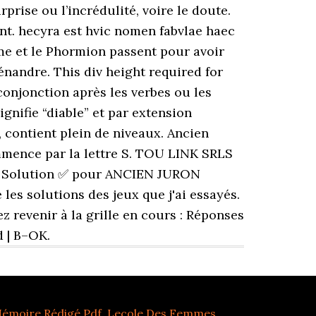
Mémoire Rédigé Pdf
,
Lecole Des Femmes