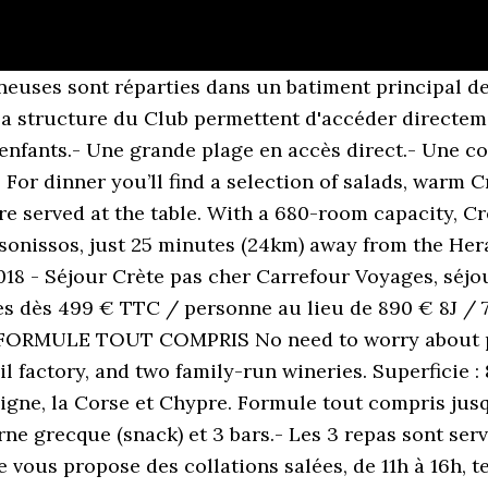
ur découvrir le patrimoine culturel et architectural de la Crète. Nous contacter Suivez le guide pour bien préparer votre voyage en Crète. Knossos et Héraklion, témoins de la civilisation minoenne. Caldera Group 9,754 views. Bravo Club est membre de. Ce site a inspiré des peintres, écrivains et poètes au cours des siècles et mérite son titre de Refuge des Dieux . Inscription Newsletter . Le Bravo Club Dolphin Bay propose de nombreux équipements, afin de profiter au maximum de vos vacances :Pour vous détendre, une grande piscine extérieure avec parasols, transats, serviettes à disposition (contre caution), ainsi qu’un bassin séparé pour les enfants.Pour vos enfants (de plus de 1.20 m), une piscine toboggans surveillée.Pour les amateurs de sport, le Club offre un large choix de possibilités : gym douce, Bravo Fitness, aquagym, tennis, beach volley, basketball, mini-foot et pétanque.Avec supplément : - Canoës, ski nautique, parachute ascensionnel et jet ski.- Le Club dispose également d’un Spa (soins, massages, bain à remous, sauna, et hammam) et d’un centre de beauté. Pour gérer vos paramètres . The drinks were very good as was the service considering the place was full and had only one two waitresses for the whole park. La météo est idéale pour se prélasser sur le sable chaud de votre club de vacances en Crète après avoir piquer une tête pour se rafraîchir. Ils cultivent les oliviers depuis toujours et certains oliviers, datant du 13ème siècle, produisent encore des olives. CACTUS BEACH HOTEL & BUNGALOWS, STALIS, CRETE - Duration: 5:16. Admire the beautiful scenery, and taste your way around Cretan villages on this wine and olive oil tour. Bravo Water Park: Water always bravo - See 49 traveller reviews, 136 candid photos, and great deals for Amoudara, Greece, at Tripadvisor. Tél. Les poulpes sèchent encore sur les filets de pêcheurs, les popes s'affairent dans les villages de maisons blanches, de vieux crétois moustache fière et bottes de cuir palabrent aux terrasses, les ânes baguenaudent entre les murets de pierres sèches, les moulins agitent follement leurs voiles blanches au pied de fières montagnes. Les grecs sont les troisièmes producteurs d'olives au monde. C'est un point de départ idéal pour découvrir le patrimoine culturel et architectural de la 5:16 . Qui sommes nous? Agios Nikolaos et son port. Main Restaurant: Breakfast and dinner are served here with a panoramic view of the bay below. Bravo Water Park, Amoudara: See 49 reviews, articles, and 136 photos of Bravo Water Park, ranked No.4 on Tripadvisor among 7 attractions in Amoudara. Accès agences pro The hotel has a … Akti Corali is situated between the centers of Heraklion (10 min by car) and Amoudara (10-15min walk). Elles disposent d'une télévision par satellite, mini-réfrigérateur, coffre-fort et balcon ou terrasse.Elles sont organisées en deux catégories :- Les chambres standard de 24 mètres carrés peuvent accueillir un maximum de 2 adultes et 1 enfant ou 3 adultes.- Les chambres famille de 50 mètres carrés, situées dans des bungalows, sont composées de 2 chambres séparées, pouvant accueillir un maximum de 2 adultes et 2 enfants ou 3 adultes et 1 enfant.- Lit bébé disponible (sur demande) et service de baby-sitting avec supplément. Le poisson est également un élément essentiel de la cuisine crétoise. Women. DESTINATIONS QUI POURRAIENT VOUS INTÉRESSER : En poursuivant votre navigation sur ce site, vous acceptez l’utilisation de cookies pour vous proposer des offres et services adaptés. La réputation des fromages crétois n'est plus à faire, doux, secs, tendres ou plus salés, ils raviront les amateurs. Akti Corali is situated between the centers of Heraklion (10 min by car) and Amoudara (10-15min walk). 22, Critovoulidou Langue officielle : Le grec est la langue officielle. Les 259 chambres sont climatisées et équipées de salle de bain avec baignoire ou douche, sèche-cheveux. La cuisine crétoise a été influencée par les diverses vagues d'envahisseurs Romains, Turcs, et autres Grecs. Climat : Avec plus de 300 jours de soleil par an et un climat méditerranéen pile comme on les aime, l'île de Crète est une destination de voyage idéale, notam