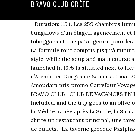
BRAVO CLUB CRÈTE
- Duration: 1:54. Les 259 chambres lumineuses sont réparties dans un batiment principal de 3 étages avec ascenseur, et des bungalows d'un étage.L'agencement et la structure du Club permettent d'accéder directement à : - 2 piscines, dont une avec toboggans et une pataugeoire pour les enfants.- Une grande plage en accès direct.- Une connexion wifi gratuite dans tout le club.- La formule tout compris jusqu'à minuit. For dinner you’ll find a selection of salads, warm Cretan dishes and desserts served buffet-style, while the soup and main course are served at the table. With a 680-room capacity, Creta Maris Beach Resort originally launched in 1975 is situated next to Hersonissos, just 25 minutes (24km) away from the Heraklion Airport. Réthymnon, le monastère d’Arcadi, les Gorges de Samaria. 1 mai 2018 - Séjour Crète pas cher Carrefour Voyages, séjour Bravo Club Dolphin Bay 4* à Amoudara prix promo Carrefour Voyages dès 499 € TTC / personne au lieu de 890 € 8J / 7N Du Lundi au Vendredi de 10h à 12h, BRAVO CLUB : CLUB DE VACANCES EN FORMULE TOUT COMPRIS No need to worry about paying at each stop—all tastings are included, and the trip goes to an olive oil factory, and two family-run wineries. Superficie : 8 336km², cinquième île la plus grande la Méditerranée après la Sicile, la Sardaigne, la Corse et Chypre. Formule tout compris jusqu'à minuit.Le Bravo Club Dolphin Bay abrite un restaurant principal, une taverne grecque (snack) et 3 bars.- Les 3 repas sont servis au restaurant principal, sous forme de buffets.- La taverne grecque Pasiphae vous propose des collations salées, de 11h à 16h, tea time de 16h à 17h et dîner thématique (une fois/séjour et sur réservation).- Entre 15h et 17h, glaces aux bars de la piscine et de la plage. Istron Bay Hotel Crete Greece - Duration: 12:31. Toujours dans le respect de votre rythme, l’animation Bravo Club égayera vos journées grce à l’enthousiasme et au professionnalisme de nos équipes francophones. 8 avril 2018, Pâques Grecques. Les poulpes sèchent encore sur les filets de pêcheurs, les popes s’affairent dans des villages de maisons blanches, de vieux crétois moustache fière et bottes de cuir palabrent aux terrasses, les moulins agitent follement leurs voiles blanches au pied de fières montagnes.Votre fil d’Ariane pour la découvrir ? Ambassade de Grèce : Setting this up takes just a few minutes - - Pour ses 300 jours de soleil par an. La réservation n'est pas possible en ligne avec cette typologie de passagers. Pour gérer vos paramètres . Visitors to your site will appreciate you offering them help with planning their vacation. Sigla Bravo Club 2018 !! See 474 traveler reviews, 980 candid photos, and great deals for Dessole Dolphin Bay Resort, ranked #7 of 37 hotels in Amoudara and rated 4 of 5 at Tripadvisor. 712 02 Héraklion, Crète - Grèce Now $135 (Was $̶1̶5̶6̶) on Tripadvisor: Dessole Dolphin Bay Resort, Amoudara. conditions générales de vente Bravo Club.Le Bravo Club Dolphin Bay est situé face à la mer et au coeur d’un vaste jardin fleuri. Le Bravo Club Dolphin Bay bénéficie d’une excellente situation, directement sur la belle plage d’Amoudara, dans un espace verdoyant de jardins propice au repos. C'est un point de départ idéal po