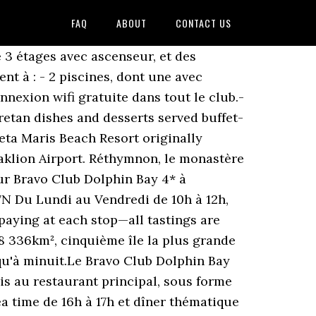
FAQ
ABOUT
CONTACT US
ment hors saison, en mai-juin et septembre-octobre. Cinquième île de la Méditerranée, la plus étendue d’Est en Ouest, la Crète déroule ses quelques 1000 kilomètres de côtes émaillées de falaises, de longues plages et de criques. Accès agences pro … - Pour sa gastronomie goûteuse : à base d’huile d’olives, fromages locaux, pitas, courgettes farcies, mezze… Ne manquez pas également de goûter l'alcool typique : le raki crétois. Went there just after Crete reopend after the Corona lock-down. Conseils & Réservation 0821 23 2626* Paiements sécurisés. intracommunautaire: FR22829185362 - Immatriculation Atout France: IM 094170004 Garant ﬁnancier: Groupama 5, rue du Centre 93199 Monnaie : Euro Bravo Club Dolphin Bay Crète, Héraklion Bravo Club Sifawy Oman, Sifah Bravo Club Ho Tram Beach Vietnam, Hô Tram. The drinks were very good as was the service considering the place was full and had only one two waitresses for the whole park. Les bijoux en argent, les tissages et les broderies du village d'Anogia (nappes, des jetés de lit, des panneaux muraux, des coussins et des sacs en laine ou brodés de coton), les objets en cuir (sandales, ceintures ou sacs), une bouteille de raki, d'huile d'olive et du miel. formule {{vm.cheapestSolution.details.accommodation}}. La Crète et ses paysages sauvages à couper le souffle vous émerveilleront : chaînes de montagnes et petits plateaux, longues plages de sable doré qui plongent dans une mer azur et cristalline, villages pittoresques, richesses culturelles et ruines mythologiques. Ohi Day, le 28 octobre, plus que les Crétois, ce sont les communautés grecques du monde entier qui se rassemblent pour célébrer la décision salvatrice prise en 1940 par le Premier Ministre d'alors, Ioannis Metaxas, de rejeter l'ultimatum lancé par le dictateur italien Benito Mussolini. Décalage horaire : +1 heure Ne manquez pas les carnavals en février : Réthymnon, Agii Déka, Kastelli. Conditions Générales de Vente, *0.12€ / min + coût appel local Qui sommes nous? Site Internet : http://www.mfa.gr/france/fr Ce guide de voyage vous présente cette île située au sud de la Grèce qui réunit histoire et traditions, culture et nature, exercice physique et plaisir de la table. - Pour ses jolies plages et tout particulièrement Elafonissi, longue langue de sable bordée d'eau translucide aux différentes teintes, la plage de Preveli et Balos Lagoon. Voltage : Le voltage, la fréquence, et les prises électiques sont les mêmes qu'en France (230 V, 50 Hz). KolekcjonerHoteli.pl 29,803 views. Crete Tourism Crete Hotels merci à toute l’équipe de l'Hotel et aux anima