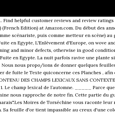
… Find helpful customer reviews and review ratings
)) (French Edition) at Amazon.com. Du début des anné
omme scénariste, puis comme metteur en scène) au ge
a Fuite en Egypte, L'Enlèvement d'Europe, on wove an
ning and minor defects, otherwise in good conditio
 Fuite en Egypte. La nuit parfois ravive une plante 
Nous nous propo/ions de donner quelques feuilles 
r de fuite le Texte quiconcerne ces Planches , afin
de. CONTENU DES CHAMPS LEXICAUX SANS CONTEXT
Le champ lexical de l’automne. _____ Parce que c
ne nous rapproche de notre fin. Cette partie du g
 marais".Les Moires de Torséchine vous raconte leur 
on. Sa feuille d'or tient impassible au creux d'une c