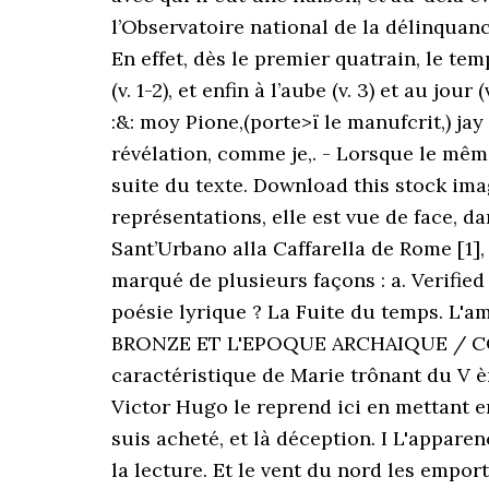
l’Observatoire national de la délinquan
En effet, dès le premier quatrain, le tem
(v. 1-2), et enfin à l’aube (v. 3) et au j
:&: moy Pione,(porte>ï le manufcrit,) j
révélation, comme je,. - Lorsque le même 
suite du texte. Download this stock imag
représentations, elle est vue de face, 
Sant’Urbano alla Caffarella de Rome [1],
marqué de plusieurs façons : a. Verifi
poésie lyrique ? La Fuite du temps. L
BRONZE ET L'EPOQUE ARCHAIQUE / COLL
caractéristique de Marie trônant du V è
Victor Hugo le reprend ici en mettant e
suis acheté, et là déception. I L'appare
la lecture. Et le vent du nord les emport