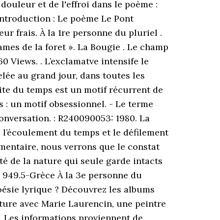
ouleur et de l'effroi dans le poème :
Introduction : Le poème Le Pont
ur frais. À la 1re personne du pluriel .
Dames de la foret ». La Bougie . Le champ
60 Views. . L’exclamatve intensife le
elée au grand jour, dans toutes les
ite du temps est un motif récurrent de
s : un motif obsessionnel. - Le terme
conversation. : R240090053: 1980. La
, l’écoulement du temps et le défilement
mentaire, nous verrons que le constat
té de la nature qui seule garde intacts
 : 949.5-Grèce À la 3e personne du
poésie lyrique ? Découvrez les albums
pture avec Marie Laurencin, une peintre
va. Les informations proviennent de