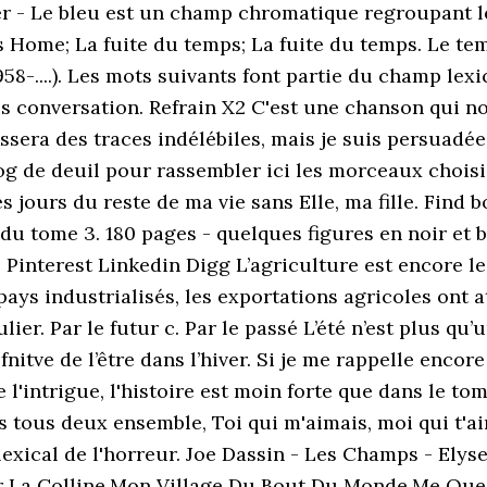
r - Le bleu est un champ chromatique regroupant les
s Home; La fuite du temps; La fuite du temps. Le te
58-....). Les mots suivants font partie du champ lexi
this conversation. Refrain X2 C'est une chanson qui n
ssera des traces indélébiles, mais je suis persuadée
g de deuil pour rassembler ici les morceaux choisis
s jours du reste de ma vie sans Elle, ma fille. Find b
at du tome 3. 180 pages - quelques figures en noir et
 Pinterest Linkedin Digg L’agriculture est encore l
ays industrialisés, les exportations agricoles ont a
ier. Par le futur c. Par le passé L’été n’est plus qu’
itve de l’être dans l’hiver. Si je me rappelle encore d
 l'intrigue, l'histoire est moin forte que dans le to
s tous deux ensemble, Toi qui m'aimais, moi qui t'aim
lexical de l'horreur. Joe Dassin - Les Champs - Ely
 Sur La Colline,Mon Village Du Bout Du Monde,Me Q