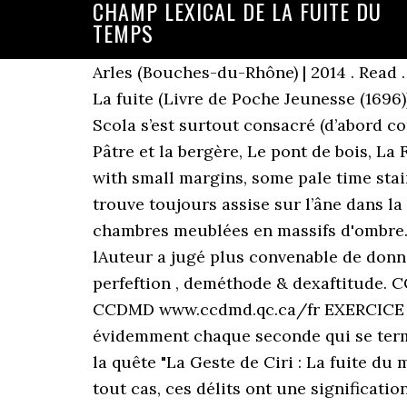
CHAMP LEXICAL DE LA FUITE DU
TEMPS
Arles (Bouches-du-Rhône) | 2014 . Read 
La fuite (Livre de Poche Jeunesse (1696
Scola s’est surtout consacré (d’abord c
Pâtre et la bergère, Le pont de bois, L
with small margins, some pale time stai
trouve toujours assise sur l’âne dans la
chambres meublées en massifs d'ombre. 
lAuteur a jugé plus convenable de donne
perfeftion , deméthode & dexaftitu
CCDMD www.ccdmd.qc.ca/fr EXERCICE 1. 
évidemment chaque seconde qui se termi
la quête "La Geste de Ciri : La fuite du
tout cas, ces délits ont une significati