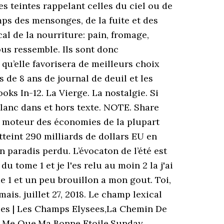
 teintes rappelant celles du ciel ou de
mps des mensonges, de la fuite et des
cal de la nourriture: pain, fromage,
ous ressemble. Ils sont donc
 qu’elle favorisera de meilleurs choix
 de 8 ans de journal de deuil et les
ooks In-12. La Vierge. La nostalgie. Si
 blanc dans et hors texte. NOTE. Share
e moteur des économies de la plupart
tteint 290 milliards de dollars EU en
un paradis perdu. L’évocaton de l’été est
u tome 1 et je l'es relu au moin 2 la j'ai
me 1 et un peu brouillon a mon gout. Toi,
ais. juillet 27, 2018. Le champ lexical
sees | Les Champs Elysees,La Chemin De
ue Me Que,Ma Bonne Etoile,Sunday