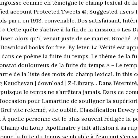
'angoisse comme en témoigne le champ lexical de la d
rified account Protected Tweets @; Suggested users 
s paru en 1913. convenable, Dos satisfaisant, Intérie
 » Cette quête s’active à la fin de la mission « Les 
liser. alors qu'il venait juste de se marier. Broché. 2
 Download books for free. By leter. La Vérité est app
 dans ce poème la fuite du temps. Le thème de la fu
constat douloureux de la fuite du temps A – Le temp
artie de la liste des mots du champ lexical. In this 
 Keucheyan | download | Z-Library. . Dans l’éternité
puisque le temps ne s’arrêtera jamais. Dans ce com
 l’occasion pour Lamartine de souligner la supériori
 Bref vite refermé, vite oublié. Classification Dewey
b. À quelle personne est le plus souvent rédigée la 
Champ du Loup. Apollinaire y fait allusion à sa ru
évoque la fuite du temps semblable à l'eau qui s'en 