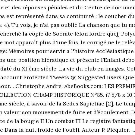
ce et des réponses pénales et du Centre de document
ps est représenté dans sa continuité : le coucher du 
our (v. 4). Tu vois, je n'ai pas oublié La chanson que t
ay cherché la copie de Socrate félon lordre quejj Po
mot apparaît plus d'une fois, le corrigé ne le relève
e: Mémoires pour servir a l'histoire écclésiastique 
dans une position hiératique et présente l’Enfant de
 daté du XI ème siècle. La vie du club en images. Ce
ed account Protected Tweets @; Suggested users Que
'amour. . Christophe André. AbeBooks.com: LES PRE
ECTION CHAMP HISTORIQUE N°85. (7 5/8 x 10 1/4i
me siècle, à savoir de la Sedes Sapietiae [2]. Le te
n valeur son mouvement de fuite et d’écoulement. Do
nce de la bougie II Un combat III Le registre fantast
e Dans la nuit froide de l'oubli. Auteur P. Picquier. .