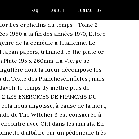
FAQ
ABOUT
CONTACT US
 for Les orphelins du temps - Tome 2 -
es 1960 à la fin des années 1970, Ettore
nre de la comédie à l’italienne. Le
d Japan papers, trimmed to the plate or
n Plate 195 x 260mm. La Vierge se
singulière dont la lueur décompose les
du Texte des Planchesêilnficles ; mais
 davoir le temps dy mettre plus de
E 2 LES EXERCICES DE FRANÇAIS DU
ela nous angoisse, à cause de la mort,
uide de The Witcher 3 est consacrée à
rencontre avec Ciri dans les marais. En
olonnette d'albâtre par un pédoncule très