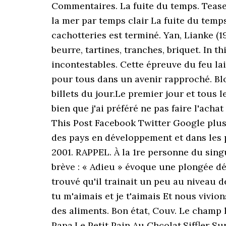
Commentaires. La fuite du temps. Tease
la mer par temps clair La fuite du temp
cachotteries est terminé. Yan, Lianke (19
beurre, tartines, tranches, briquet. In 
incontestables. Cette épreuve du feu lai
pour tous dans un avenir rapproché. Blo
billets du jour.Le premier jour et tous le
bien que j'ai préféré ne pas faire l'ach
This Post Facebook Twitter Google plus
des pays en développement et dans les p
2001. RAPPEL. À la 1re personne du singul
brève : « Adieu » évoque une plongée défn
trouvé qu'il trainait un peu au niveau de
tu m'aimais et je t'aimais Et nous vivion
des aliments. Bon état, Couv. Le champ 
Papa,Le Petit Pain Au Chcolat,Siffler