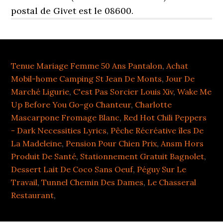
postal de Givet est le 08600.
Tenue Mariage Femme 50 Ans Pantalon
,
Achat
Mobil-home Camping St Jean De Monts
,
Jour De
Marché Ligurie
,
C'est Pas Sorcier Louis Xiv
,
Wake Me
Up Before You Go-go Chanteur
,
Charlotte
Mascarpone Fromage Blanc
,
Red Hot Chili Peppers
- Dark Necessities Lyrics
,
Pêche Récréative îles De
La Madeleine
,
Pension Pour Chien Prix
,
Ansm Hors
Produit De Santé
,
Stationnement Gratuit Bagnolet
,
Dessert Lait De Coco Sans Oeuf
,
Péguy Sur Le
Travail
,
Tunnel Chemin Des Dames
,
Le Chasseral
Restaurant
,