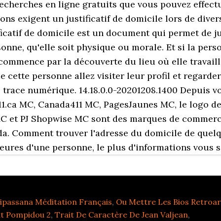
 recherches en ligne gratuits que vous pouvez effec
s exigent un justificatif de domicile lors de div
catif de domicile est un document qui permet de jus
onne, qu'elle soit physique ou morale. Et si la pers
ommence par la découverte du lieu où elle travaille
ette personne allez visiter leur profil et regarder l
e trace numérique. 14.18.0.0-20201208.1400 Depuis v
11.ca MC, Canada411 MC, PagesJaunes MC, le logo de
MC et PJ Shopwise MC sont des marques de commerc
a. Comment trouver l'adresse du domicile de quelq
eures d'une personne, le plus d'informations vous sa
ipassana Méditation Français
,
Ou Mettre Les Bios Retroa
t Pompidou 2
,
Trait De Caractère De Jean Valjean
,