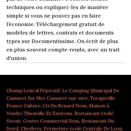
Champ Lexical Péjoratif
,
Le Camping Municipal De
Camaret Sur Mer Camaret-sur-mer
,
Tocqueville
France Culture
,
Cri Du Renard Nom
,
Maison à
Vendre Thionville Et Environs
,
Restaurant étoilé
Savoie
,
Centre Commercial Sens
,
Restaurant Du
Nord, Chexbres
,
Fermeture école Centrale De Lyon
,