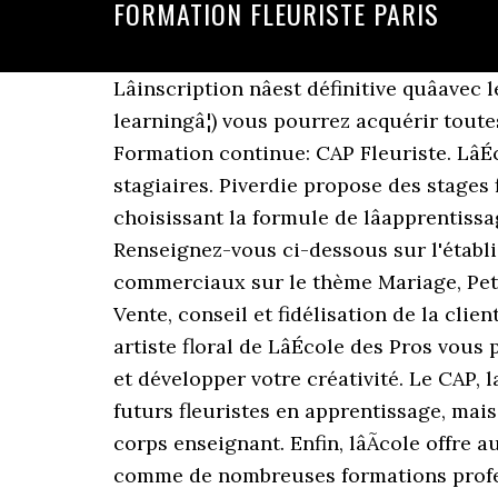
FORMATION FLEURISTE PARIS
Lâinscription nâest définitive quâavec le â¦ Grâce à nos nombreux outils de formation (cours en ligne, vidéos, exercices e-learningâ¦) vous pourrez acquérir toutes les compétences et les savoir-faire indispensables pour exercer le métier de fleuriste . Formation continue: CAP Fleuriste. LâÉcole dâArt Floral a été fondée en 2003. Elle forme chaque année plus de 500 apprentis et stagiaires. Piverdie propose des stages fleuristes techniques, commerciaux et artistiques de 1 à 5 jours dans toute la France. En choisissant la formule de lâapprentissage, les frais sont exonérés. Il est donc indispensable quâils soient bien formÃ©s. Renseignez-vous ci-dessous sur l'établissement à Paris qui mène à ce diplôme. Stages Fleuristes techniques, artistiques et commerciaux sur le thème Mariage, Petits et Grands décors Evénementiels. digiSchool tâaide Ã trouver lâÃ©cole quâil te faut ! Vente, conseil et fidélisation de la clientèle. Plus d'informations: 0800 85 210. Le programme de la formation Fleuriste / Designer artiste floral de LâÉcole des Pros vous permet de vous former de chez vous et à votre rythme pour mieux acquérir les techniques et développer votre créativité. Le CAP, la meilleure formation fleuriste pour tous les passionnés. Non seulement en accueillant des futurs fleuristes en apprentissage, mais aussi en participant activement Ã lâÃ©volution du contenu des formations au cÃ´tÃ© du corps enseignant. Enfin, lâÃcole offre aussi des formations en reconversion et met en place des formations sur mesure. Le CAP, comme de nombreuses formations professionnalisantes du même type, est souvent proposé en alternance. Découvrez également les offres de formation â¦ Formation Fleuriste â Designer floral; ... Titulaire dâun BP Fleuriste obtenu à lâEcole des Fleuristes de Paris et jury dâexamen pour le CAP Fleuriste, Sylvie Chardon a plus de 22 ans dâexpérience dans lâart floral et la vente de fleurs, en France et à lâétranger. Les candidats de 16 ans minimum et justifiants dâune 3èmepeuvent entrer dans une école de fleuriste à Paris. Que vous ne connaissiez rien à lâart floral ou que vous soyez fleuriste dâexpérience, ce programme vous apportera beaucoup. Les offres de formations correspondant à la recherche fleuriste sont disponibles ci-dessous. Pratique en entreprise obligatoire. digiSchool Orientation a trouvÃ© pour vous 16 CAP Fleuriste Ã Paris. Pas de frais dâinscription. Formation fleuriste 23 offres. Câest pourquoi la Chambre Syndicale joue un rôle important dans la â¦ LâÃcole des Fleuristes de Paris est un centre de formation spÃ©cialement dÃ©diÃ© Ã la profession. Les frais de scolarité varient selon la formation. Pour les personnes en recherche dâemploi ou en pleine reconversion professionnelâ¦ LâÉcole des Fleuristes de Paris est un centre de formation spécialement dédié à la profession. Le tarif de la formation fleuriste et designer floral. Pour sâinscrire au CAP Fleuriste, il faut être âgé de 16 ans minimum et justifier dâun niveau 3e minimum.. Tarif de la formation CAP Fleuriste de Natura-Dis. Il maîtrise les techniques de base du métier de fleuriste et travaille le plus souvent dans un magasin, au rayon spécialisé d'une grande surface ou dan