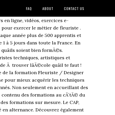
FAQ
ABOUT
CONTACT US
 nos formations à distance vous permettent de vous former à un métier (Fleuriste, Animateur nature, Paysagisteâ¦) ou de préparer un examen officiel (CAP Fleuriste, BP Fleuriste). Depuis 1997, nous formons : { des particuliers ou des professionnels qui ont un projet dans le domaine de l'art floral } { dans le secteur pro., des fleuristes qui veulent élargir leurs compétences techniques, commerciales et artistiques }. - IFFIP - Institut Francilien de Formation et d'Insertion Professionnelle 21 Rue Gardenat Lapostol 92150 Suresnes 09.84.32.13.91 Formation diplômante CAP Fleuriste & Reconversion Adultes 3) ACADEMIE DE CRETEIL â CFA de la Chambre des métiers et de lâartisanat du Val de Marne 25, avenue Raspail 94100 SAINT MAUR DES FOSSES 01.49.76.50.30 CAP Fleuriste à Paris : Guide, contenu et formations du diplôme En savoir plus sur le CAP Fleuriste . Ce diplôme, qui peut durer 1 ou deux ans, en fonction de votre formation précédente, a pour finalité de vous former à un travail spécifique. Nos formations professionnelles à la carte sâadressent aux fleuristes dans le cadre de leur formation continue (prise en charge de formation grâce à notre numéro d'agrément). Formations de niveau Bac +6 et supÃ©rieur, MÃ©tiers de l'Information - Communication, MÃ©tiers de la Banque - Assurance - Immobilier, MÃ©tiers de l'Economie - Droit - Sciences Po, MÃ©tiers des Sciences Humaines et Sociales, MÃ©tiers du Tourisme - HÃ´tellerie - Restauration, MÃ©tiers GÃ©nie civil - Construction - Architecture, MÃ©tiers de l'ElectricitÃ© - Electronique, MÃ©tiers de l'Enseignement - Lettres - Langues, Classement 2020 des Ã©coles d'ingÃ©nieurs, Section d'enseignement professionnel du lycÃ©e des mÃ©tiers de l'horticulture et du paysage, Trouve ton Ã©cole pour te former au diplÃ´me CAP Fleuriste, LycÃ©e Professionnel Horticole Saint-Jean (Apprentis d'Auteuil), CFA des mÃ©tiers de l'horticulture et du cheval, CFA de la Chambre de mÃ©tiers et de l'artisanat Seine-et-Marne - antenne Saint-Germain- Laval, CFA de la Chambre de mÃ©tiers et de l'artisanat du Val de Marne, LycÃ©e du paysage et de l'environnement FÃ©nelon, LycÃ©e professionnel horticole et paysager Saint-Antoine, LycÃ©e professionnel horticole Saint-Philippe, CAP EmployÃ© de vente spÃ©cialisÃ© option B produits d'Ã©quipement courant (3), CAP EmployÃ© de Vente spÃ©cialisÃ© option A Produits Alimentaires (3), CAP PlumassiÃ¨re fleuriste en fleurs artificielles (1), CAP Vendeur-magasinier en piÃ¨ces de rechange et Ã©quipements automobiles (1). Lâ