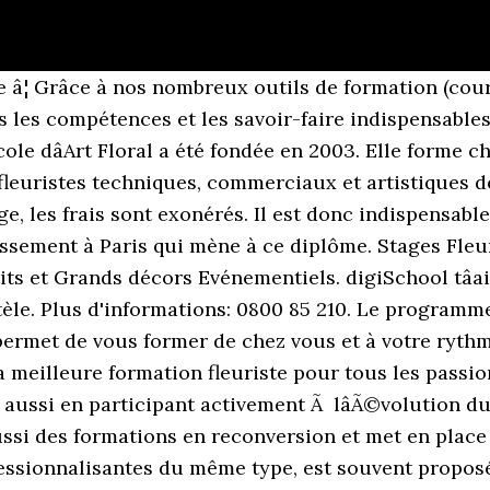
s une entreprise de décoration. Seules dépenses : outillage fleuriste, livres (financements attribués par la Région ÎLE de FRANCE). Nous vous recommandons cependant dâeffectuer un ou plusieurs stages conventionnés dans un commerce de fleurs ou une entreprise de design floral. Elle a créé puis géré la boutique familiale « Les bouquets de Charlotte » durant une dizaine dâannée dans le 12 ème arrondissement de Paris. 1/ La formation principale de 20 jours (160 heures) La formation se déroule sur 4 semaines. Le programme de votre formation CAP Fleuriste, comme le programme de votre formation fleuriste / artiste floral, vous permettent de vous former de façon complète et efficace. Renseignez-vous ci-dessous sur l'Ã©tablissement Ã Paris qui mÃ¨ne Ã ce diplÃ´me. Titulaire dâun BP Fleuriste à lâEcole des Fleuristes de Paris, Sylvie Chardon dispose de plus de 20 ans dâexpérience dans la fleuristerie. Un CAP Fleuriste est une formation qui vous permettra de valider votre 1er niveau de qualification. Le titulaire de ce CAP exerce une activité à caractère artisanal et artistique. Cette formation professionnalisante est dispensée en alternance et est reconnue par lâEducation Nationale RNCP, de niveau V. LâÉcole Florale forme a ce diplôme. Les cours ont lieu de 9h à 17h30. Après plusieurs années dâexpérience, les fleuristes qui ont la fibre entrepreneuriale peuvent ouvrir leur propre commerce en fleuristerie. Seules dépenses : outillage fleuriste, livres (financements attribués par la Région ÎLE-de-FRANCE). Si vous souhaitez vous lancer dans une formation pour devenir fleuriste, la meilleure des voies est la formation CAP (certificat dâaptitude professionnelle). Le calendrier de formation. Les cours ont lieu de 9h à 17h30. Lâinscription nâest définitive quâavec le â¦ Vous souhaitez obtenir un CAP Fleuriste à Paris ? DÉTAILS DE LA FORMATION. Portrait fleuriste - Duration: 2:44. Vous nâavez pas lâobligation dâeffectuer de stage en entreprise au cours de votre formation de Fleuriste / Designer floral avec LâÉcole des Pros. Cette formation a pour objectif de fournir aux étudiants et étudiantes les connaissances nécessaires pour accomplir des tâches dont les principales sont la vente de fleurs, la confection dâarrangements floraux et commerciaux, ainsi que lâentretien de plantes dans les édifices publics et les magasins. Le CAP est généralement le pass pour intégrer les autres formations de spécialisation. Le contenu pÃ©dagogique y est en Ã©volution pour coller aux tendances du marchÃ©. Cette formation mène à un diplôme du même nom. Liste des métiers associés. LâInstitut de Formation Professionnelle répond aux besoins professionnels des gens qui travaillent en offrant des programmes de formation à distance. Alors, joignez-vous à nous et devenez fleuriste, un métier où le plein emploi est assuré! La formation fleuriste à distance peut être complétée par un stage pratique dans nos locaux. Notre préparation à lâexamen du CAP Fleuriste est accessible à partir de 59,30 euros/mois*. Prix: 325 euros par an. Ainsi, la meilleure formation fleuriste est le CAP (Certificat dâAptitude Professionnelle), en 1 ou 2 ans. Fleuriste, un métier complet qui nécessite parfois des formations complémentaires en art floral pour continuer de maîtriser les techniques. Vous souhaitez obtenir un CAP Fleuriste Ã Paris ? digiSchool Orientation a trouvé pour vous 16 CAP Fleuriste à Paris. Le contenu pédagogique y est en évolution pour coller aux tendances du marché. Le prix se situe autour de 1 000 â¬ lâannée. Le programme de formation est basé sur le référentiel du CAP Fleuriste : Techniques florales, botanique. Diplôme de chef d'entreprise fleuriste et certificat de gestion. Les stages en formation fleuriste / artiste floral. Durée: 3 ans . Elle dispense des cours de qualité supérieure de différents niveaux (débutant, intermédiaire et avancé), ayant trait à lâart et au design floral, aux métiers de fleuriste et dâassistant-fleuriste. Ils envoient leur dossier de candidatureauprès de lâétablissement visé. Les fleuristes recherchent souvent des apprentispour les épauler et transâ¦ Elaborées par des professionnels des différents secteurs,