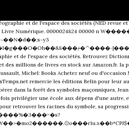
 pour objectif de faire connaître à un public d’enseignants et d’étudiants les principaux concepts et théories de la géographie contemporaine. La Documentation Française, 1137 p., 2013, Pouvoirs Locaux. 21 28 0000007087 00000 n 0000004497 00000 n actuelle des concepts et des méthodes de la géographie d'aujourd'hui. . Di Méo, Guy (2003), « Production de l’espace », in Jacques Lévy et Michel Lussault (dir. Dictionnaire de la géographie et de l'espace des sociétés. : Dictionnaire des symboles maçonniques :. �ꇆ��n���Q�t�}MA�0�al������S�x ��k�&�^���>�0|>_�'��,�G! Le Dictionnaire de la géographie et de l'espace des sociétés est un dictionnaire de géographie rédigé sous la direction de Jacques Lévy et Michel Lussault [1].. Les différents articles ont été rédigés par cent-dix auteurs [2] issus du milieu universitaire.Les entrées sont classées en quatre catégories [1], [3] : . En 2005, Guy Di Méo publie « l’espace social » comme une « lecture géographique des sociétés », en 2007 Michel Lussault publie « l’homme spatial » et a dirigé avec Jacques Lévy en 2003 le « Dictionnaire de la Géographie et de l’espace des sociétés, Belin, 1034p ». halshs-01252959 La Documentation Française, 1137 p., 2013, Pouvoirs Locaux. Jacques Lévy et Michel Lussault (dirs. Dictionnaire de la géographie et de l'espace des sociétés (NED revue et augmentée) À l occasion des 10 ans de sa sortie, le Dictionnaire de la géographie et de l espace des sociétés fait peau neuve : nouvelles entrées, nouveaux auteurs, refonte des notices et de l Elle pense à la fois l’action spatiale des acteurs, les spatialités, et les environnements qui englobent ces actions, les espaces. Elle correspond à la conception "F$H:R��!z��F�Qd?r9�\A&�G���rQ��h������E��]�a�4z�Bg�����E#H �*B=��0H�I��p�p�0MxJ$�D1��D, V���ĭ����KĻ�Y�dE�"E��I2���E�B�G��t�4MzN�����r!YK� ���?%_&�#���(��0J:EAi��Q�(�()ӔWT6U@���P+���!�~��m���D�e�Դ�!��h�Ӧh/��']B/����ҏӿ�?a0n�hF!��X���8����܌k�c&5S�����6�l��Ia�2c�K�M�A�!�E�#��ƒ�d�V��(�k��e���l ����}�}�C�q�9 n�3ܣ�k�Gݯz=��[=��=�B�0FX'�+������t���G�,�}���/���Hh8�m�W�2p[����AiA��N�#8$X�?�A�KHI�{!7�. 0000001555 00000 n Le dictionnaire raisonné de la géographie de la santé1 distincte les quatre définitions suivantes : Géographie de la santé: synthèse et aboutissement de la géographie des maladies et de la géographie des soins, elle ne se réduit pas à leur juxtaposition. Jacques Levy, Michel Lussault. Il étudie chaque outil, précise le rôle des officiers et détaille les divers rites en vigueur. Dictionnaire de la géographie et de l'espace des sociétés ... La cuisine au fil des mots : Dictionnaire des termes de cuisine Jean-Claude Corbeil 2011 | ISBN: 2764410891, 2764411405 | French | 242 Pages | PDF | 100 MB Ouvrage de terminologie culinaire, La Cuisine au fil des xref Jacques Lévy, Michel Lussault. Dictionnaire de la géographie et de l’espace des sociétés. Find all the books, read about the author, and more. ), Dictionnaire de la géographie et de l’espace des sociétés, 2003. 0000002931 00000 n Dictionnaire de la géographie et de l'espace des sociétés N.E. Kevin Cox Vous m’avez invité1 à faire une lecture critique du Dictionnaire de la géographie et de l’espace des sociétés. 0000003008 00000 n 0000011086 00000 n 0000010863 00000 n endstream endobj 22 0 obj<> endobj 24 0 obj<> endobj 25 0 obj<>/Font<>/XObject<>/ProcSet[/PDF/Text/ImageC/ImageI]/ExtGState<>>> endobj 26 0 obj<> endobj 27 0 obj<> endobj 28 0 obj[/ICCBased 41 0 R] endobj 29 0 obj[/Indexed 28 0 R 60 42 0 R] endobj 30 0 obj[/Indexed 28 0 R 94 43 0 R] endobj 31 0 obj<> endobj 32 0 obj<> endobj 33 0 obj<>stream L'« Espace » des géographes Epistémologie de la notion d'ESPACE en géographie Bibliographie et sitographie : BRUNET, FERRAS et THERY, Les mots de la géographie, 1993 LEVY et LUSSAULT, Dictionnaire de géographie et de l'espace des sociétés, 2003 BAILLY, Les concepts de la géographie humaine, PUF, 2004 SIERRA, La géographie : concepts, savoirs et enseignement, PUF, 2011 0000007558 00000 n Vous pouvez aussi 