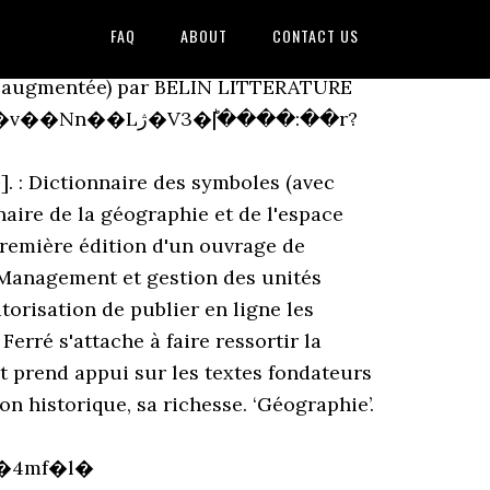
FAQ
ABOUT
CONTACT US
suivre les branches de la géographie avec notre arbre des géographes. Il a été construit pour mettre en évidence une conception intégrée et cohérente du discours géographique, sans pour autant taire la diversité des approches possibles des phénomènes spatiaux. 0000006006 00000 n 0000003290 00000 n Bien loin de n’être qu’une simple description de la surface de la terre, la géographie s’affirme comme une véritable science sociale, attachée à penser l’espace des sociétés humaines. La franc-maçonnerie est un univers de symboles. trailer 21 0 obj <> endobj Droit d'auteur: les textes sont disponibles sous licence Creative Commons attribution, partage dans les mêmes conditions; d’autres conditions peuvent s’appliquer.Voyez les conditions d’utilisation pour plus de détails, ainsi que les crédits graphiques. Complément d’un dictionnaire de géographie classique, notre base de données en ligne et gratuite invite à voyager dans les thématiques de la géographie en partant de ceux qui les pensent et les conceptualisent. Jacques Lévy, Michel Lussault. Dictionnaire de géographie et de l'espace des sociétés. 0000024519 00000 n Le Dictionnaire de la géographie et de l'espace des sociétés est un dictionnaire de géographie rédigé sous la direction de Jacques Lévy et Michel Lussault [1].. Les différents articles ont été rédigés par cent-dix auteurs [2] issus du milieu universitaire.Les entrées sont classées en quatre catégories [1], [3] : . 0000010494 00000 n 0000001307 00000 n Jacques LÉVY EspacesTemps.net remercie les éditions Belin pour leur autorisation de publier en ligne les articles du À l'occasion des 10 ans de sa sortie, le Dictionnaire de la géographie et de l'espace des sociétés fait peau neuve : nouvelles entrées, nouveaux auteurs, refonte des notices et de l'index, pour vous offrir la synthèse la plus actuelle des concepts et des méthodes de la géographie d'aujourd'hui. Depuis son entrée dans le cabinet de réflexion jusqu'à son accès à la chambre du milieu, le parcours de l'initié en est semé. Noté /5. Retrouvez Dictionnaire de la géographie et de l'espace des sociétés (NED revue et augmentée) et des millions de livres en stock sur Amazon.fr. H���yTSw�oɞ����c [���5la�QIBH�ADED���2�mtFOE�.�c��}���0��8�׎�8G�Ng�����9�w���߽��� �'����0 �֠�J��b� :0%Ň�v�fJ��>[[;�E������v1��V� ���agO�pH"��t4렘vB�*Ѭ�3��֦�5���Am�;f��l9Y�G]��� �[�G��9�f�^�3Ȍ�>�9C��ܤ���|�� �K׃֎�d�|�`t�|�{w��� b �� Jacques Lévy, Michel Lussault. Bien loin de n’être qu’une simple description de la surface de la terre, la géographie s’affirme comme une véritable science sociale, attachée à penser l’espace des sociétés humaines. ‘Géographie’. %%EOF startxref halshs-01252959 Dictionnaire de la géographie et de l'espace des sociétés, Jacques Levy, Michel Lussault, Belin. Belin, 2013 en cours de parution. �V��)g�B�0�i�W��8#�8wթ��8_�٥ʨQ����Q�j@�&�A)/��g�>'K�� �t�;\�� ӥ$պF�ZUn