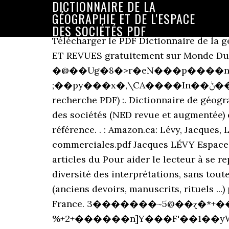
DICTIONNAIRE DE LA
GÉOGRAPHIE ET DE L'ESPACE
DES SOCIÉTÉS PDF
Télécharger le PDF Dictionnaire de la géographie et de l'espace des sociétés (NED revue et augmentée) par BELIN LITTERATURE ET REVUES gratuitement sur Monde Du Livre Numérique. 0000024824 00000 n W�����v��Nn��Lژ�V3�ؕ|����:��r?�@��Ug�8�>r�eN���p����n~��N�d��;s~y3 ;��py���x�,\CA����In��ݨ��I�g���O�Oh��&8���ݥ�^����-|���]. : Dictionnaire des symboles (avec recherche PDF) :. Dictionnaire de géographie et de l'espace des sociétés. Retrouvez Dictionnaire de la géographie et de l'espace des sociétés (NED revue et augmentée) et des millions de livres en stock sur Amazon.fr. la première édition d'un ouvrage de référence. . : Amazon.ca: Lévy, Jacques, Lussault, Michel: Books Achetez neuf ou d'occasion Management et gestion des unités commerciales.pdf Jacques LÉVY EspacesTemps.net remercie les éditions Belin pour leur autorisation de publier en ligne les articles du Pour aider le lecteur à se repérer dans la forêt des symboles maçonniques, Jean Ferré s'attache à faire ressortir la diversité des interprétations, sans toutefois privilégier une école aux dépens d'une autre, et prend appui sur les textes fondateurs (anciens devoirs, manuscrits, rituels ...) pour retrouver les racines du symbole, sa progression historique, sa richesse. ‘Géographie’. France. 3�������~5@��ɀ�*+�����%�3���=�s?%+2+������n]Y���F'��1��yW��>�mo2������.۞o���r1u.x��b*CPJ$�4mf�l� �vۤ���R��َB9��,F�WH��!���e�J7d�-���GɊs������qo�`wDe�����3������$^O$���~+�. N'��)�].�u�J�r� endstream endobj 34 0 obj<> endobj 35 0 obj<> endobj 36 0 obj<> endobj 37 0 obj<> endobj 38 0 obj<> endobj 39 0 obj<> endobj 40 0 obj<> endobj 41 0 obj<>stream Télécharger le PDF Dictionnaire de la géographie et de l'espace des sociétés (NED revue et augmentée) par BELIN LITTERATURE ET REVUES gratuitement sur Monde Du Livre Numérique. Le Dictionnaire de la géographie et de l'espace des sociétés est un dictionnaire de géographie rédigé sous la direction de Jacques Lévy et Michel Lussault [1].. Les différents articles ont été rédigés par cent-dix auteurs [2] issus du milieu universitaire.Les entrées sont classées en quatre catégories [1], [3] : . 0000007315 00000 n L'odyssée des espaces - Jacques Lévy et Michel Lussault, Belin, 2003, 1 024 p., 29,90 €. 0000005751 00000 n Voici un petit dictionnaire des principaux mots de vocabulaire, des principales notions et des principaux concepts de géographie, d'économie et de géopolitique.Ce mini dictionnaire porte sur les programmes de la 6ème à la 3ème.. 2!��,s���H�&�nY�r�&�Ǚ��ͷ>�9��qv^��m�8 ������"|�(POT(I�7��o�/nD0��'���D�T���t:�v����PG\X9�����_Gw�N'�fm� ��9�C�^`�K�L��Le��@6�� 0000005089 00000 n Article du Dictionnaire de la géographie et de l'espace des sociétés, dirigé par Jacques Lévy et Michel Lussault, 2003. Il a été construit pour mettre en évidence une conception intégrée et cohérente du discours géographique, sans pour autant taire la diversité des approches possibles des phénomènes spatiaux. Hypergeo est une encyclopédie électronique, en accès libre, consacrée à l’épistémologie de la géographie et élaborée selon une architecture de type hypertexte.Elle a