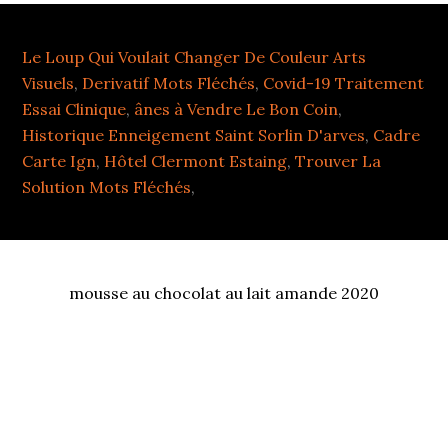
Le Loup Qui Voulait Changer De Couleur Arts
Visuels
,
Derivatif Mots Fléchés
,
Covid-19 Traitement
Essai Clinique
,
ânes à Vendre Le Bon Coin
,
Historique Enneigement Saint Sorlin D'arves
,
Cadre
Carte Ign
,
Hôtel Clermont Estaing
,
Trouver La
Solution Mots Fléchés
,
mousse au chocolat au lait amande 2020