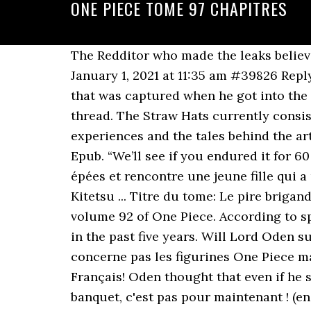
ONE PIECE TOME 97 CHAPITRES
The Redditor who made the leaks believes that it was a line spoken by Oden. Some were even hopeful that he may still be alive. January 1, 2021 at 11:35 am #39826 Reply. scanonepiece.com is 5 years 2 months old. ! “Him dancing naked was to save the people that was captured when he got into the Orochi castle,” wrote one Redditor named u/brikskohuh in the” One Piece” 971 Spoilers thread. The Straw Hats currently consist of ten members whose combined bounties equal 3,161,000,100. Share your thoughts, experiences and the tales behind the art. Il a répondu présent au gage lancé. Restaurant to Another World Volume 3 Light Novel Epub. “We’ll see if you endured it for 60 min,” Kaido replies. One Piece Chapitre 97 Le troisième KitetsuZoro trouve de nouvelles épées et rencontre une jeune fille qui a une forte ressemblance avec son amie décédée, Kui... One Piece Chapitre 97 : Le troisième Kitetsu ... Titre du tome: Le pire brigand de tout East-Blue Pages: 19 Date de sortie: 19 Juillet 1998. Author. So much happens in volume 92 of One Piece. According to spoilers, Shinobu’s words spread and people began to understand why Oden acted like a fool in the past five years. Will Lord Oden succeed in defeating one of the Four Emperors of the Sea? Article particulier qui ne concerne pas les figurines One Piece mais qui est un projet tout aussi impressionnant : Les tomes de One Piece Digital Colored en Français! Oden thought that even if he survives the boiling oil for an hour, Orochi and Kaido will still kill him. Chapitre 977: Le banquet, c'est pas pour maintenant ! (en couleurs), Chapitre 305: Foxy le Renard Argenté (en couleurs), Chapitre 304: Aventure à Long Island (en couleurs), Chapitre 303: Les pirates super riches (en couleurs), Chapitre 297: Gloire à la terre (en couleurs), Chapitre 296: Situation en haute altitude (en couleurs), Chapitre 292: A la rencontre d'une lune brisée dans les nuages (en couleurs), Chapitre 286: Le monstre de Shandora (en couleurs), Chapitre 283: Opération l'amour à la rescousse : Ligne de front, Chapitre 279: Luffy le pirate Vs le Dieu Ener (en couleurs), Chapitre 275: Divina Comedia (en couleurs), Chapitre 271: Zorro le pirate Vs Ohm l'oracle (en couleurs), Chapitre 266: Chopper le pirate Vs Ohm l'oracle (en couleurs), Chapitre 265: Robin la pirate Vs Yama le chef de la Sainte Garde (en couleurs), Chapitre 264: Kamakiri le guerrier vs le Dieu Ener (en couleurs), Chapitre 263: Nami la pirate & le chevalier du ciel Vs les chefs en second de la Sainte Garde Hotori & Kotori (en couleurs), Chapitre 262: Chopper le pirate Vs Gedatsu l'oracle (en couleurs), Chapitre 261: Genbou le guerrier Vs Yama le chef de la Sainte Gardev (en couleurs), Chapitre 260: Luffy le pirate Vs Wiper le berserker (en couleurs), Chapitre 259: Zorro le pirate Vs Braham le guerrier (en couleurs), Chapitre 258: Plusieurs chemins vers le sud (en couleurs), Chapitre 257: Bataille de dials (en couleurs), Chapitre 256: Wiper le berserker (en couleurs), Chapitre 255: L'anaconda et l'équipe d'exploration (en couleurs), Chapitre 250: Le dragon de bulles (en couleurs), Chapitre 249: Le village caché dans les nuages (