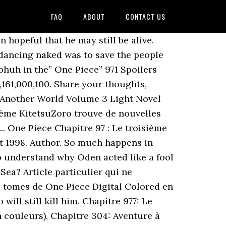
FAQ
ABOUT
CONTACT US
w Hats" are named after Luffy's signature hat that was given to him by Red-Haired Shanks, and are first referred to as the Straw Hat Pirates by Smoker in Alabasta. News Le tome 97 de One Piece est disponible ! Chapitre 901: Même si ton heure arrive, ne t’avise pas de mourir ! ... One Piece Chapter 970 spoilers revealed that the Momonosuke who appeared wasn’t really Lord Oden’s son but Kurozumi Higurashi, who ate the Clone-Clone Devil Fruit that enables … With the huge difference in their military power, Shogun Orochi, Emperor Kaido, and the Beast Pirates clearly held the upper hand in the battle. I hope in next volume we end seeing Yamato design. Try. Anime Style There are a few more days to go before the “One Piece” chapter 971 release date officially arrives. Toki is in tears as she read this and the scene returns to the present time. Tags: lecture One Piece 977 scan, One Piece 977, One Piece 977 en ligne, One Piece 977 chapitre, One Piece.... One Piece Manga. Scan Jujutsu Kaisen 114 VF By Amanomoon Watch. Vous pouvez utiliser les flêches de votre clavier. Just when we thought things couldn’t get sadder, this chapter may prove otherwise. Chapitre 91: DARTS; Chapitre 90: De quoi es-tu capable ? One Piece chapter 972 comes earlier to us this time with only five days interval from the previous chapter. As he did so, he charged them to not turn back and to fulfill his dreams of opening Wano. (en couleurs), Chapitre 14: Sur un coup de tête ! One Piece Hype is a place where we write and talk and think a lot about One Piece Chapter 1000 and pop culture! One Piece - Tome 89 (en japonais): ODA, Eiichiro: 9784088814964: Books - Amazon.ca. 3 Comments. Unfortunately, Oden’s journey seems to really end this time. One Piece Wiki /r/OnePiece; IRC; Discord . All data is obtained from the One Piece Wiki. (en couleurs), Chapitre 53: Tête de maquereau Number One (en couleurs), Chapitre 51: Zoro tombe à l'eau (en couleurs), Chapitre 50: Chacun sa route (en couleurs), Chapitre 47: L'Amiral Don Krieg (en couleurs), Chapitre 46: Un invité surprise (en couleurs), Chapitre 45: Avant la tempête (en couleurs), Chapitre 44: Trois chefs rivaux (en couleurs), Chapitre 42: Yosaku et Johnny (en couleurs), Chapitre 41: L'heure du départ (en couleurs), Chapitre 40: L'équipage du Capitaine Usopp (en couleurs), Chapitre 39: Pour qui sonne le glas (en couleurs), Chapitre 38: Peu importe l'équipage (en couleurs), Chapitre 37: Kuro le machiavélique (en couleurs), Chapitre 35: Un chemin en pente raide (en couleurs), Chapitre 34: Klahadoll le majordome (en couleurs), Chapitre 33: À pas de velours (en couleurs), Chapitre 31: Face à la vérité (en couleurs), Chapitre 29: Sur une pente glissante (en couleurs), Chapitre 28: Attaque au clair de lune (en couleurs), Chap