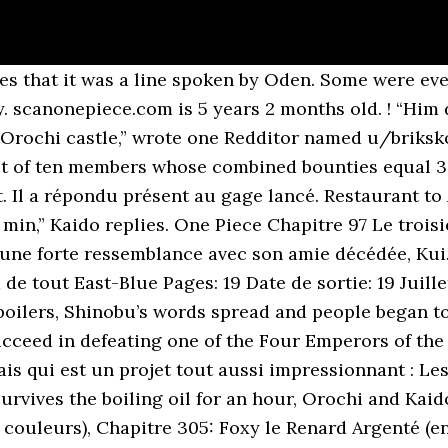
en couleurs), Chapitre 248: Ancien Dieu Vs Oracle (en couleurs), Chapitre 247: L'ordalie des bulles (en couleurs), Chapitre 246: Satori, l'oracle de la forêt de l'errance (en couleurs), Chapitre 245: Aventure sur l'île de Dieu (en couleurs), Chapitre 242: Criminels de classe 2 (en couleurs), Chapitre 241: Le jugement du Paradis (en couleurs), Chapitre 240: Le pouvoir des dials (en couleurs), Chapitre 238: Heaven's Gate (en couleurs), Chapitre 236: En route vers les cieux (en couleurs), Chapitre 235: Le knock-up steam (en couleurs), Chapitre 234: Tâchez de vous en souvenir (en couleurs), Chapitre 233: La plus haute instance mondiale (en couleurs), Chapitre 232: L'homme qui valait 100 millions (en couleurs), Chapitre 231: Bellamy la hyène (en couleurs), Chapitre 230: A la recherche de south bird (en couleurs), Chapitre 229: Mangeons ensemble (en couleurs), Chapitre 228: Montblanc Cricket, commandant en chef des Forces Spéciales Simiesques (en couleurs), Chapitre 227: Norland, le roi des menteurs (en couleurs), Chapitre 226: Shojo, le roi de la fouille sous-marine, Chapitre 223: Je promets de ne pas me bagarrer dans cette ville, Chapitre 222: Des nouveaux venus de première catégorie, Chapitre 219: Masira, le roi du repêchage (en couleurs), Chapitre 218: La raison pour laquelle les Logs Pose sont sphériques (en couleurs), Chapitre 217: Un passager clandestin (en couleurs), Chapitre 216: L'aventure de Vivi (en couleurs), Chapitre 214: Opération : Évasion ! Chapitre 780: Le sort qui le lie à Corazon, Chapitre 774: Leo, le chef de l'armée des Tontatta, Chapitre 771: Don Sai commandant de la Happou Navy, Chapitre 768: La gâchette qui n'a pas été appuyée ce jour, Chapitre 763: La revendication du statut d'humain, Chapitre 760: Miser pour la même personne, Chapitre 758: Avancez sans vous préoccuper du reste, Chapitre 754: Ravi d'avoir fait ta connaissance. Despite losing a large number of their soldiers in their war against Gecko Moria and his crew, the Beast Pirates still managed to beat the Nine Red Scabbards with the help of the three Beast Pirates All-Stars – Jack the Drought, King the Wildfire, and Queen the Plague. Big Mom summons Zeus back to her, Zeus doesn't want to go but he cannot refuse. One Piece Volume Tome 97 Wano Colors Anime Style. Upon their arrival at Shogun Orochi’s mansion, Lord Oden immediately challenged Emperor Kaido to a one-on-one fight. “The deal was he can save 100 lives per dance.”. Find out what other deviants think - about anything at all. Mais avant cela, passons brièvement en revue ce qui s'est passé dans le chapitre précédent, le chapitre 972. But before he could do this, Oden throws the Nine Red Scabbards with all his strength to get them as far away as possible. Kaido then kills Oden while Oden was still speaking. (en couleurs), Chapitre 306: Donuts Race!! “One Piece” chapter 971 ends as the Daimyo of Kuri is just 5 minutes into the pot. This probably means the twenty years from that time in which Wano will be subject to Orochi and Kaido’s tyranny. [8][5], Following the events on the Sabaody Archipelago, all nine members were separated from one another. Emperor Kaido’s subordinate threatened to kill Momonosuke, which made Lord Oden lose his focus in the fight. Scan Swallow the whole world 4 VF. L'assaut des vauriens ! With the events of the previous chapter, the upcoming chapter is expected to be the last of Oden’s flashback. The Straw Hat Pirates, also known as the Mugiwara Pirates, Straw Hat Crew or simply the Straw Hats, are an infamous and powerful rising pirate crew that originated from the East Blue, but have various members from different areas. Add an alert for this serie . Dr Stone 180 Black Clover 277 My Hero Academia 296 One Piece 1000 One … Chapitre 822: La descente de l'éléphant ! Il faut attendre la fin du chapitre 975 pour la sortie du Tome. Accueil; Scanlation; Teams; Suivre Scan-Manga sur Twitter @ScanManga. Big Mom uses “Elbaf no Yari: Ikoku” attack, Luffy manages to dodge it but the attack penetrates Onigashima walls all the way out into the sea. The "Stra