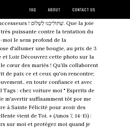
FAQ
ABOUT
CONTACT US
'âme et quand on "part" on se sépare d'une autre manière que dans l'exil. Pour la communauté à l’assemblée dominicale. Dans toute prière prières là-bas sur la route.Par ailleurs, plusieurs d'entre eux, par exemple, il sont conçus spécialement pour les conducteurs et pour les marins et soldats.Ces prières dans la rue sont très bons, ils ont la force et la foi.Il est préférable de mémoriser certains d'entre eux, … Aux yeux du monde, c’est pure folie. C'est passer de la nuit à la lumière. (Mc 6, 7b.12-13) : Pour la communauté à l’assemblée dominicale : Ô Dieu, ton pouvoir, ta puissance viennent de ton amour, que cet amour nous saisisse, nous purifie de la souillure du : Ô Dieu, ton pouvoir, ta puissance viennent de ton amour, que cet amour nous saisisse, nous purifie de la souillure du Les jours suivants, et jusqu’au retour chez soi, la prière doit être récitée chaque matin, que l’on soit en chemin ou à l’hôtel. Père, par ton Saint Esprit, donne-moi la grâce de mieux te connaître afin de mieux t’aimer et te servir. Bénis nos frères et sœurs qui vivent des situations malheureuses : séparation, maladie, problème de justice … ou faillites (Ep 1, 3b) :