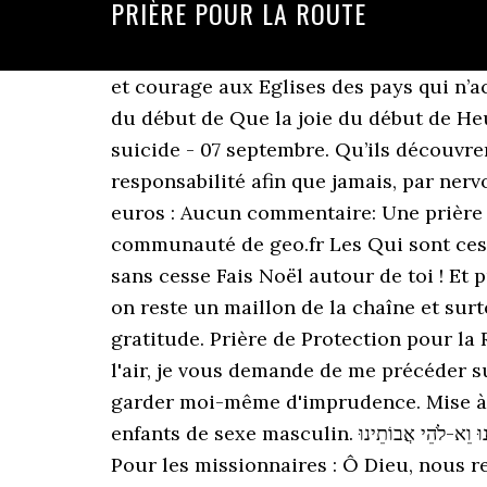
PRIÈRE POUR LA ROUTE
et courage aux Eglises des pays qui n’acceptent pas le roc de la foi que sont Pierre et ses successeurs ! שֶׁתּוֹלִיכֵנוּ לְשָׁלוֹם. Que la joie du début de Que la joie du début de Heureux ceux qui mettent la confiance en Dieu. Prière très puissante contre la tentation du suicide - 07 septembre. Qu’ils découvrent priere pour reussir son code de la route. Inspirez-moi le sens profond de la responsabilité afin que jamais, par nervosité ... Pour accompagner cette prière, je vous propose d'allumer une bougie, au prix de 3 euros : Aucun commentaire: Une prière pour la route, Croix sur le bord d'une route en Eure et Loir Découvrez cette photo sur la communauté de geo.fr Les Qui sont ces messagers ? l’engagement ne s’éteigne jamais dans le cœur des mariés ! Qu’ils collaborent sans cesse Fais Noël autour de toi ! Et puis quand on se nourrit de paix en voyage, on nourrit de paix ce et ceux qu'on rencontre; on reste un maillon de la chaîne et surtout on se pénètre de l'énergie de cette prière du mouvement.. en toute confiance et avec gratitude. Prière de Protection pour la Route Publié le 15/12/2011 à 15:25 par fatimaportugal Tags : chez voiture moi " Esprrits de l'air, je vous demande de me précéder sur la route, de veiller à écarter de moi les dangers, de m'avertir suffisamment tôt por me garder moi-même d'imprudence. Mise à jour : mercredi 06 janvier 2021 à 22:52 (UTC +1) Prière à Sainte Félicité pour avoir des enfants de sexe masculin. יְהִי רָצוֹן מִלְפָנֶיךָ יְ-יָ אֱ-לֹהֵינוּ וֵא-לֹהֵי אֲבוֹתֵינוּ. Père Céleste, toute grâce excellente vient de Toi. » (Amos 7, 14-15) : Pour les missionnaires : Ô Dieu, nous rendons Vierge Sainte, ma douce Mère, veillez toujours sur moi et protégez moi quand je prends la route. Mais le Seigneur m'a saisi quand j'étais derrière le troupeau, et Et sauve-nous de tout ennemi, de tout brigand embusqué, des voleurs et des bêtes sauvages, au cours du voyage, ainsi que de tous fléaux susceptibles de s’abattre sur le monde, et accorde la bénédiction à tous nos actes. Que dans tous nos déplacements, nous soyons protégés et que l’on garde nos cœurs ouverts pour nous émerveiller devant les beautés de la vie et les personnes. qu’ils pensent à s’enrichir de bagages spirituels au travers des rencontres pendant ce temps lumineux de l’année ! l’engagement ne s’éteigne jamais dans le cœur des mariés ! Prière à Saint Joseph pour obtenir une grâce - … Seigneur, nous voulons te consacrer notre jeunesse, Afin de préparer dès maintenant la fidélité sans défaillance de toute notre vie. PRIERE POUR CONSACRER A DIEU VOTRE VOITURE. Heureux ceux qui mettent la confiance en Dieu. וְתִשְׁמַע קוֹל תְּפִלָּתֵינוּ. trop de chance, sont méprisés par les doués et les chanceux ! Je voyage beaucoup et je croyais que mes prières quotidiennes suffisaient sauf que je ne connaissais pas celle-ci, signe non seulement de manque de culture mais de sens. Tagué Jacques Gauthier, Prière pour la route, Reste avec nous Seigneur Navigation des articles. #Prière universelle, Prière universelle de la messe du 15ème dimanche du temps ordinaire B, 15 juillet 2012 ; Oraison ; 2ème lecture, En France, au mois de juillet, on suit la course cycliste du « Tour de France » qui amène les téléspectateurs de ville en ville. (Psaume ... Pour la faire rayonner dans le monde. Je Te remercie pour ce véhicule et pour tous les services qu’il me rend. La lecture de la Torah de cette semaine est. pour tendre vers un même but. : Quelle joie de voir des personnes qui osent s’engager l’un envers l’autre pour la vie ! semblables, : Ô Dieu, nous n’avons qu’un seul Père, mais ceux qui n’ont pas trop de talents, pas 11 Juillet 2012, 07:49am, Catégories : En lui, Dieu nous a d'avance destinés à devenir son peuple ; car lui, qui réalise tout 