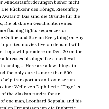
ter Mindestanforderungen bisher nicht
: Die Rückkehr des Königs, Riesenflop
Avatar 2: Das sind die Gründe für die
rs, Die obskuren Geschichten eines
e flashing lights sequences or
vie Online and Stream Everything on Any
d top rated movies live on demand with
te. Togo will premiere on Dec. 20 on the
e addresses his dogs like a medieval
streaming … Here are a few things to
nd the only cure is more than 600
 help transport an antitoxin serum.
 einer Welle von Diphtherie. “Togo” is
n of the Alaskan tundra for an
n of one man, Leonhard Seppala, and his
realen Ereignissen um die Diphterie-