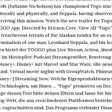
wife (Julianne Nicholson) has championed Togo sin
literally and physically, and Seppala, having observe
rviving this mission. Watch the new trailer for Tog
O App. Directed by Ericson Core. View All “Togo” is
 treacherous terrain of the Alaskan tundra for an ex
termination of one man, Leonhard Seppala, and his 
den bietet der TOGGO plus Live Stream Action, Ab
s im Moviepilot-Podcast Streamgestöber, Besetzung
Disney+, Disney+ mit Marvel und Star Wars: Alle neu
und. Virtual movie nights with GroupWatch. Phinea
 Disney+ | Streaming Now. Welche Eigenproduktionen
 Technologien, um Ihnen … “Togo” premieres on Dec. 
eige diesen Text bitte deinen Eltern und lasse Sie h
ng-Welt, die aus verschiedenen Plattformen bestehen
s zugeschnitten sind. Das Programm verbindet Disne