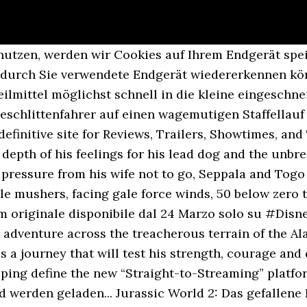
 nutzen, werden wir Cookies auf Ihrem Endgerät sp
as durch Sie verwendete Endgerät wiedererkennen k
lmittel möglichst schnell in die kleine eingeschn
schlittenfahrer auf einen wagemutigen Staffellauf 
finitive site for Reviews, Trailers, Showtimes, and 
depth of his feelings for his lead dog and the unb
pressure from his wife not to go, Seppala and Togo 
e mushers, facing gale force winds, 50 below zero te
lm originale disponibile dal 24 Marzo solo su #Disne
 adventure across the treacherous terrain of the Al
is a journey that will test his strength, courage an
lping define the new “Straight-to-Streaming” platf
werden geladen... Jurassic World 2: Das gefallene K