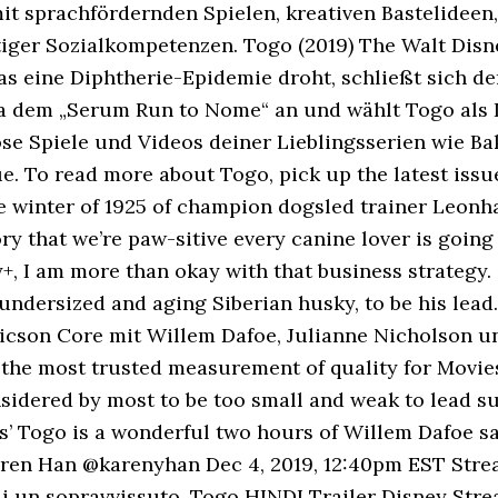
t sprachfördernden Spielen, kreativen Bastelideen
tiger Sozialkompetenzen. Togo (2019) The Walt Dis
kas eine Diphtherie-Epidemie droht, schließt sich d
 dem „Serum Run to Nome“ an und wählt Togo als Le
e Spiele und Videos deiner Lieblingsserien wie B
nue. To read more about Togo, pick up the latest iss
the winter of 1925 of champion dogsled trainer Leonh
y that we’re paw-sitive every canine lover is going 
+, I am more than okay with that business strategy. 
ndersized and aging Siberian husky, to be his lead.
icson Core mit Willem Dafoe, Julianne Nicholson u
the most trusted measurement of quality for Movies 
sidered by most to be too small and weak to lead su
’ Togo is a wonderful two hours of Willem Dafoe say
aren Han @karenyhan Dec 4, 2019, 12:40pm EST Stream
di un sopravvissuto. Togo HINDI Trailer Disney Stre