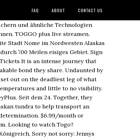
FAQ
ABOUT
CONTACT US
eichern und ähnliche Technologien
önnen. TOGGO plus live streamen.
eite Stadt Nome im Nordwesten Alaskas
durch 700 Meilen eisiges Gebiet. Sign
Tickets It is an intense journey that
reakable bond they share. Undaunted by
set out on the deadliest leg of what
mperatures and little to no visibility.
yPlus. Seit dem 24. Together, they
askan tundra to help transport an
d determination. $6.99/month or
orm. Looking to watch Togo?
önigreich, Sorry not sorry: Jennys