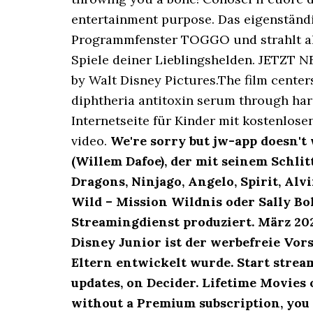
entertainment purpose. Das eigenstän
Programmfenster TOGGO und strahlt all
Spiele deiner Lieblingshelden. JETZT N
by Walt Disney Pictures.The film center
diphtheria antitoxin serum through har
Internetseite für Kinder mit kostenlosen
video.
We're sorry but jw-app doesn't
(Willem Dafoe), der mit seinem Schli
Dragons, Ninjago, Angelo, Spirit, Al
Wild – Mission Wildnis oder Sally Bo
Streamingdienst produziert. März 202
Disney Junior ist der werbefreie Vor
Eltern entwickelt wurde. Start stream
updates, on Decider. Lifetime Movies
without a Premium subscription, you 