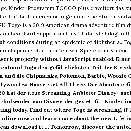
dige Kinder-Programm TOGGO plus erweitert das z
e dort laufenden Sendungen um eine Stunde zeitve
EU! Togo is a 2019 American drama adventure film 
s on Leonhard Seppala and his titular sled dog in 
sh conditions during an epidemic of diphtheria.. T
 und spannenden Inhalten, wie Spiele oder Videos. I
 work properly without JavaScript enabled. Eine
ttenhund Togo den gefährlichsten Teil der Streck
vin und die Chipmunks, Pokemon, Barbie, Woozle 
llywood zu Hause. Get All Three. Der Abenteuerf
0 hat der neue Streaming-Anbieter Disney+ auch
schulsender von Disney, der gezielt für Kinder i
ing today. Find out where Togo is streaming, if 
 online now and learn more about the new Lifet
can download it … Tomorrow, discover the untold 