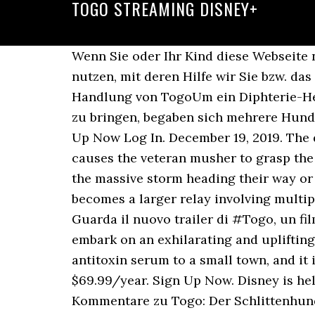
TOGO STREAMING DISNEY+
Wenn Sie oder Ihr Kind diese Webseite
nutzen, mit deren Hilfe wir Sie bzw. d
Handlung von TogoUm ein Diphterie-Hei
zu bringen, begaben sich mehrere Hunde
Up Now Log In. December 19, 2019. The de
causes the veteran musher to grasp the 
the massive storm heading their way or 
becomes a larger relay involving multipl
Guarda il nuovo trailer di #Togo, un fi
embark on an exhilarating and uplifting
antitoxin serum to a small town, and it 
$69.99/year. Sign Up Now. Disney is he
Kommentare zu Togo: Der Schlittenhund 