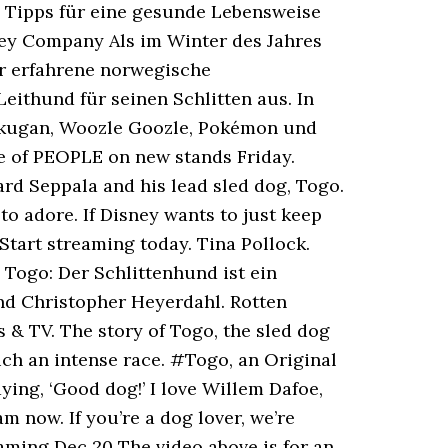
, Tipps für eine gesunde Lebensweise
ney Company Als im Winter des Jahres
er erfahrene norwegische
ithund für seinen Schlitten aus. In
akugan, Woozle Goozle, Pokémon und
ue of PEOPLE on new stands Friday.
ard Seppala and his lead sled dog, Togo.
to adore. If Disney wants to just keep
Start streaming today. Tina Pollock.
 Togo: Der Schlittenhund ist ein
nd Christopher Heyerdahl. Rotten
& TV. The story of Togo, the sled dog
ch an intense race. #Togo, an Original
ing, ‘Good dog!’ I love Willem Dafoe,
 now. If you’re a dog lover, we’re
aming Dec 20 The video above is for an