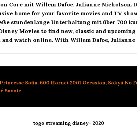
on Core mit Willem Dafoe, Julianne Nicholson. It
lusive home for your favorite movies and TV show
eße stundenlange Unterhaltung mit über 700 ku
Disney Movies to find new, classic and upcoming 
s and watch online. With Willem Dafoe, Julianne
Princesse Sofia
,
600 Hornet 2001 Occasion
,
Sōkyū No F
lé Savoie
,
togo streaming disney+ 2020