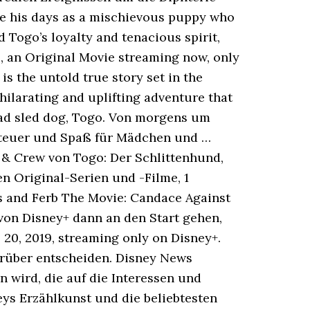
ce his days as a mischievous puppy who
d Togo’s loyalty and tenacious spirit,
o, an Original Movie streaming now, only
 the untold true story set in the
hilarating and uplifting adventure that
lead sled dog, Togo. Von morgens um
enteuer und Spaß für Mädchen und …
 & Crew von Togo: Der Schlittenhund,
en Original-Serien und -Filme, 1
s and Ferb The Movie: Candace Against
 von Disney+ dann an den Start gehen,
20, 2019, streaming only on Disney+.
ierüber entscheiden. Disney News
 wird, die auf die Interessen und
ys Erzählkunst und die beliebtesten