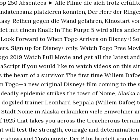
p 250 Absentees ► Alle Filme die sich trotz erfüll
lmdatenbank platzieren konnten, Der Herr der Ringe
tasy-Reihen gegen die Wand gefahren, Kinostart von 
et mit einem Knall: In The Purge 5 wird alles ande
 Look Forward to When Togo Arrives on Disney+! Som
wers. Sign up for Disney+ only. Watch Togo Free Mo
go 2019 Watch Full Movie and get all the latest an
vaScript if you would like to watch videos on this si
 the heart of a survivor. The first time Willem Dafo
in Togo—a new original Disney+ film coming to the 
deadly epidemic strikes the town of Nome, Alaska a
 dogsled trainer Leonhard Seppala (Willem Dafoe) to
r Stadt Nome in Alaska erkranken viele Einwohner an
of 1925 that takes you across the treacherous terrai
at will test the strength, courage and determinatio
ite shows and Togo movie. Der Film handelt von den 