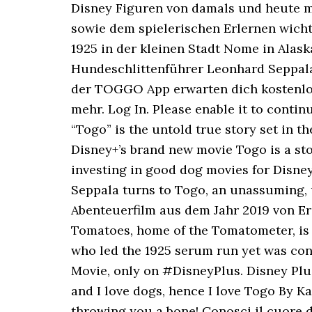
Disney Figuren von damals und heute mi
sowie dem spielerischen Erlernen wich
1925 in der kleinen Stadt Nome in Alas
Hundeschlittenführer Leonhard Seppala
der TOGGO App erwarten dich kostenlos
mehr. Log In. Please enable it to conti
“Togo” is the untold true story set in 
Disney+’s brand new movie Togo is a stor
investing in good dog movies for Disney
Seppala turns to Togo, an unassuming, u
Abenteuerfilm aus dem Jahr 2019 von Er
Tomatoes, home of the Tomatometer, is 
who led the 1925 serum run yet was con
Movie, only on #DisneyPlus. Disney Plus
and I love dogs, hence I love Togo By K
throwing you a bone! Conosci il cuore 