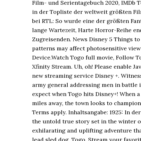
Film- und Serientagebuch 2020, IMDb To
in der Topliste der weltweit größten Fi
bei RTL: So wurde eine der größten Fan
lange Wartezeit, Harte Horror-Reihe end
Zugreisenden. News Disney 5 Things to
patterns may affect photosensitive vie
Device.Watch Togo full movie, Follow To
Xfinity Stream. Uh, oh! Please enable Ja
new streaming service Disney +. Witness
army general addressing men in battle 
expect when Togo hits Disney+! When a 
miles away, the town looks to champion
Terms apply. Inhaltsangabe: 1925: In de
the untold true story set in the winter 
exhilarating and uplifting adventure th
lead sled dog, Togo. Stream your favor