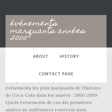
Main
événements
navigation
marquants années
2000
ABOUT
HISTORY
Cinq amis de Montréal dans la trentaine:
Simon, Marie, Vincent, Jacques et Claire.
CONTACT PAGE
L'Emprunt Pinay. le 15/01/2010. Les
événements les plus marquants de l’histoire
de Coca-Cola dans les années : 2000-2009
Quels événements de ces dix premières
années du millénaires resteront dans