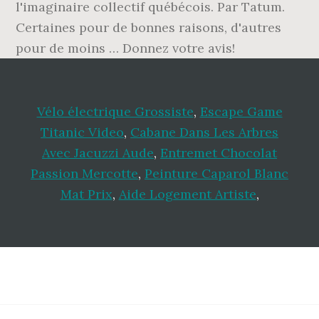
l'imaginaire collectif québécois. Par Tatum.
Certaines pour de bonnes raisons, d'autres
pour de moins … Donnez votre avis!
Vélo électrique Grossiste
,
Escape Game
Titanic Video
,
Cabane Dans Les Arbres
Avec Jacuzzi Aude
,
Entremet Chocolat
Passion Mercotte
,
Peinture Caparol Blanc
Mat Prix
,
Aide Logement Artiste
,
Footer