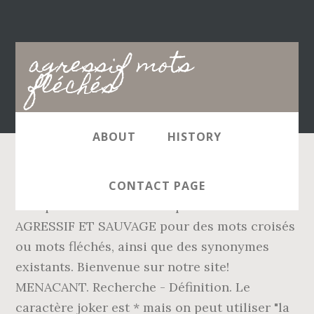
Main
agressif mots
navigation
fléchés
ABOUT
HISTORY
Tapez un point pour chaque lettre
CONTACT PAGE
manquante. Les solutions pour la définition
AGRESSIF ET SAUVAGE pour des mots croisés
ou mots fléchés, ainsi que des synonymes
existants. Bienvenue sur notre site!
MENACANT. Recherche - Définition. Le
caractère joker est * mais on peut utiliser "la