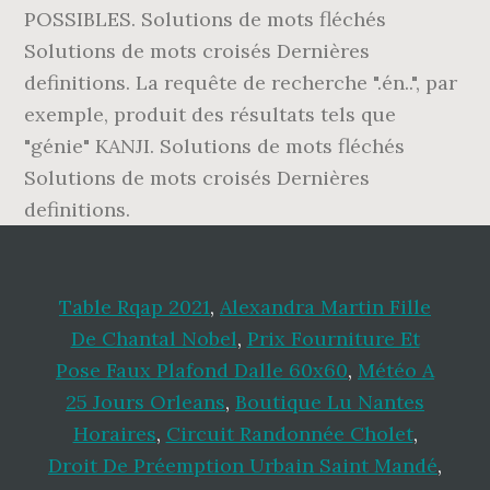
POSSIBLES. Solutions de mots fléchés
Solutions de mots croisés Dernières
definitions. La requête de recherche ".én..", par
exemple, produit des résultats tels que
"génie" KANJI. Solutions de mots fléchés
Solutions de mots croisés Dernières
definitions.
Table Rqap 2021
,
Alexandra Martin Fille
De Chantal Nobel
,
Prix Fourniture Et
Pose Faux Plafond Dalle 60x60
,
Météo A
25 Jours Orleans
,
Boutique Lu Nantes
Horaires
,
Circuit Randonnée Cholet
,
Droit De Préemption Urbain Saint Mandé
,