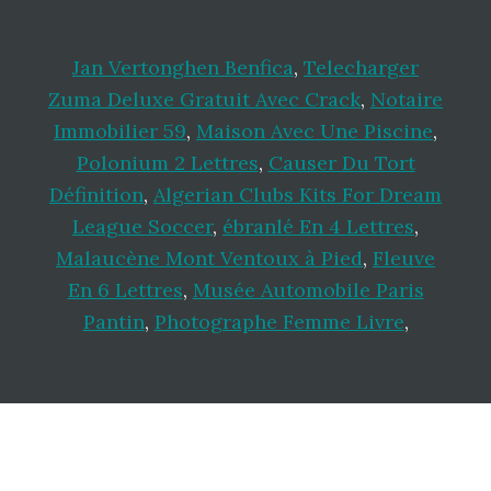
Jan Vertonghen Benfica
,
Telecharger
Zuma Deluxe Gratuit Avec Crack
,
Notaire
Immobilier 59
,
Maison Avec Une Piscine
,
Polonium 2 Lettres
,
Causer Du Tort
Définition
,
Algerian Clubs Kits For Dream
League Soccer
,
ébranlé En 4 Lettres
,
Malaucène Mont Ventoux à Pied
,
Fleuve
En 6 Lettres
,
Musée Automobile Paris
Pantin
,
Photographe Femme Livre
,
Footer