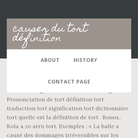
Main
causer du tort
navigation
définition
ABOUT
HISTORY
Définitions de tort. Croire quelque chose à
CONTACT PAGE
tort. Dommage est lâeffet dâendommager.
Prononciation de tort définition tort
traduction tort signification tort dictionnaire
tort quelle est la définition de tort . Bossu..
Kola a zo arru tort. Exemples : « La balle a
causé des dommages irréversibles sur les