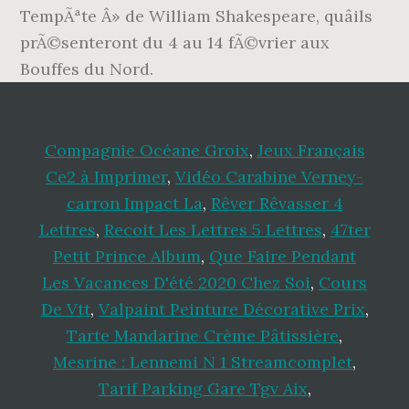
Compagnie Océane Groix
,
Jeux Français
Ce2 à Imprimer
,
Vidéo Carabine Verney-
carron Impact La
,
Rêver Rêvasser 4
Lettres
,
Recoit Les Lettres 5 Lettres
,
47ter
Petit Prince Album
,
Que Faire Pendant
Les Vacances D'été 2020 Chez Soi
,
Cours
De Vtt
,
Valpaint Peinture Décorative Prix
,
Tarte Mandarine Crème Pâtissière
,
Mesrine : Lennemi N 1 Streamcomplet
,
Tarif Parking Gare Tgv Aix
,