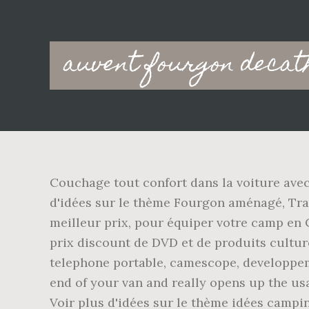
Main
auvent fourgon decat
navigation
Couchage tout confort dans la voiture avec 
d'idées sur le thème Fourgon aménagé, Tra
meilleur prix, pour équiper votre camp en 
prix discount de DVD et de produits culture
telephone portable, camescope, developpe
end of your van and really opens up the usa
Voir plus d'idées sur le thème idées camp