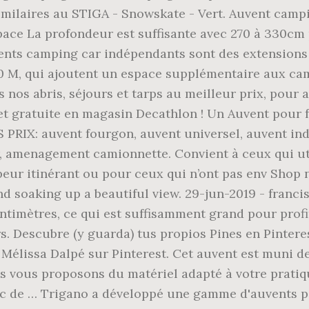
imilaires au STIGA - Snowskate - Vert. Auvent camp
ace La profondeur est suffisante avec 270 à 330cm
auvents camping car indépendants sont des extension
70 M, qui ajoutent un espace supplémentaire aux ca
s nos abris, séjours et tarps au meilleur prix, pou
 et gratuite en magasin Decathlon ! Un Auvent pour
S PRIX: auvent fourgon, auvent universel, auvent ind
amenagement camionnette. Convient à ceux qui uti
eur itinérant ou pour ceux qui n’ont pas env Shop no
nd soaking up a beautiful view. 29-jun-2019 - franci
timètres, ce qui est suffisamment grand pour profiter
. Descubre (y guarda) tus propios Pines en Pinteres
Mélissa Dalpé sur Pinterest. Cet auvent est muni d
us vous proposons du matériel adapté à votre pratiq
sac de … Trigano a développé une gamme d'auvents 