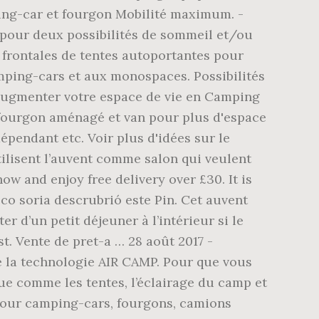
ing-car et fourgon Mobilité maximum. -
 pour deux possibilités de sommeil et/ou
s frontales de tentes autoportantes pour
mping-cars et aux monospaces. Possibilités
r augmenter votre espace de vie en Camping
 fourgon aménagé et van pour plus d'espace
épendant etc. Voir plus d'idées sur le
lisent l’auvent comme salon qui veulent
w and enjoy free delivery over £30. It is
sco soria descrubrió este Pin. Cet auvent
 d’un petit déjeuner à l’intérieur si le
t. Vente de pret-a … 28 août 2017 -
e la technologie AIR CAMP. Pour que vous
ue comme les tentes, l’éclairage du camp et
pour camping-cars, fourgons, camions