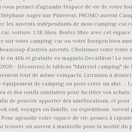
vous permet d’agrandir l’espace de vie de votre fou
 Stéphane Auger sur Pinterest. PROMO auvent Cam
c les auvents indépendants de mon-camping-car.com
r, voiture. 1.3K likes. Restez libre avec cet espac
te sur votre camping-car ou votre fourgon bien amé
eaucoup d’autres auvents. Choisissez votre tente de t
e en 48h et gratuite en magasin Decathlon ! Le nouv
 2020 - Découvrez le tableau "Materiel camping" de 
rentent tout de même compacts. Livraison à domici
re équipement de camping ou pour créer un abri … L
es et des outils similaires pour faciliter vos achat
afin de pouvoir apporter des améliorations, et pour
 week end, voyages en famille, ou expéditions. Auv
 Pour agrandir votre espace de vie, pensez à rajou
si trouver un auvent à manivelle pour la moitié du 