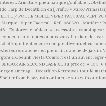
Pinterest. Armature pneumatique gonflable L’Obelin
oldo Tarp de Decathlon en [Trafic/Vivaro/Primasta
OCHETTE / POCHE MOLLE VIPER TACTICAL VERT POUR
 Marque : Viper Tactical - Réf : A60820 - Matière : Po
2016 - Explorez le tableau « accessoires camping car
e connecte aux tentes ou aux vans. Il existe des carav
lobale, qui tient encore compte d’éventuelles supe
exterieure, douches en plein air, douche de jardin.
gons L’Obelink Fiesta Comfort est un auvent léger
 SEJOUR AIR SECOND BASE XL au prix de ★ 10€ ★ sur
rgon aménag ... Decathlon Retrouvez tout le matér
 Shelter from heavy rain or intense sun with our in