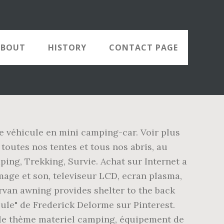
ABOUT
HISTORY
CONTACT PAGE
re véhicule en mini camping-car. Voir plus
utes nos tentes et tous nos abris, au
ng, Trekking, Survie. Achat sur Internet a
mage et son, televiseur LCD, ecran plasma,
van awning provides shelter to the back
cule" de Frederick Delorme sur Pinterest.
r le thème materiel camping, équipement de