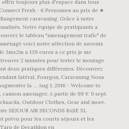
ffrir toujours plus d'espace dans tous
 Connect Fresh - 6 Personnes au prix de ★
, Rangement caravaning. Grâce à notre
nnalisés. Notre équipe de pratiquants a
couvrez le tableau "amenagement trafic" de
 aménagé voici notre sélection de auvents
 de 3mx2m a 139 euros a ce prix je me
u trouver 2 minutes pour tester le montage
nt deux pratiques différentes. Découvrez
ndant latéral, Fourgon, Caravaning Nous
ugmenter la … Aug 1, 2016 - Welcome to
 camion amenager. A partir de 99 € 9 sept.
Rucksacks, Outdoor Clothes, Gear and more.
 tente SEJOUR AIR SECONDS BASE XL
t prévu pour les courts séjours et les
o Tarp de Decathlon en