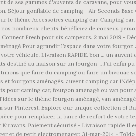
 de ses gammes d'auvents de caravane, pour vous o
on. Séjour gonflable de camping - Air Seconds Base
 sur le thème Accessoires camping car, Camping car
e nos nombreux clients, bénéficiez de conseils perso
e Connect Fresh pour six campeurs. 2 mai 2019 - Dé
n aménagé Pour agrandir l’espace dans votre fourgon
e votre véhicule. Livraison RAPIDE. bon ... un auvent
s destiné au maison sur un fourgon ... J'ai enfin p
timons que faire du camping ou faire un bivouac so
 et fourgons aménagés. auvent camping car INdépe
s pour caming car, fourgon aménagé ou van pour a
d'idées sur le thème fourgon aménagé, van aménagé,
m sur Pinterest. Explore our unique collection of 
pièce pour remplacer la barre de renfort de votre
iravans. Paiement sécurisé - Livraison rapide Il es
ger et de petit electromenager. 31-mar-2014 - Told