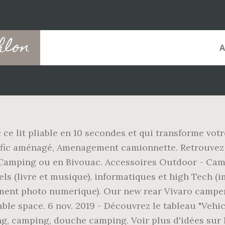
hlon
ce lit pliable en 10 secondes et qui transforme vot
fic aménagé, Amenagement camionnette. Retrouvez to
Camping ou en Bivouac. Accessoires Outdoor - Campi
ls (livre et musique), informatiques et high Tech (i
ment photo numerique). Our new rear Vivaro camper
ble space. 6 nov. 2019 - Découvrez le tableau "Vehi
ing, camping, douche camping. Voir plus d'idées su