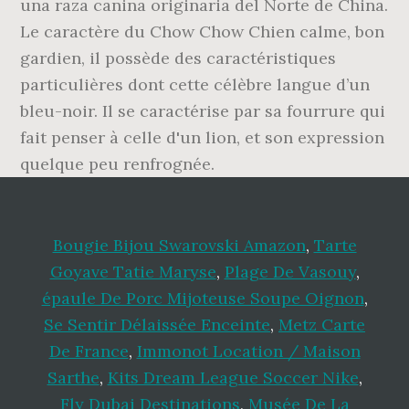
una raza canina originaria del Norte de China.
Le caractère du Chow Chow Chien calme, bon
gardien, il possède des caractéristiques
particulières dont cette célèbre langue d’un
bleu-noir. Il se caractérise par sa fourrure qui
fait penser à celle d'un lion, et son expression
quelque peu renfrognée.
Bougie Bijou Swarovski Amazon
,
Tarte
Goyave Tatie Maryse
,
Plage De Vasouy
,
épaule De Porc Mijoteuse Soupe Oignon
,
Se Sentir Délaissée Enceinte
,
Metz Carte
De France
,
Immonot Location / Maison
Sarthe
,
Kits Dream League Soccer Nike
,
Fly Dubai Destinations
,
Musée De La