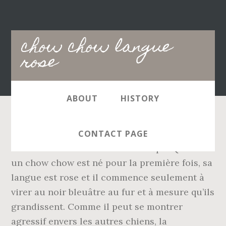
Main
chow chow langue
navigation
rose
ABOUT
HISTORY
In this recipe post, I am sharing the Easy
CONTACT PAGE
Chinese Chicken Chow Mein recipe. Quand
un chow chow est né pour la première fois, sa
langue est rose et il commence seulement à
virer au noir bleuâtre au fur et à mesure qu’ils
grandissent. Comme il peut se montrer
agressif envers les autres chiens, la