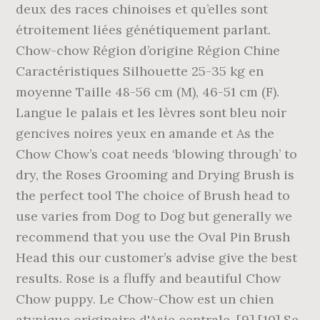
deux des races chinoises et qu’elles sont
étroitement liées génétiquement parlant.
Chow-chow Région d’origine Région Chine
Caractéristiques Silhouette 25-35 kg en
moyenne Taille 48-56 cm (M), 46-51 cm (F).
Langue le palais et les lèvres sont bleu noir
gencives noires yeux en amande et As the
Chow Chow’s coat needs ‘blowing through’ to
dry, the Roses Grooming and Drying Brush is
the perfect tool The choice of Brush head to
use varies from Dog to Dog but generally we
recommend that you use the Oval Pin Brush
Head this our customer’s advise give the best
results. Rose is a fluffy and beautiful Chow
Chow puppy. Le Chow-Chow est un chien
atypique originaire d'Asie centrale. [9] [10] Se