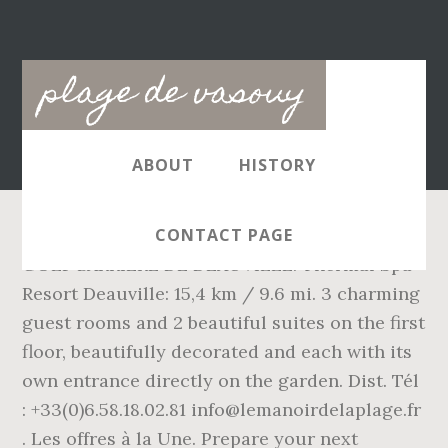
Main
plage de vasouy
navigation
ABOUT
HISTORY
CONTACT PAGE
GOLF BARRIÈRE DE DEAUVILLE. Thermal Spa
Resort Deauville: 15,4 km / 9.6 mi. 3 charming
guest rooms and 2 beautiful suites on the first
floor, beautifully decorated and each with its
own entrance directly on the garden. Dist. Tél
: +33(0)6.58.18.02.81 info@lemanoirdelaplage.fr
. Les offres à la Une. Prepare your next