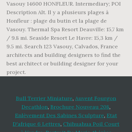
Vasouy 14600 HONFLEUR. Intermediary; POI
Description Alt. Il y a plusieurs plages à
Honfleur : plage du butin et la plage de
Vasouy. Thermal Spa Resort Deauville: 15,7 km
/ 9.8 mi. Seaside Resort Le Havre: 15,3 km /
9.5 mi. Search 123 Vasouy, Calvados, France
architects and building designers to find the
best architect or building designer for your
project.
Bull Terrier Miniature
,
Auvent Fourgon
Decathlon
,
Brochure Nouveau 208
,
Enlèvement Des Sabines Sculpture
,
Etat
D'afrique 6 Lettres
,
Chihuahua Poil Court