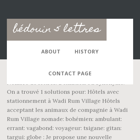
Main
bédouin 5 lettres
navigation
ABOUT
HISTORY
CONTACT PAGE
Nombre de lettres. Définition ou synonyme.
On a trouvé 1 solutions pour: Hôtels avec
stationnement à Wadi Rum Village Hôtels
acceptant les animaux de compagnie à Wadi
Rum Village nomade: bohémien: ambulant:
errant: vagabond: voyageur: tsigane: gitan:
targui: globe : Je propose une nouvelle