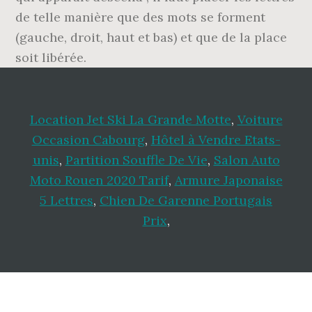
de telle manière que des mots se forment
(gauche, droit, haut et bas) et que de la place
soit libérée.
Location Jet Ski La Grande Motte
,
Voiture
Occasion Cabourg
,
Hôtel à Vendre Etats-
unis
,
Partition Souffle De Vie
,
Salon Auto
Moto Rouen 2020 Tarif
,
Armure Japonaise
5 Lettres
,
Chien De Garenne Portugais
Prix
,
Footer