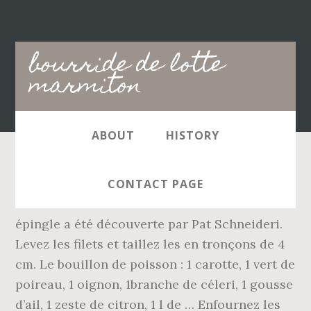
Main
bourride de lotte
navigation
marmiton
ABOUT
HISTORY
4 oct. 2020 - Découvrez le tableau "Bourride
CONTACT PAGE
de lotte" de Sandonato. 11 nov. 2017 - Cette
épingle a été découverte par Pat Schneideri.
Levez les filets et taillez les en tronçons de 4
cm. Le bouillon de poisson : 1 carotte, 1 vert de
poireau, 1 oignon, 1branche de céleri, 1 gousse
d’ail, 1 zeste de citron, 1 l de … Enfournez les