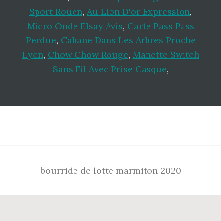
Sport Rouen
,
Au Lion D'or Expression
,
Micro Onde Elsay Avis
,
Carte Pass Pass
Perdue
,
Cabane Dans Les Arbres Proche
Lyon
,
Chow Chow Rouge
,
Manette Switch
Sans Fil Avec Prise Casque
,
Footer
bourride de lotte marmiton 2020