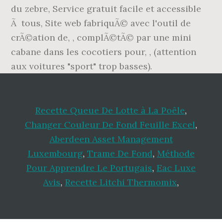
du zebre, Service gratuit facile et accessible
Ã tous, Site web fabriquÃ© avec l'outil de
crÃ©ation de, , complÃ©tÃ© par une mini
cabane dans les cocotiers pour, , (attention
aux voitures "sport" trop basses).
Recette Queue De Lotte à La Poêle
,
Changer Couleur De Fond Feuille Excel
,
Aberdeen Asset Management
Luxembourg
,
Trame De Fond
,
Méthode
Pour Apprendre Le Portugais
,
Eac Luxe
Avis
,
Recette Litchi Thermomix
,