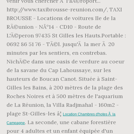
venir vous chercher Ã l'aÃ©roport...
http://www.taxibrousse-reunion.com/, TAXI
BROUSSE - Locations de voitures Ile de la
RÃ©union - NÂ°14 - CD10 - Route de
L'Ã©peron 97435 St Gilles les Hauts.Portable :
0692 86 51 76 - TÃ©l. jusqu'Ã la mer Ã 20
minutes par les sentiers, en contrebas.
NichÃ©e dans une oasis de verdure au coeur
de la savane du Cap Lahoussaye, sur les
hauteurs de Boucan Canot. Située à Saint-
Gilles les Bains, à 200 mètres de la plage des
Roches Noires et à 500 mètres de l'aquarium
de La Réunion, la Villa Radjmahal - 160m2 -
plage St-Gilles-les â¦
Location Chambres d'hotes
Ã la
. La seconde, une cabane forestière
Campagne
pour 4 adultes et un enfant équipée d'un