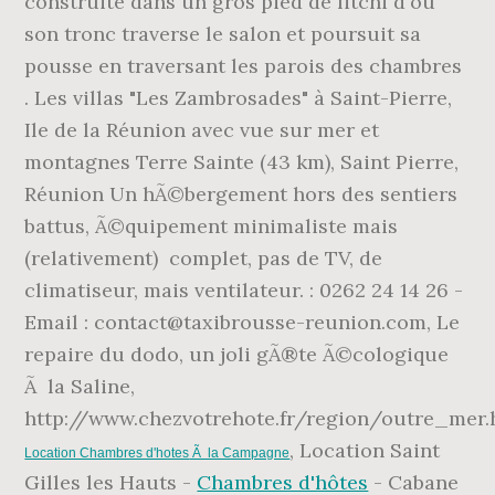
construite dans un gros pied de litchi d'ou
son tronc traverse le salon et poursuit sa
pousse en traversant les parois des chambres
. Les villas "Les Zambrosades" à Saint-Pierre,
Ile de la Réunion avec vue sur mer et
montagnes Terre Sainte (43 km), Saint Pierre,
Réunion Un hÃ©bergement hors des sentiers
battus, Ã©quipement minimaliste mais
(relativement) complet, pas de TV, de
climatiseur, mais ventilateur. : 0262 24 14 26 -
Email : contact@taxibrousse-reunion.com, Le
repaire du dodo, un joli gÃ®te Ã©cologique
Ã la Saline,
http://www.chezvotrehote.fr/region/outre_mer.
, Location Saint
Location Chambres d'hotes
Ã la Campagne
Gilles les Hauts -
Chambres d'hôtes
- Cabane