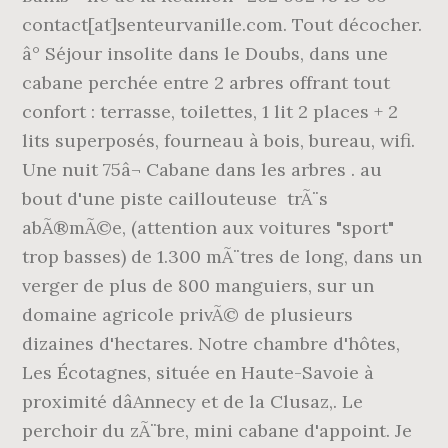
contact[at]senteurvanille.com. Tout décocher.
â° Séjour insolite dans le Doubs, dans une
cabane perchée entre 2 arbres offrant tout
confort : terrasse, toilettes, 1 lit 2 places + 2
lits superposés, fourneau à bois, bureau, wifi.
Une nuit 75â¬ Cabane dans les arbres . au
bout d'une piste caillouteuse trÃ¨s
abÃ®mÃ©e, (attention aux voitures "sport"
trop basses) de 1.300 mÃ¨tres de long, dans un
verger de plus de 800 manguiers, sur un
domaine agricole privÃ© de plusieurs
dizaines d'hectares. Notre chambre d'hôtes,
Les Écotagnes, située en Haute-Savoie à
proximité dâAnnecy et de la Clusaz,. Le
perchoir du zÃ¨bre, mini cabane d'appoint. Je