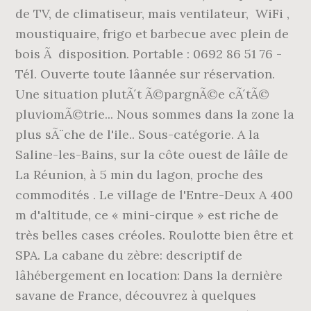
de TV, de climatiseur, mais ventilateur, WiFi ,
moustiquaire, frigo et barbecue avec plein de
bois Ã disposition. Portable : 0692 86 51 76 -
Tél. Ouverte toute lâannée sur réservation.
Une situation plutÃ´t Ã©pargnÃ©e cÃ´tÃ©
pluviomÃ©trie... Nous sommes dans la zone la
plus sÃ¨che de l'ile.. Sous-catégorie. A la
Saline-les-Bains, sur la côte ouest de lâîle de
La Réunion, à 5 min du lagon, proche des
commodités . Le village de l'Entre-Deux A 400
m d'altitude, ce « mini-cirque » est riche de
très belles cases créoles. Roulotte bien être et
SPA. La cabane du zèbre: descriptif de
lâhébergement en location: Dans la dernière
savane de France, découvrez à quelques