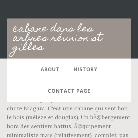
Main
cabane dans les
navigation
arbres réunion st
gilles
ABOUT
HISTORY
Réservez un week-end atypique ou partez en
vacances dans un hébergement insolite que
CONTACT PAGE
vous nâêtes pas prêt dâoublier ! Vue sur la
chute Niagara. C'est une cabane qui sent bon
le bois (mélèze et douglas). Un hÃ©bergement
hors des sentiers battus, Ã©quipement
minimaliste mais (relativement) complet, pas