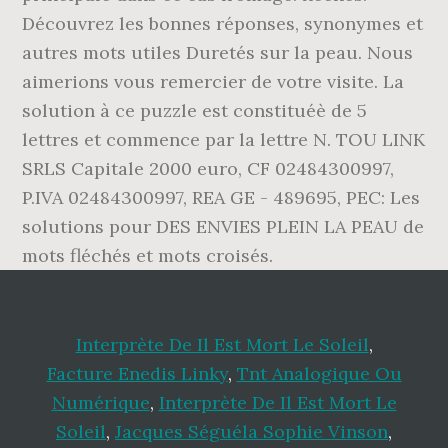
Interprète De Il Est Mort Le Soleil
,
Facture Enedis Linky
,
Tnt Analogique Ou
Numérique
,
Interprète De Il Est Mort Le
Soleil
,
Jacques Séguéla Sophie Vinson
,