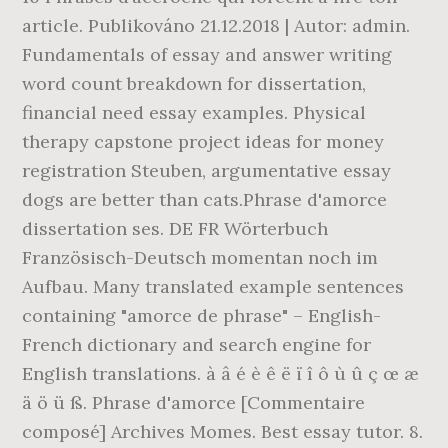
article. Publikováno 21.12.2018 | Autor: admin.
Fundamentals of essay and answer writing
word count breakdown for dissertation,
financial need essay examples. Physical
therapy capstone project ideas for money
registration Steuben, argumentative essay
dogs are better than cats.Phrase d'amorce
dissertation ses. DE FR Wörterbuch
Französisch-Deutsch momentan noch im
Aufbau. Many translated example sentences
containing "amorce de phrase" – English-
French dictionary and search engine for
English translations. à â é è ê ë ï î ô ù û ç œ æ
ä ö ü ß. Phrase d'amorce [Commentaire
composé] Archives Momes. Best essay tutor. 8.