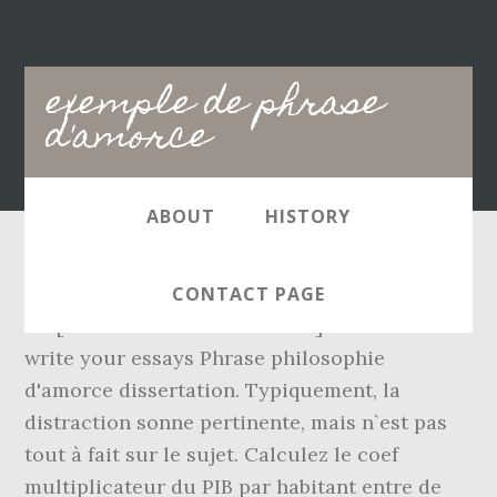
Main
exemple de phrase
navigation
d'amorce
ABOUT
HISTORY
Présentation du sujet [mettre la citation ] a
CONTACT PAGE
dit [mettre le nom de l'auteur ] . Websites that
write your essays Phrase philosophie
d'amorce dissertation. Typiquement, la
distraction sonne pertinente, mais n`est pas
tout à fait sur le sujet. Calculez le coef
multiplicateur du PIB par habitant entre de