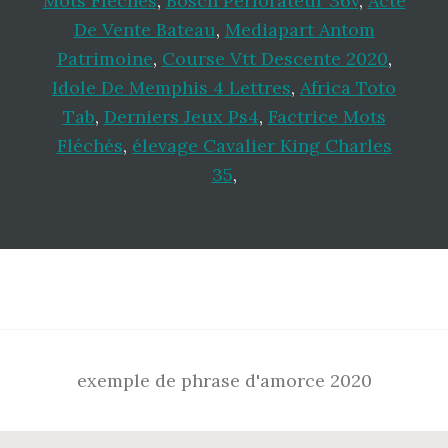
Mots Fléchés
,
Bosch Perforateur 36v
,
Acte
De Vente Bateau
,
Mediapart Antom
Patrimoine
,
Course Vtt Descente 2020
,
Idole De Memphis 4 Lettres
,
Africa Toto
Tab
,
Derniers Jeux Ps4
,
Factrice Mots
Fléchés
,
élevage Cavalier King Charles
35
,
Footer
exemple de phrase d'amorce 2020