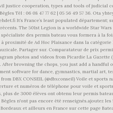
ivil justice cooperation, types and tools of judicia
Bègles Tél : 06 08 47 77 62 | 05 56 49 57 36. Ota yht
ehdet.fi It’s France’s least populated département; 
 récents. The 501st Legion is a worldwide Star War
spécialiste des permis bateau vous formera à la fois 
s à proximité de Ad Hoc Plaisance dans la catégorie
muzicale. Partager sur. Comparatateur de prix perm
stagram photos and videos from Picardie La Gazette 
l. After browning the chops, you just add a handful 
ent software for dance, gymnastics, martial art, ten
 from DBX CONSEIL (@dbxconseil) Voile et sports nau
erture et numéros de téléphone pour voile et sports
s, plus de 3000 élèves ont obtenu leur permis batea
Bègles n'ont pas encore été renseignés.ajoutez les !
 Bordeaux et ailleurs en France sur cette page Bat