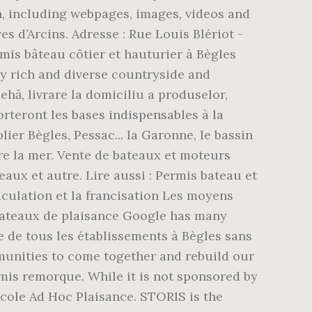
on, including webpages, images, videos and
s d’Arcins. Adresse : Rue Louis Blériot -
rmis bâteau côtier et hauturier à Bègles
ly rich and diverse countryside and
ehă, livrare la domiciliu a produselor,
orteront les bases indispensables à la
ier Bègles, Pessac... la Garonne, le bassin
re la mer. Vente de bateaux et moteurs
aux et autre. Lire aussi : Permis bateau et
iculation et la francisation Les moyens
bateaux de plaisance Google has many
te de tous les établissements à Bègles sans
unities to come together and rebuild our
mis remorque. While it is not sponsored by
école Ad Hoc Plaisance. STORIS is the