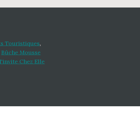
s Touristiques
,
,
Bûche Mousse
M'invite Chez Elle