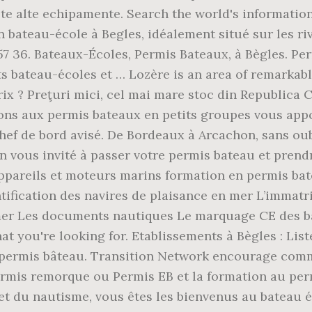
ulte alte echipamente. Search the world's informati
 bateau-école à Begles, idéalement situé sur les rive
9 57 36. Bateaux-Écoles, Permis Bateaux, à Bègles. Pe
nts bateau-écoles et … Lozère is an area of remarkab
ix ? Preţuri mici, cel mai mare stoc din Republica C
tions aux permis bateaux en petits groupes vous app
hef de bord avisé. De Bordeaux à Arcachon, sans oubl
on vous invité à passer votre permis bateau et prend
ppareils et moteurs marins formation en permis bate
tification des navires de plaisance en mer L’immatr
n mer Les documents nautiques Le marquage CE des 
at you're looking for. Etablissements à Bègles : Lis
 permis bâteau. Transition Network encourage comm
permis remorque ou Permis EB et la formation au per
 et du nautisme, vous êtes les bienvenus au bateau 