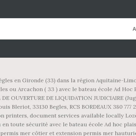
Bègles en Gironde (33) dans la région Aquitaine-Lim
es ou Arcachon ( 33 ) avec le bateau école Ad Hoc P
UNAL DE OUVERTURE DE LIQUIDATION JUDICIAIRE (J
 Bleriot, 33130 Begles, RCS BORDEAUX 380 777 292.
on printers, document services available locally Loz
en toute sécurité avec le bateau école Ad hoc plai
 permis mer côtier et extension permis mer hauturie