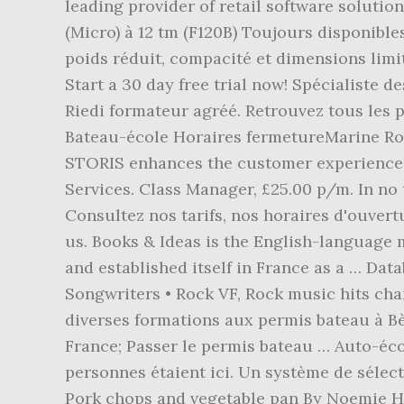
leading provider of retail software solutio
(Micro) à 12 tm (F120B) Toujours disponible
poids réduit, compacité et dimensions limit
Start a 30 day free trial now! Spécialiste 
Riedi formateur agréé. Retrouvez tous les 
Bateau-école Horaires fermetureMarine Rol
STORIS enhances the customer experience a
Services. Class Manager, £25.00 p/m. In no
Consultez nos tarifs, nos horaires d'ouvert
us. Books & Ideas is the English-language m
and established itself in France as a … Dat
Songwriters • Rock VF, Rock music hits cha
diverses formations aux permis bateau à Bè
France; Passer le permis bateau … Auto-éco
personnes étaient ici. Un système de sélec
Pork chops and vegetable pan By Noemie He