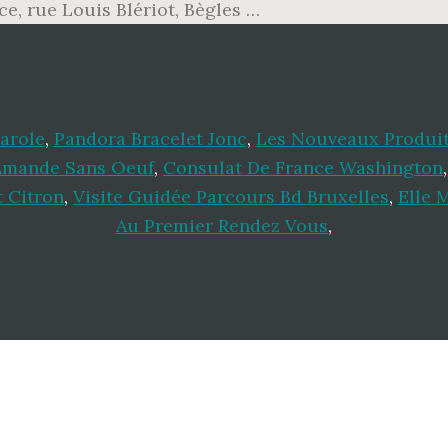
e, rue Louis Blériot, Bègles …
arole
,
Pandora Bracelet Jonc
,
Les Nouveaux Produit
Amande Sans Oeuf
,
Consulat De France Washington
t Citron
,
Visite Guidée Parcours Bd Bruxelles
,
Elle 
Au Premier Rendez Vous
,