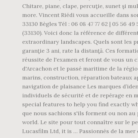
Chitare, piane, clape, percuţie, sunet şi m
more. Vincent Riédi vous accueille dans son
33130 Bègles Tél : 06 08 47 77 62 | 05 56 4
(33130). Voici donc la référence de différe
extraordinary landscapes. Quels sont les pr
garanţie 3 ani, rate la distanţă. Ces forma
réussite de l'examen et feront de vous un c
d'Arcachon et le passé maritime de la régi
marins, construction, réparation bateaux a
navigation de plaisance Les marques d’iden
individuels de sécurité et de repérage e
special features to help you find exactly wh
que nous sachions s'ils forment ou non au
world. Le site pour tout connaître sur le 
Lucasfilm Ltd, it is … Passionnés de la mer