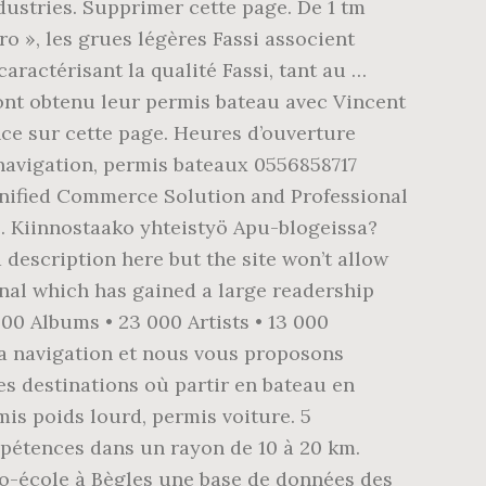
dustries. Supprimer cette page. De 1 tm
o », les grues légères Fassi associent
aractérisant la qualité Fassi, tant au …
s ont obtenu leur permis bateau avec Vincent
nce sur cette page. Heures d’ouverture
navigation, permis bateaux 0556858717
Unified Commerce Solution and Professional
e. Kiinnostaako yhteistyö Apu-blogeissa?
 description here but the site won’t allow
rnal which has gained a large readership
00 Albums • 23 000 Artists • 13 000
la navigation et nous vous proposons
s destinations où partir en bateau en
is poids lourd, permis voiture. 5
mpétences dans un rayon de 10 à 20 km.
to-école à Bègles une base de données des