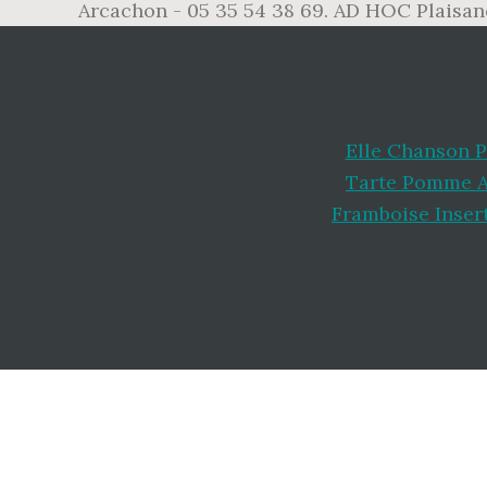
Arcachon - 05 35 54 38 69. AD HOC Plaisanc
Elle Chanson P
Tarte Pomme 
Framboise Inser
Footer