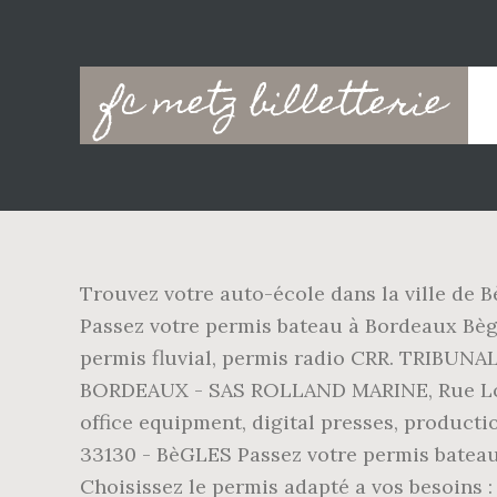
Main
fc metz billetterie
navigation
Trouvez votre auto-école dans la ville de 
Passez votre permis bateau à Bordeaux Bègl
permis fluvial, permis radio CRR. TRIB
BORDEAUX - SAS ROLLAND MARINE, Rue Louis
office equipment, digital presses, producti
33130 - BèGLES Passez votre permis bateau 
Choisissez le permis adapté a vos besoins :