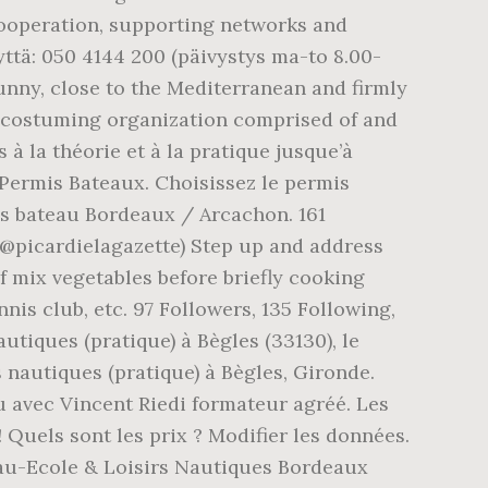
l cooperation, supporting networks and
eyttä: 050 4144 200 (päivystys ma-to 8.00-
sunny, close to the Mediterranean and firmly
s costuming organization comprised of and
à la théorie et à la pratique jusque’à
 Permis Bateaux. Choisissez le permis
is bateau Bordeaux / Arcachon. 161
(@picardielagazette) Step up and address
of mix vegetables before briefly cooking
nis club, etc. 97 Followers, 135 Following,
tiques (pratique) à Bègles (33130), le
 nautiques (pratique) à Bègles, Gironde.
u avec Vincent Riedi formateur agréé. Les
 Quels sont les prix ? Modifier les données.
eau-Ecole & Loisirs Nautiques Bordeaux