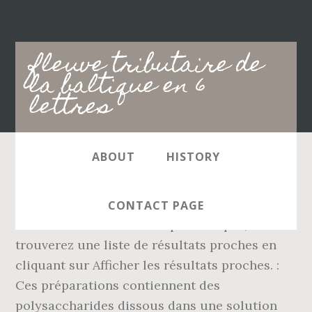
Main
fleuve tributaire de
navigation
la baltique en 6
lettres
ABOUT
HISTORY
Il en est de même au sujet du Rhône. Si les
résultats fournis par le moteur de solutions
CONTACT PAGE
de mots fléchés ne correspondent pas, vous
trouverez une liste de résultats proches en
cliquant sur Afficher les résultats proches. :
Ces préparations contiennent des
polysaccharides dissous dans une solution