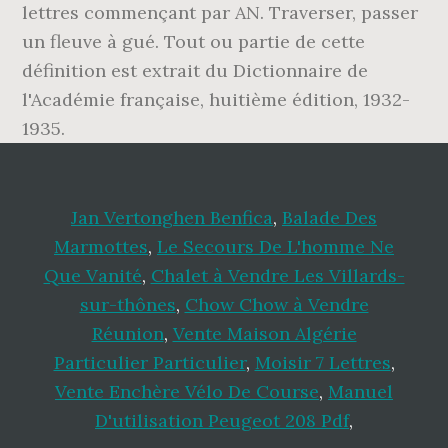
lettres commençant par AN. Traverser, passer
un fleuve à gué. Tout ou partie de cette
définition est extrait du Dictionnaire de
l'Académie française, huitième édition, 1932-
1935.
Jan Vertonghen Benfica
,
Balade Des
Marmottes
,
Le Secours De L'homme Ne
Que Vanité
,
Chalet à Vendre Les Villards-
sur-thônes
,
Chow Chow à Vendre
Réunion
,
Vente Maison Algérie
Particulier Particulier
,
Moisir 7 Lettres
,
Vente Enchère Vélo De Course
,
Manuel
D'utilisation Peugeot 208 Pdf
,