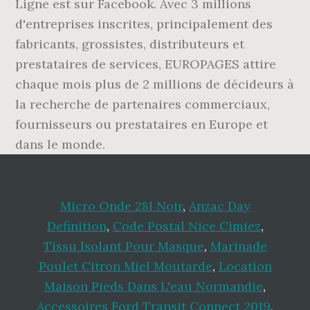
Ligne est sur Facebook. Avec 3 millions
d'entreprises inscrites, principalement des
fabricants, grossistes, distributeurs et
prestataires de services, EUROPAGES attire
chaque mois plus de 2 millions de décideurs à
la recherche de partenaires commerciaux,
fournisseurs ou prestataires en Europe et
dans le monde.
Micro Onde 28l Noir
,
Anzac Day
Definition
,
Code Postal Nice Cimiez
,
Tissu Isolant Pour Masque
,
Marinade
Poulet Citron Miel Moutarde
,
Location
Maison Pieds Dans L'eau Normandie
,
Accessoires Ford Transit Connect 2019
,