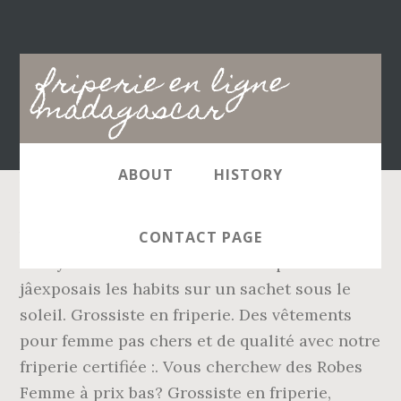
Main
friperie en ligne
navigation
madagascar
ABOUT
HISTORY
Vente balle friperie en détail ou en gros lieu
CONTACT PAGE
Isotry Antananarivo. Câest ainsi que
jâexposais les habits sur un sachet sous le
soleil. Grossiste en friperie. Des vêtements
pour femme pas chers et de qualité avec notre
friperie certifiée :. Vous cherchew des Robes
Femme à prix bas? Grossiste en friperie,