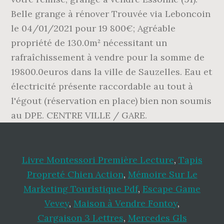
Livre Montessori Première Lecture
,
Tapis
Propreté Chien Action
,
Mémoire Sur Le
Marketing Touristique Pdf
,
Escape Game
Vevey
,
Maison à Vendre Fontoy
,
Cargaison 3 Lettres
,
Mercedes Gls