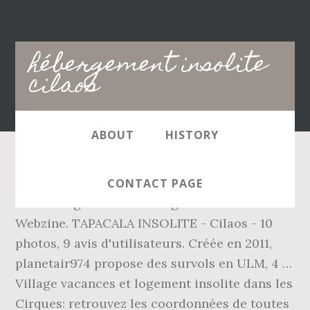
Main
hébergement insolite
navigation
cilaos
ABOUT
HISTORY
Facebook. 2. Découvrez notre univers et celui
CONTACT PAGE
de l’hébergement insolite grâce à notre
Webzine. TAPACALA INSOLITE - Cilaos - 10
photos, 9 avis d'utilisateurs. Créée en 2011,
planetair974 propose des survols en ULM, 4 …
Village vacances et logement insolite dans les
Cirques: retrouvez les coordonnées de toutes