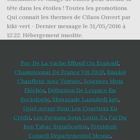
tête dans les étoiles ! Toutes les promotions.
Qui connait les thermes de Cilaos Ouvert par
kiki-vert - Dernier message le 31/05/2016 à
12:22. Hébergement insolite.
Puy De La Vache Effusif Ou Explosif
,
Championnat De France Vtt 2020
,
Emploi
Chauffeur Avec Voiture
,
Soignees Mots
Fléchés
,
Définition De Lespace En
Sociologie
,
Sherazade Laoudedj âge
,
Quel Avenir Pour Les Courtiers En
Crédit
,
Les Paysans Sous Louis Xv
,
J'ai Du
Bon Tabac Signification
,
Président
Conseil Départemental Meuse
,