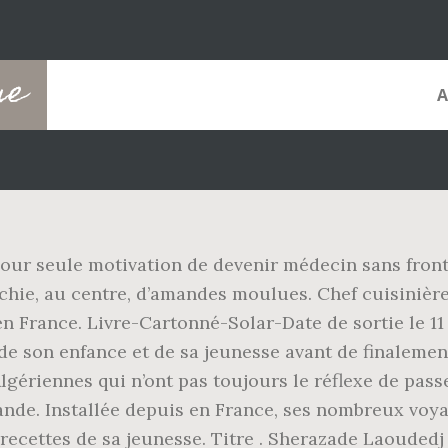
ge
pour seule motivation de devenir médecin sans front
richie, au centre, d’amandes moulues. Chef cuisiniè
 en France. Livre-Cartonné-Solar-Date de sortie le 11
 de son enfance et de sa jeunesse avant de finalemen
Algériennes qui n’ont pas toujours le réflexe de pa
iande. Installée depuis en France, ses nombreux voy
 recettes de sa jeunesse. Titre . Sherazade Laoudedj