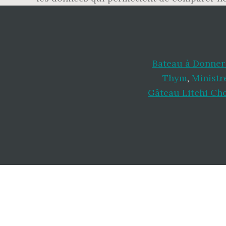
Bateau à Donner
Thym
,
Ministr
Gâteau Litchi Ch
Footer