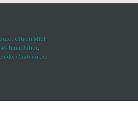
oulet Citron Miel
 45 Immobilier
,
azade
,
Château Du