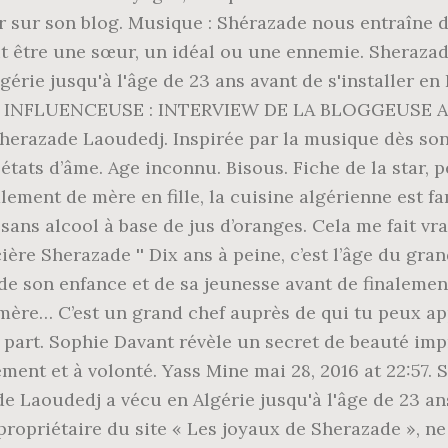
er sur son blog. Musique : Shérazade nous entraîne d
 être une sœur, un idéal ou une ennemie. Sherazade
érie jusqu'à l'âge de 23 ans avant de s'installer e
NE INFLUENCEUSE : INTERVIEW DE LA BLOGGEUSE A
. Sherazade Laoudedj. Inspirée par la musique dès s
 états d’âme. Age inconnu. Bisous. Fiche de la star,
lement de mère en fille, la cuisine algérienne est fa
 sans alcool à base de jus d’oranges. Cela me fait vr
ière Sherazade '' Dix ans à peine, c’est l’âge du gran
 de son enfance et de sa jeunesse avant de finalemen
 mère… C’est un grand chef auprès de qui tu peux ap
 part. Sophie Davant révèle un secret de beauté im
ment et à volonté. Yass Mine mai 28, 2016 at 22:57. 
de Laoudedj a vécu en Algérie jusqu'à l'âge de 23 ans
opriétaire du site « Les joyaux de Sherazade », ne 