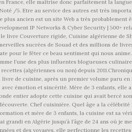
r en France, elle maîtrise donc parfaitement la langu
 Noté /5. Etre au service des autres est très import
e plus ancien est un site Web a très probablement êtr
lopment IP Networks & Cyber Security | 500+ relatio
z le livre Couverture rigide, Cuisine algérienne de 
erveilles sucrées de Souad et des millions de livres
date pour le fêter ce beau sentiment qui nous anime.
mme l’une des plus influentes blogueuses culinaires
recettes (algériennes ou non) depuis 2011.Chroniqu
 livre de cuisine, après un premier volume paru en 
 avec émotion et sincérité. Mère de 3 enfants, elle 
 monde entier adopte cette cuisine qui avait bercé so
écouverte. Chef cuisinière. Quel âge a la célébrité
ormation et mère de 3 enfants, la cuisine est sa vér
ai grandi en Algérie jusqu’à l’âge de 24 ans où je me
années et des voyages, elle perfectionne les recette