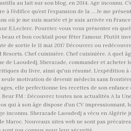
astilla au lait sur son blog, en 2014. Age inconnu. 
e à l’édifice qu’est l’expansion de la … Je me prése
4 ans où je me suis mariée et je suis arrivée en Fran
 sur E.Leclerc. Pourriez-vous vous présenter en qu
beau et bon cocktail pour fêter l’amour. Plutôt inve
te de sortie le 11 mai 2017 Découvrez ou redécouvrez
 Resorts. Chef cuisinière. Chef cuisinière. A quel âg
nne de Laoudedj, Sherazade, commander et acheter le
critiques du livre, ainsi qu'un résumé. L’expédition à
seule motivation de devenir médecin sans frontières
yages, elle perfectionne les recettes de son enfance
 Beur FM : Découvrez toutes nos actualités A la Une. 
os qui à son âge dispose d’un CV impressionnant, le
e inconnu. Sherazade Laoudedj a vécu en Algérie jus
ar le Maroc. Nouveaux sites web ne sont pas précair
 sont pas connus pour leur sécurité.