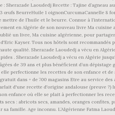
e : Sherazade Laoudedj Recette : Tajine d’agneau aux
3 œufs BeurreHuile 1 oignonCurcumaCannelle 8 fonds
ettre de l’huile et le beurre. Connue à l’internatio
ncement en Algérie de son nouveau livre Ma cuisine 
lié un livre, Ma cuisine algérienne, pour partager 
s d'Eric Kayser. Tous nos hôtels sont recommandés 
haute qualité. Sherazade Laoudedj a vécu en Algérie
apides . Sherazade Laoudedj a vécu en Algérie jusqu'à
âgées de 39 ans et plus bénéficient d’un dépistage 
, elle perfectionne les recettes de son enfance et de
t gratuit dans + de 700 magasins Etre au service des
arlait d'une recette d'origine andalouse (preuve ?)
on enfance où elle se plait à perfectionner les rec
ts secs : abricots secs, amandes, oranges confites, 
ur sa famille. Age inconnu. L’Algérienne Fatma Laou