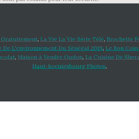
 Gratuitement
,
La Vie La Vie Série Télé
,
Brochette P
e De L'environnement Du Sénégal 2019
,
Le Bon Coin
ocolat
,
Maison à Vendre Oudon
,
La Cuisine De Sher
Haut-koenigsbourg Photos
,