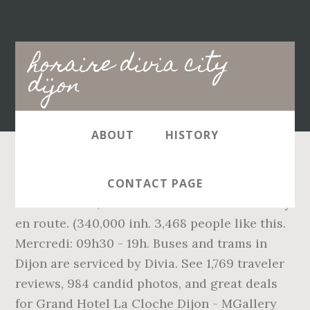
Main
horaire divia city
navigation
dijon
ABOUT
HISTORY
3,584 people follow this . Read more. Save.
CONTACT PAGE
Save. Sit back, unwind and take in the scenery
en route. (340,000 inh. 3,468 people like this.
Mercredi: 09h30 - 19h. Buses and trams in
Dijon are serviced by Divia. See 1,769 traveler
reviews, 984 candid photos, and great deals
for Grand Hotel La Cloche Dijon - MGallery