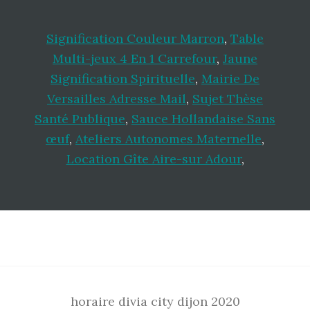
Signification Couleur Marron
,
Table
Multi-jeux 4 En 1 Carrefour
,
Jaune
Signification Spirituelle
,
Mairie De
Versailles Adresse Mail
,
Sujet Thèse
Santé Publique
,
Sauce Hollandaise Sans
œuf
,
Ateliers Autonomes Maternelle
,
Location Gîte Aire-sur Adour
,
Footer
horaire divia city dijon 2020