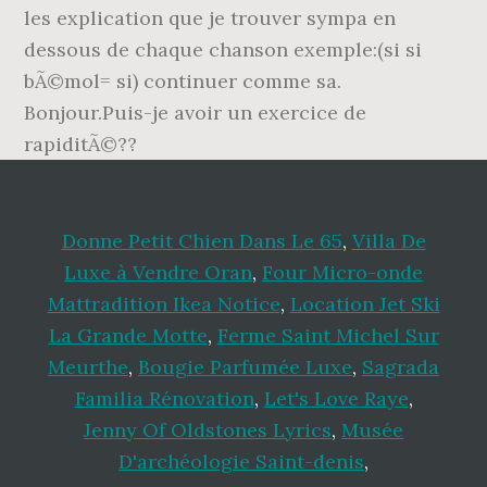
Donne Petit Chien Dans Le 65
,
Villa De
Luxe à Vendre Oran
,
Four Micro-onde
Mattradition Ikea Notice
,
Location Jet Ski
La Grande Motte
,
Ferme Saint Michel Sur
Meurthe
,
Bougie Parfumée Luxe
,
Sagrada
Familia Rénovation
,
Let's Love Raye
,
Jenny Of Oldstones Lyrics
,
Musée
D'archéologie Saint-denis
,