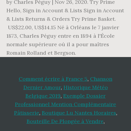
by Charles Péguy | Nov 26, 2020. Try Prime
Hello, Sign in Account & Lists Sign in Account
& Lists Returns & Orders Try Prime Basket.
US$22.00, US$14.15 Né à Orléans le 7 janvier
1873, Charles Péguy entre en 1894 à l'École
normale supérieure où il a pour maîtres
Romain Rolland et Bergson.
Comment écrire à France 5
,
Chanson
Dernier Amour
,
Historique Météo
Belgique 2019
,
Exemple Dossier
Professionnel Mention Complémentaire
Pâtisserie
,
Boutique Lu Nantes Horaires
,
Bouteille De Plongée à Vendre
,