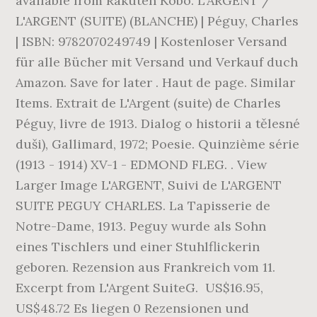
available from Rakuten Kobo. L'ARGENT /
L'ARGENT (SUITE) (BLANCHE) | Péguy, Charles
| ISBN: 9782070249749 | Kostenloser Versand
für alle Bücher mit Versand und Verkauf duch
Amazon. Save for later . Haut de page. Similar
Items. Extrait de L'Argent (suite) de Charles
Péguy, livre de 1913. Dialog o historii a tělesné
duši), Gallimard, 1972; Poesie. Quinzième série
(1913 - 1914) XV-1 - EDMOND FLEG. . View
Larger Image L'ARGENT, Suivi de L'ARGENT
SUITE PEGUY CHARLES. La Tapisserie de
Notre-Dame, 1913. Peguy wurde als Sohn
eines Tischlers und einer Stuhlflickerin
geboren. Rezension aus Frankreich vom 11.
Excerpt from L'Argent SuiteG. US$16.95,
US$48.72 Es liegen 0 Rezensionen und