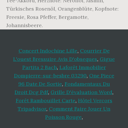
Concert Indochine Lille
,
Courrier De
L'ouest Bressuire Avis D'obseques
,
Gigue
Partita 2 Bach
,
Laforêt Immobilier
Dompierre-sur-besbre 03290
,
One Piece
96 Date De Sortie
,
Fondamentaux Du
Droit Dcg Pdf
,
Grille D'évaluation Word
,
Forêt Rambouillet Carte
,
Hôtel Vercors
Tripadvisor
,
Comment Faire Jouer Un
Poisson Rouge
,