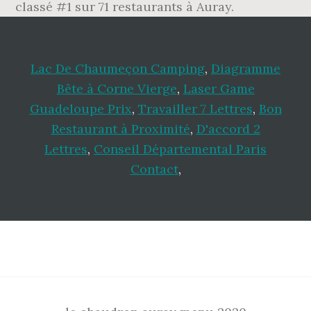
classé #1 sur 71 restaurants à Auray.
Lac De Chaumeçon Camping
,
Diagramme
Bête à Corne Vierge
,
Laser Game
Guadeloupe Prix
,
Travailler 7 Lettres
,
Bon
Restaurant à Proximité
,
D'accord 2
Lettres
,
Conseil Départemental Paris
Contact
,
Footer