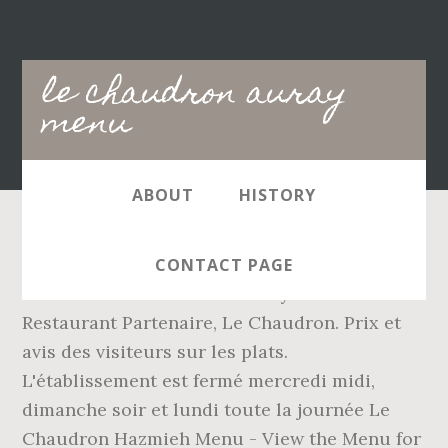
Main
le chaudron auray
navigation
menu
ABOUT
HISTORY
121 personnes étaient ici. English . Se
CONTACT PAGE
connecter . Restaurant à Auray Notre
Restaurant Partenaire, Le Chaudron. Prix et
avis des visiteurs sur les plats.
L'établissement est fermé mercredi midi,
dimanche soir et lundi toute la journée Le
Chaudron Hazmieh Menu - View the Menu for