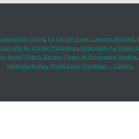
Assassin's Creed
,
Le Clergé Sous L'ancien Régime
,
teau Pêche Crème Pâtissière
,
Apprendre Le Piano J
ce Hotel Tokyo
,
Escape Game 10 Personnes Nantes
Aardappeleters
,
Mythologie Nordique - Carnet
,