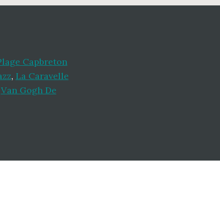
Plage Capbreton
azz
,
La Caravelle
,
Van Gogh De