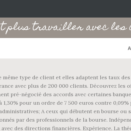
t plus travailler avec les
e même type de client et elles adaptent les taux des 
rance avec plus de 200 000 clients. Découvrez les o
ment pré-négocié des accords avec certaines banque
u’à 1,30% pour un ordre de 7 500 euros contre 0,09% 
dministratives; A ceux qui débutent en bourse ou so
donnés par des professionnels de la bourse. Indépen
 avec des directions financières. Expérience. La thé