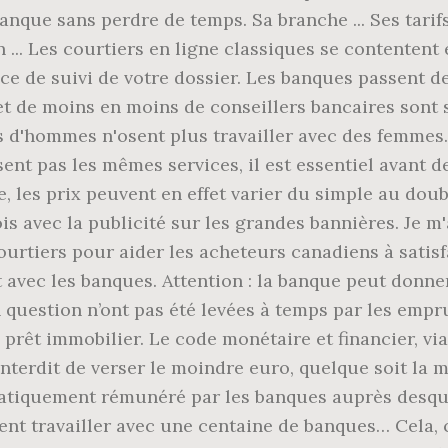
que sans perdre de temps. Sa branche ... Ses tarifs
in ... Les courtiers en ligne classiques se contenten
ce de suivi de votre dossier. Les banques passent de
t de moins en moins de conseillers bancaires sont s
 d'hommes n'osent plus travailler avec des femmes.
ent pas les mêmes services, il est essentiel avant d
e, les prix peuvent en effet varier du simple au dou
s avec la publicité sur les grandes bannières. Je m
ourtiers pour aider les acheteurs canadiens à satis
t avec les banques. Attention : la banque peut donn
en question n’ont pas été levées à temps par les empr
prêt immobilier. Le code monétaire et financier, via 
t interdit de verser le moindre euro, quelque soit la 
ématiquement rémunéré par les banques auprès desque
nt travailler avec une centaine de banques… Cela, c’