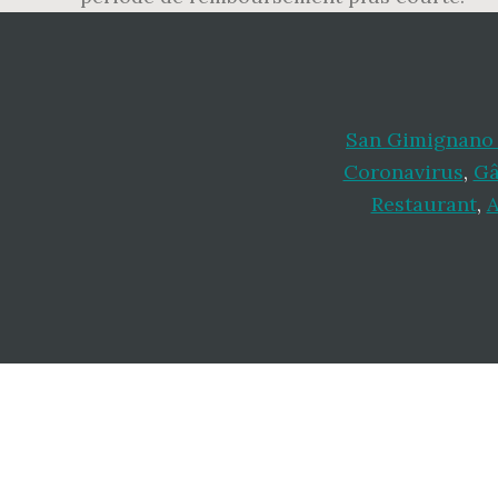
San Gimignano 
Coronavirus
,
Gâ
Restaurant
,
A
Footer