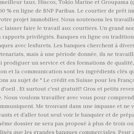
n meilleur taux. Hiscox, Tokio Marine et Groupama (
 100 % en ligne de BNP Paribas. Le courtier de prêt i
votre projet immobilier. Nous soutenons les travaille
donc laisser faire le travail aux courtiers. Un grand
 rapports privilégiés. Banques en ligne ou traditionn
es avec lesfurets. Les banques cherchent à diversifi
enariats, mais à une période donnée, ils ne travail
 prodiguer un service et des formations de qualité,
n et la communication sont les ingrédients clés qu
ns au sujet de " Le crédit en Suisse pour les França
eil . Et surtout c'est gratuit!! Gros et petits reve
ge. Nous voulons travailler avec vous pour comprendr
 communiquent. Me trouvant dans une impasse et ne v
vants et d’aller tout seul voir le banquier et de pr
même dossier ne sera pas proposé à plus de trois ou
lisés que les grandes banques commerciales. Pour aut