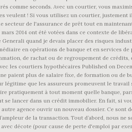
dérés comme seconds. Avec un courtier, vous maximis
 veulent ! Si vous utilisez un courtier, justement il
r le secteur de l'assurance de prêt tout en maintenan
7 mars 2014 ont été votées dans ce contexte de libé
e Generali quand je devais placer des risques indust
rmédiaire en opérations de banque et en services de
mmation, de rachat ou de regroupement de crédits,
vec les courtiers hypothécaires Published on Decemb
ne paient plus de salaire fixe, de formation ou de 
ûr légitime que les assureurs promeuvent le travail
ire pratiquement à tout moment quelle banque, parmi 
t se lancer dans un crédit immobilier. En fait, si 
e autre agence ouvrir un nouveau dossier. Ce sont d
 l’ampleur de la transaction. Tout d’abord, nous ne
avec décote (pour cause de perte d'emploi par exemp