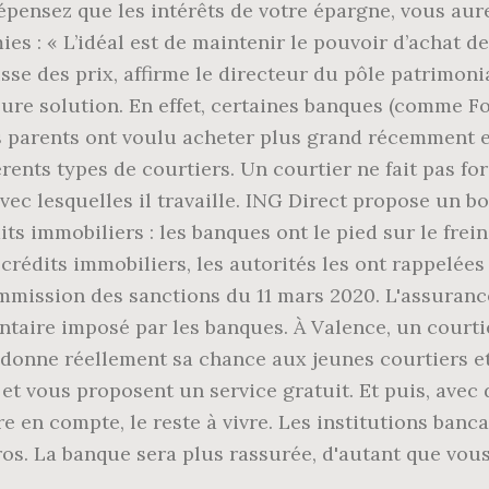
dépensez que les intérêts de votre épargne, vous a
s : « L’idéal est de maintenir le pouvoir d’achat de
sse des prix, affirme le directeur du pôle patrimoni
ure solution. En effet, certaines banques (comme Fo
s parents ont voulu acheter plus grand récemment et
fférents types de courtiers. Un courtier ne fait pas f
avec lesquelles il travaille. ING Direct propose un b
ts immobiliers : les banques ont le pied sur le fre
crédits immobiliers, les autorités les ont rappelées à
ommission des sanctions du 11 mars 2020. L'assurance
ire imposé par les banques. À Valence, un courtier
 donne réellement sa chance aux jeunes courtiers et
 vous proposent un service gratuit. Et puis, avec de
re en compte, le reste à vivre. Les institutions ban
uros. La banque sera plus rassurée, d'autant que v