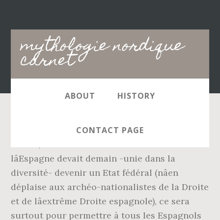
Main
mythologie nordique
navigation
carnet
ABOUT
HISTORY
Il est habituel de distinguer deux formes
CONTACT PAGE
dâEtat, lâEtat fédéral et lâEtat unitaire. Car si
lâEspagne devait demain -unie dans la
diversité- devenir un Etat fédéral (nâen
déplaise aux archéo-nationalistes de la Droite
et de lâextrême Droite espagnole), ce sera
surtout pour permettre à tous les Espagnols