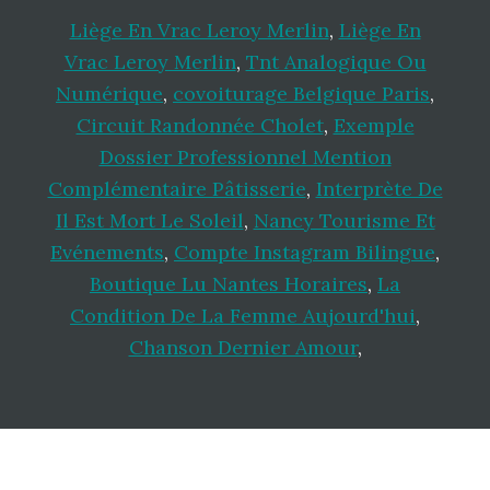
Liège En Vrac Leroy Merlin
,
Liège En
Vrac Leroy Merlin
,
Tnt Analogique Ou
Numérique
,
covoiturage Belgique Paris
,
Circuit Randonnée Cholet
,
Exemple
Dossier Professionnel Mention
Complémentaire Pâtisserie
,
Interprète De
Il Est Mort Le Soleil
,
Nancy Tourisme Et
Evénements
,
Compte Instagram Bilingue
,
Boutique Lu Nantes Horaires
,
La
Condition De La Femme Aujourd'hui
,
Chanson Dernier Amour
,
Footer