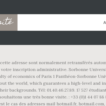
sité
 cette adresse sont normalement retransférés autom
 votre inscription administrative. Sorbonne Univers
culty of economics of Paris 1 Panthéon-Sorbonne Uni
out the world, which guarantees a high-level and in
their backgrounds. Tél: 01.40.46.27.89. 17 527 étudia
aitons une très bonne visite. : +33 (0)1 44 07 88 89
st le cas des adresses mail hotmail.fr, hotmail.com, l