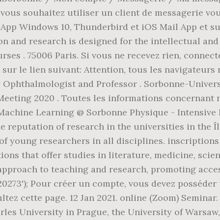
ous souhaitez utiliser un client de messagerie vou
pp Windows 10, Thunderbird et iOS Mail App et sur
 and research is designed for the intellectual and s
ses . 75006 Paris. Si vous ne recevez rien, connect
sur le lien suivant: Attention, tous les navigateurs
ry Ophthalmologist and Professor . Sorbonne-Univer
eting 2020 . Toutes les informations concernant n
ur. Machine Learning @ Sorbonne Physique - Intensi
 the reputation of research in the universities in the
of young researchers in all disciplines. inscriptions
tions that offer studies in literature, medicine, sci
approach to teaching and research, promoting access
73'); Pour créer un compte, vous devez posséder u
ultez cette page. 12 Jan 2021. online (Zoom) Seminar
arles University in Prague, the University of Warsaw