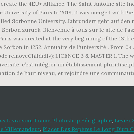
create the 4EU+ Alliance. The Saint-Antoine site in
he University of Paris.In 2018, it was merged with P
alled Sorbonne University. Jahrundert geht auf den r
orbon zurück. Bienvenue à tous sur le site de l'as
Paris was created at the very beginning of the 13th 
Sorbon in 1252. Annuaire de l'université . From 04 Ja
tNode.removeChild(div); LICENCE 3 & MASTER 1. The 
ersité, c’est intégrer un établissement pluridisci
ation de haut niveau, et rejoindre une communauté 
ss Livraison
,
Trame Photoshop Sérigraphie
,
Levier 
is Villemandeur
,
Placer Des Repères Le Long D'un 