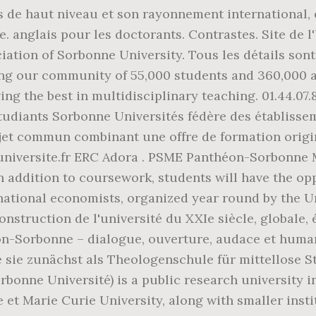
 de haut niveau et son rayonnement international, e
. anglais pour les doctorants. Contrastes. Site de 
iation of Sorbonne University. Tous les détails sont
ning our community of 55,000 students and 360,000 a
g the best in multidisciplinary teaching. 01.44.07.8
étudiants Sorbonne Universités fédère des établiss
jet commun combinant une offre de formation origin
-universite.fr ERC Adora . PSME Panthéon-Sorbonne
In addition to coursework, students will have the opp
ational economists, organized year round by the Un
onstruction de l'université du XXIe siècle, globale, 
on-Sorbonne – dialogue, ouverture, audace et human
 sie zunächst als Theologenschule für mittellose S
bonne Université) is a public research university in
 et Marie Curie University, along with smaller instit