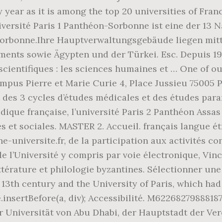
 year as it is among the top 20 universities of Fran
iversité Paris 1 Panthéon-Sorbonne ist eine der 13 
 Sorbonne.Ihre Hauptverwaltungsgebäude liegen mitt
nts sowie Ägypten und der Türkei. Esc. Depuis 1970
cientifiques : les sciences humaines et … One of our
pus Pierre et Marie Curie 4, Place Jussieu 75005 P
 des 3 cycles d’études médicales et des études par
idique française, l’université Paris 2 Panthéon Ass
es et sociales. MASTER 2. Accueil. français langue ét
e-universite.fr, de la participation aux activités co
 de l’Université y compris par voie électronique, Vi
térature et philologie byzantines. Sélectionner une
he 13th century and the University of Paris, which 
.insertBefore(a, div); Accessibilité. M62268279888187
r Universität von Abu Dhabi, der Hauptstadt der Ver