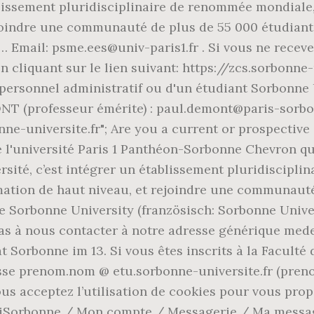
ablissement pluridisciplinaire de renommée mondial
joindre une communauté de plus de 55 000 étudiante
mail: psme.ees@univ-paris1.fr . Si vous ne recevez
 cliquant sur le lien suivant: https://zcs.sorbonne-
personnel administratif ou d'un étudiant Sorbonne 
NT (professeur émérite) : paul.demont@paris-sorbon
e-universite.fr"; Are you a current or prospective
l'université Paris 1 Panthéon-Sorbonne Chevron qui
rsité, c’est intégrer un établissement pluridiscipl
ation de haut niveau, et rejoindre une communauté 
 Sorbonne University (französisch: Sorbonne Univers
 pas à nous contacter à notre adresse générique me
 Sorbonne im 13. Si vous êtes inscrits à la Faculté
esse prenom.nom @ etu.sorbonne-universite.fr (pren
vous acceptez l’utilisation de cookies pour vous pr
 iSorbonne / Mon compte / Messagerie / Ma messag