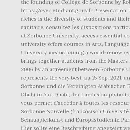
the founding of Collège de Sorbonne by Robe
https://cvec.etudiant.gouv.fr Presentation.
riches is the diversity of students and th
sanitaire, consultez les dispositions parti
at Sorbonne University, access essential co
university offers courses in Arts, Langu
University means joining a world-renowned
brings together students from the Masters i
2006 by an agreement between Sorbonne Uni
represents the very best. au 15 Sep. 2021. 
Sorbonne und die Vereinigten Arabischen 
Dhabi in Abu Dhabi, der Landeshauptstadt 
vous permet d’accéder à toutes les ressourc
Sorbonne Nouvelle (französisch Université d
Schauspielkunst und Europastudien in Paris
Hier sollte eine Beschreibung angezeigt wer