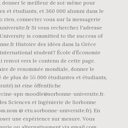
e, donner le meilleur de soi-même pour
s et étudiants, et 360 000 alumni dans le
 rien, connectez vous sur la messagerie
universite.fr Si vous recherchez l'adresse
University is committed to the success of
ne.fr Histoire des idées dans la Grèce
 international student? École d’Économie
 renvoi vers le contenu de cette page.
inaire de renommée mondiale, donner le
de plus de 55 000 étudiantes et étudiants,
ité) ist eine öffentliche
decine-spn-moodle@sorbonne-universite.fr.
 des Sciences et Ingénierie de Sorbonne
om.nom @ etu.sorbonne-universite.fr)
. En
oposer une expérience sur mesure. Vous
erie ou alternativement via gmail.com