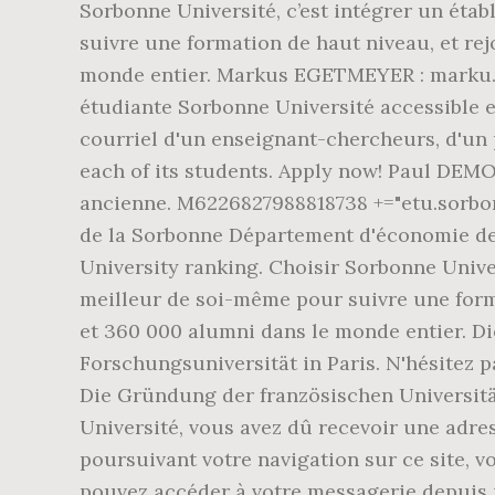
Sorbonne Université, c’est intégrer un ét
suivre une formation de haut niveau, et re
monde entier. Markus EGETMEYER : marku… E
étudiante Sorbonne Université accessible en
courriel d'un enseignant-chercheurs, d'un 
each of its students. Apply now! Paul DEMO
ancienne. M6226827988818738 +="etu.sorbonn
de la Sorbonne Département d'économie de 
University ranking. Choisir Sorbonne Unive
meilleur de soi-même pour suivre une form
et 360 000 alumni dans le monde entier. Die
Forschungsuniversität in Paris. N'hésitez
Die Gründung der französischen Universität
Université, vous avez dû recevoir une adr
poursuivant votre navigation sur ce site, 
pouvez accéder à votre messagerie depuis