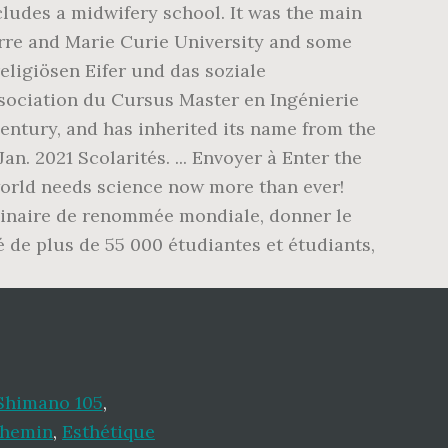
cludes a midwifery school. It was the main
ierre and Marie Curie University and some
eligiösen Eifer und das soziale
sociation du Cursus Master en Ingénierie
century, and has inherited its name from the
n. 2021 Scolarités. ... Envoyer à Enter the
world needs science now more than ever!
plinaire de renommée mondiale, donner le
de plus de 55 000 étudiantes et étudiants,
Shimano 105
,
Chemin
,
Esthétique