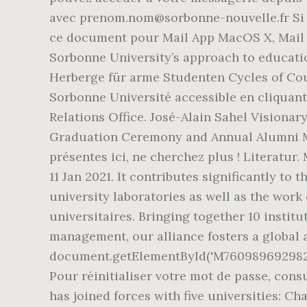
avec prenom.nom@sorbonne-nouvelle.fr Si v
ce document pour Mail App MacOS X, Mail A
Sorbonne University’s approach to education
Herberge für arme Studenten Cycles of Cour
Sorbonne Université accessible en cliquant 
Relations Office. José-Alain Sahel Visiona
Graduation Ceremony and Annual Alumni Me
présentes ici, ne cherchez plus ! Literat
11 Jan 2021. It contributes significantly to
university laboratories as well as the work 
universitaires. Bringing together 10 institu
management, our alliance fosters a global 
document.getElementById('M76098969298202
Pour réinitialiser votre mot de passe, cons
has joined forces with five universities: Ch