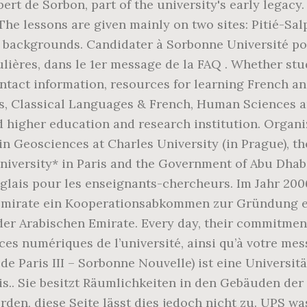
rt de Sorbon, part of the university's early legacy
 The lessons are given mainly on two sites: Pitié-Sa
eir backgrounds. Candidater à Sorbonne Université p
culières, dans le 1er message de la FAQ . Whether st
ntact information, resources for learning French and
ages, Classical Languages & French, Human Science
 higher education and research institution. Organi
n Geosciences at Charles University (in Prague), th
versity* in Paris and the Government of Abu Dhab
anglais pour les enseignants-chercheurs. Im Jahr 20
Emirate ein Kooperationsabkommen zur Gründung e
der Arabischen Emirate. Every day, their commitmen
es numériques de l’université, ainsi qu’à votre mess
e Paris III – Sorbonne Nouvelle) ist eine Universitä
.. Sie besitzt Räumlichkeiten in den Gebäuden der 
den, diese Seite lässt dies jedoch nicht zu. UPS was