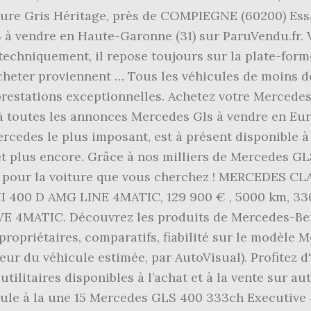
nture Gris Héritage, près de COMPIEGNE (60200) Essa
 vendre en Haute-Garonne (31) sur ParuVendu.fr. Vé
 techniquement, il repose toujours sur la plate-fo
cheter proviennent … Tous les véhicules de moins d
 prestations exceptionnelles. Achetez votre Mercedes
e à toutes les annonces Mercedes Gls à vendre en 
rcedes le plus imposant, est à présent disponible 
et plus encore. Grâce à nos milliers de Mercedes GL
rix pour la voiture que vous cherchez ! MERCEDES C
 400 D AMG LINE 4MATIC, 129 900 € , 5000 km, 330 
VE 4MATIC. Découvrez les produits de Mercedes-Be
 propriétaires, comparatifs, fiabilité sur le modèle 
 valeur du véhicule estimée, par AutoVisual). Profite
tilitaires disponibles à l’achat et à la vente sur au
icule à la une 15 Mercedes GLS 400 333ch Executive