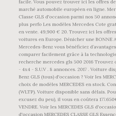
facile. Vous pouvez trouver ici les offre
marché automobile européen en ligne. Merc
Classe GLS d'occasion parmi nos 50 annonce
plus perfo Les modèles Mercedes Cote gra
en vente. 49,900 € 20. Trouvez ici les off
voitures en Europe. Dénicher une BONNE AFF
Mercedes-Benz vous bénéficiez d’avantages 
comparer facilement grâce à la technologie
recherche mercedes gls 500 2016 Trouvez c
- 4x4 - S.U.V . 8 annonces. 2017 . Voiture 
Benz GLS (tous) d'occasion ? Voir les MER
choix de modèles MERCEDES en stock. Cons
(WLTP). Voiture disponible sans délais. Po
excusez du peu), il vous en coûtera 177.6
VENDRE. Voir les MERCEDES GLS d'occasio
d'occasion MERCEDES CLASSE GLS Essence 2