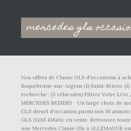
Main
mercedes gls occasi
navigation
Nos offres de Classe GLS d'occasions à ache
Roquebrune-sur-Argens (1) Saint-Brieuc (1)
recherche : (5 véhicules) Filtrer Votre L
MERCEDES BEZIERS - Un large choix de mod
GLS diesel d'occasion parmi nos 16 annonce
GLS 350d 4Matic en vente. Retrouvez toute
une Mercedes Classe Gls à ALLEMAGNE ou