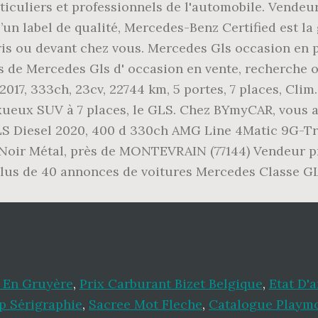
rticuliers et professionnels de l'automobile. Vend
un label de qualité, Mercedes-Benz Certified est la 
aris ou devant chez vous. Mercedes Gls occasion en 
iers de Mercedes Gls d' occasion en vente, recherch
2017, 333ch, 23cv, 22744 km, 5 portes, 7 places, Cli
ueux SUV à 7 places, le GLS. Chez BYmyCAR, vous a
Diesel 2020, 400 d 330ch AMG Line 4Matic 9G-Tron
s, Noir Métal, près de MONTEVRAIN (77144) Vendeur
plus de 40 annonces de voitures Mercedes Classe G
 En Gruyère
,
Prix Carburant Bizet Belgique
,
Etat D'a
 Sérigraphie
,
Sacree Mot Fleche
,
Catalogue Playmo