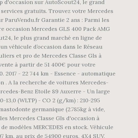
p d'occasion sur AutoScout24, le grand
services gratuits. Trouvez votre Mercedes
r ParuVendu.fr Garantie 2 ans : Parmi les
ture occasion Mercedes GLS 400 Pack AMG
ut24, le plus grand marché en ligne de
 un véhicule d’occasion dans le Réseau
uliers et pro de Mercedes Classe Gls à
ente à partir de 51 400€ pour votre
. 2017 - 22 744 km - Essence - automatique
ion . A la recherche de voitures Mercedes-
cedes-Benz Etoile 89 Auxerre - Un large
-13,0 (WLTP) - CO 2 (g/km) : 210-295
 mastodonte germanique (2.785kg à vide,
les Mercedes Classe Gls d'occasion à
 de modèles MERCEDES en stock. Véhicule
 km, au prix de 54900 euros, 4X4 SUV,