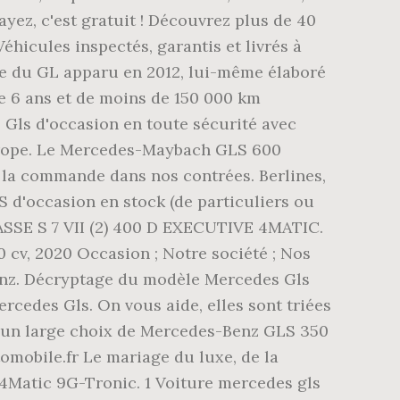
yez, c'est gratuit ! Découvrez plus de 40
hicules inspectés, garantis et livrés à
rme du GL apparu en 2012, lui-même élaboré
e 6 ans et de moins de 150 000 km
 Gls d'occasion en toute sécurité avec
Europe. Le Mercedes-Maybach GLS 600
à la commande dans nos contrées. Berlines,
S d'occasion en stock (de particuliers ou
LASSE S 7 VII (2) 400 D EXECUTIVE 4MATIC.
cv, 2020 Occasion ; Notre société ; Nos
nz. Décryptage du modèle Mercedes Gls
Mercedes Gls. On vous aide, elles sont triées
z d'un large choix de Mercedes-Benz GLS 350
tomobile.fr Le mariage du luxe, de la
 4Matic 9G-Tronic. 1 Voiture mercedes gls