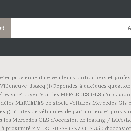
on
ter proviennent de vendeurs particuliers et professi
 Villeneuve-d'Ascq (1) Répondez à quelques questio
OA / leasing Loyer. Voir les MERCEDES GLS d'occasi
èles MERCEDES en stock. Voitures Mercedes Gls o
s gratuites de véhicules de particuliers et pros s
s les Mercedes GLS d'occasion en leasing / LOA (Lo
 à proximité ? MERCEDES-BENZ GLS 350 d'occasio