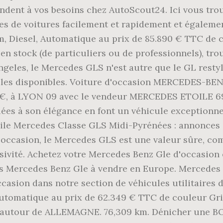
dent à vos besoins chez AutoScout24. Ici vous trou
fres de voitures facilement et rapidement et égal
00km, Diesel, Automatique au prix de 85.890 € TTC 
n stock (de particuliers ou de professionnels), trou
geles, le Mercedes GLS n'est autre que le GL restyl
les disponibles. Voiture d'occasion MERCEDES-BEN
00€, à LYON 09 avec le vendeur MERCEDES ETOILE 6
es à son élégance en font un véhicule exceptionnel.
 Mercedes Classe GLS Midi-Pyrénées : annonces et s
occasion, le Mercedes GLS est une valeur sûre, comb
ivité. Achetez votre Mercedes Benz Gle d'occasion 
es Mercedes Benz Gle à vendre en Europe. Mercedes g
sion dans notre section de véhicules utilitaires dis
 Automatique au prix de 62.349 € TTC de couleur Gr
autour de ALLEMAGNE. 76,309 km. Dénicher une BON