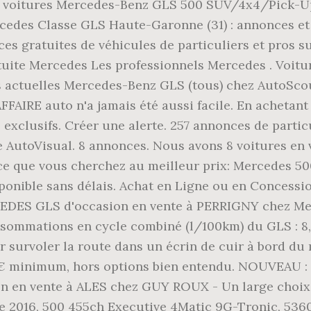
s de voitures Mercedes-Benz GLS 500 SUV/4x4/Pick-U
edes Classe GLS Haute-Garonne (31) : annonces et 
s gratuites de véhicules de particuliers et pros su
tuite Mercedes Les professionnels Mercedes . Voi
res actuelles Mercedes-Benz GLS (tous) chez AutoSco
AIRE auto n'a jamais été aussi facile. En achetant
exclusifs. Créer une alerte. 257 annonces de partic
 AutoVisual. 8 annonces. Nous avons 8 voitures en v
e que vous cherchez au meilleur prix: Mercedes 500
disponible sans délais. Achat en Ligne ou en Concess
CEDES GLS d'occasion en vente à PERRIGNY chez Mer
ommations en cycle combiné (l/100km) du GLS : 8,0
ur survoler la route dans un écrin de cuir à bord du
50€ minimum, hors options bien entendu. NOUVEAU : 
n en vente à ALES chez GUY ROUX - Un large choix
016, 500 455ch Executive 4Matic 9G-Tronic, 53607