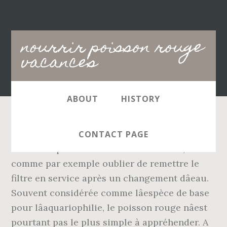
Main
nourrir poisson rouge
navigation
vacances
ABOUT
HISTORY
Dâune part, câest toujours dans ce genre de
CONTACT PAGE
situation que lâon commet des erreurs,
comme par exemple oublier de remettre le
filtre en service après un changement dâeau.
Souvent considérée comme lâespèce de base
pour lâaquariophilie, le poisson rouge nâest
pourtant pas le plus simple à appréhender. A