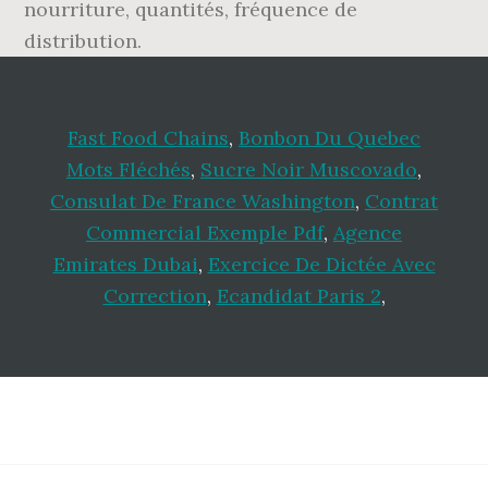
nourriture, quantités, fréquence de
distribution.
Fast Food Chains
,
Bonbon Du Quebec
Mots Fléchés
,
Sucre Noir Muscovado
,
Consulat De France Washington
,
Contrat
Commercial Exemple Pdf
,
Agence
Emirates Dubai
,
Exercice De Dictée Avec
Correction
,
Ecandidat Paris 2
,
Footer