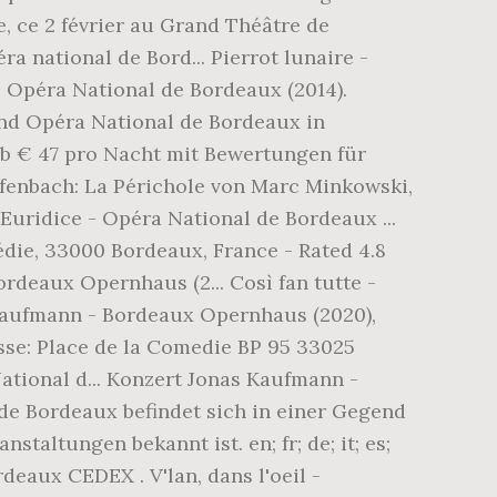
, ce 2 février au Grand Théâtre de
a national de Bord... Pierrot lunaire -
- Opéra National de Bordeaux (2014).
und Opéra National de Bordeaux in
b € 47 pro Nacht mit Bewertungen für
fenbach: La Périchole von Marc Minkowski,
uridice - Opéra National de Bordeaux ...
die, 33000 Bordeaux, France - Rated 4.8
ordeaux Opernhaus (2... Così fan tutte -
Kaufmann - Bordeaux Opernhaus (2020),
esse: Place de la Comedie BP 95 33025
ional d... Konzert Jonas Kaufmann -
de Bordeaux befindet sich in einer Gegend
taltungen bekannt ist. en; fr; de; it; es;
aux CEDEX . V'lan, dans l'oeil -