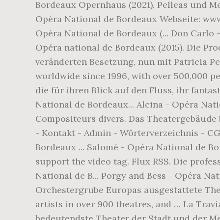
Bordeaux Opernhaus (2021), Pelleas und M
Opéra National de Bordeaux Webseite: www.
Opéra National de Bordeaux (... Don Carlo 
Opéra national de Bordeaux (2015). Die Pro
veränderten Besetzung, nun mit Patricia Pe
worldwide since 1996, with over 500,000 pe
die für ihren Blick auf den Fluss, ihr fant
National de Bordeaux... Alcina - Opéra Na
Compositeurs divers. Das Theatergebäude 
- Kontakt - Admin - Wörterverzeichnis - CG
Bordeaux ... Salomé - Opéra National de Bo
support the video tag. Flux RSS. Die profe
National de B... Porgy and Bess - Opéra Na
Orchestergrube Europas ausgestattete Theate
artists in over 900 theatres, and … La Tra
bedeutendste Theater der Stadt und der Me