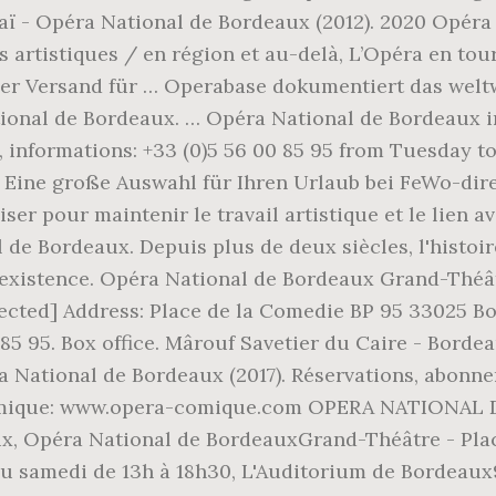
chaï - Opéra National de Bordeaux (2012). 2020 Opé
es artistiques / en région et au-delà, L’Opéra en t
ser Versand für … Operabase dokumentiert das welt
ional de Bordeaux. … Opéra National de Bordeaux i
t, informations: +33 (0)5 56 00 85 95 from Tuesday 
Eine große Auswahl für Ihren Urlaub bei FeWo-direk
er pour maintenir le travail artistique et le lien a
 de Bordeaux. Depuis plus de deux siècles, l'histoi
existence. Opéra National de Bordeaux Grand-Théât
tected] Address: Place de la Comedie BP 95 33025
85 95. Box office. Mârouf Savetier du Caire - Bordea
éra National de Bordeaux (2017). Réservations, abonn
omique: www.opera-comique.com OPERA NATIONAL D
ux, Opéra National de BordeauxGrand-Théâtre - Pla
au samedi de 13h à 18h30, L'Auditorium de Bordea