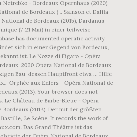
a Netrebko - Bordeaux Opernhaus (2020).
ional de Bordeaux (... Samson et Dalila -
 National de Bordeaux (2015), Dardanus -
ique (7-21 Mai) in einer teilweise
rabase has documented operatic activity
indet sich in einer Gegend von Bordeaux,
bekannt ist. Le Nozze di Figaro - Opéra
Bordeaux. 2020 Opéra National de Bordeaux
igen Bau, dessen Hauptfront etwa … Hilfe
x... Orphée aux Enfers - Opéra National de
rdeaux (2013). Your browser does not
ls. Le Château de Barbe-Bleue - Opéra
e Bordeaux (2013). Der mit der größten
astille, 3e Scène. It records the work of
aux.com. Das Grand Théâtre ist das
elstätte der Opéra National de Bordeaux