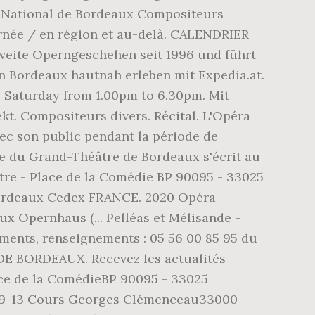
ra National de Bordeaux Compositeurs
ournée / en région et au-delà. CALENDRIER
weite Operngeschehen seit 1996 und führt
n Bordeaux hautnah erleben mit Expedia.at.
to Saturday from 1.00pm to 6.30pm. Mit
t. Compositeurs divers. Récital. L'Opéra
vec son public pendant la période de
re du Grand-Théâtre de Bordeaux s'écrit au
re - Place de la Comédie BP 90095 - 33025
 Bordeaux Cedex FRANCE. 2020 Opéra
ux Opernhaus (... Pelléas et Mélisande -
ements, renseignements : 05 56 00 85 95 du
E BORDEAUX. Recevez les actualités
ce de la ComédieBP 90095 - 33025
ux9-13 Cours Georges Clémenceau33000