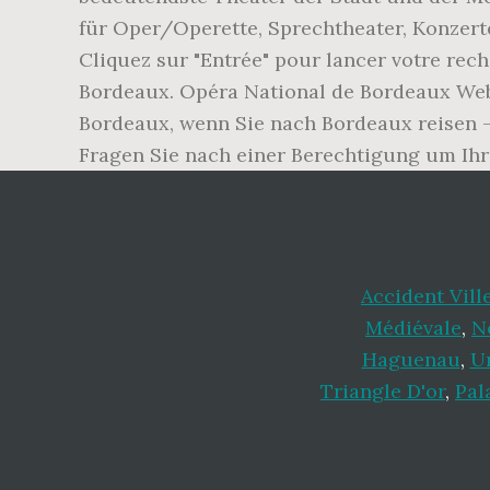
für Oper/Operette, Sprechtheater, Konzerte
Cliquez sur "Entrée" pour lancer votre rec
Bordeaux. Opéra National de Bordeaux Web
Bordeaux, wenn Sie nach Bordeaux reisen –
Fragen Sie nach einer Berechtigung um Ihre
Accident Vil
Médiévale
,
N
Haguenau
,
U
Triangle D'or
,
Pal