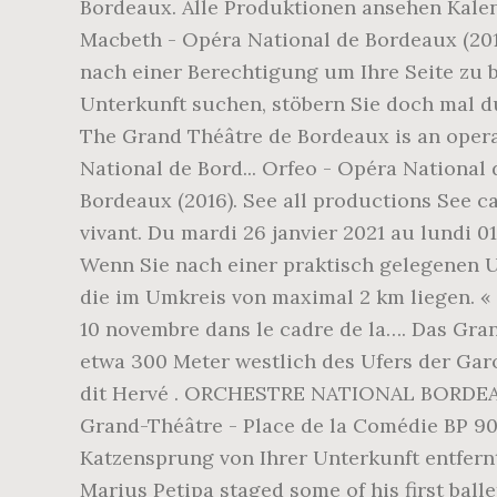
Bordeaux. Alle Produktionen ansehen Kalend
Macbeth - Opéra National de Bordeaux (2012)
nach einer Berechtigung um Ihre Seite zu b
Unterkunft suchen, stöbern Sie doch mal d
The Grand Théâtre de Bordeaux is an opera 
National de Bord... Orfeo - Opéra National
Bordeaux (2016). See all productions See c
vivant. Du mardi 26 janvier 2021 au lundi 0
Wenn Sie nach einer praktisch gelegenen U
die im Umkreis von maximal 2 km liegen. « 
10 novembre dans le cadre de la…. Das Gra
etwa 300 Meter westlich des Ufers der Ga
dit Hervé . ORCHESTRE NATIONAL BORDEAUX
Grand-Théâtre - Place de la Comédie BP 9
Katzensprung von Ihrer Unterkunft entfernt?
Marius Petipa staged some of his first bal