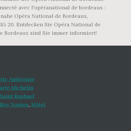
nnecté avec l'opéranational de bordeaux :
l nahe Opéra National de Bordeaux,
85 20. Entdecken Sie Opéra National de
e Bordeaux sind Sie immer informiert!
tte Ambroisie
arte Michelin
Saint Raphael
 Roy Nantes
,
Hôtel