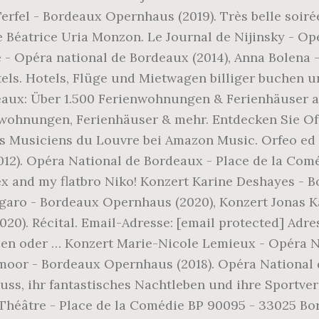
rfel - Bordeaux Opernhaus (2019). Très belle soirée
 Béatrice Uria Monzon. Le Journal de Nijinsky - Opér
 - Opéra national de Bordeaux (2014), Anna Bolena 
tels. Hotels, Flüge und Mietwagen billiger buchen 
eaux: Über 1.500 Ferienwohnungen & Ferienhäuser a
nwohnungen, Ferienhäuser & mehr. Entdecken Sie Of
 Musiciens du Louvre bei Amazon Music. Orfeo ed E
12). Opéra National de Bordeaux - Place de la Comé
ex and my flatbro Niko! Konzert Karine Deshayes - B
igaro - Bordeaux Opernhaus (2020), Konzert Jonas 
20). Récital. Email-Adresse: [email protected] Adr
n oder … Konzert Marie-Nicole Lemieux - Opéra Nat
moor - Bordeaux Opernhaus (2018). Opéra National 
uss, ihr fantastisches Nachtleben und ihre Sportverans
éâtre - Place de la Comédie BP 90095 - 33025 Borde