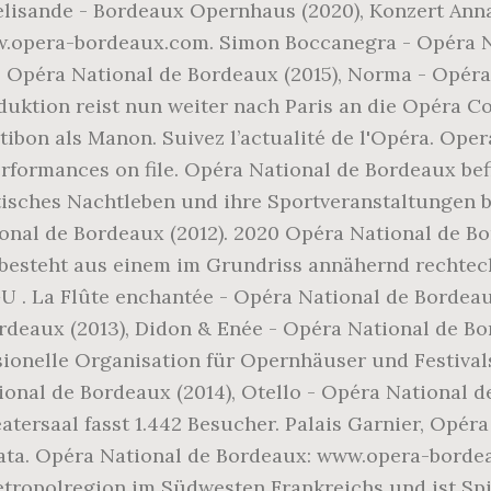
elisande - Bordeaux Opernhaus (2020), Konzert Ann
opera-bordeaux.com. Simon Boccanegra - Opéra Nat
- Opéra National de Bordeaux (2015), Norma - Opéra
duktion reist nun weiter nach Paris an die Opéra Com
tibon als Manon. Suivez l’actualité de l'Opéra. Ope
rformances on file. Opéra National de Bordeaux bef
astisches Nachtleben und ihre Sportveranstaltungen 
tional de Bordeaux (2012). 2020 Opéra National de 
besteht aus einem im Grundriss annähernd rechteck
U . La Flûte enchantée - Opéra National de Bordeau
rdeaux (2013), Didon & Enée - Opéra National de Bo
ssionelle Organisation für Opernhäuser und Festiva
tional de Bordeaux (2014), Otello - Opéra National d
rsaal fasst 1.442 Besucher. Palais Garnier, Opéra B
viata. Opéra National de Bordeaux: www.opera-borde
tropolregion im Südwesten Frankreichs und ist Spi