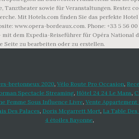
, Tanztheater sowie für Veranstaltungen. Restez co
herche. Mit Hotels.com finden Sie das perfekte Hote
site: www.opera-bordeaux.com. Phone: +33 5 56 00 
 mit dem Expedia-Reiseführer für Opéra National d
 Seite zu bearbeiten oder zu erstellen.
lers-bretonneux 2020
,
Vélo Route Pro Occasion
,
Rece
orman Spectacle Streaming
,
Hôtel 24 24 Le Mans
,
C
ne Femme Sous Influence Livre
,
Vente Appartement 
ais Des Palaces
,
Doris Mcgarrett Mort
,
La Table Des
4 étoiles Bayonne
,