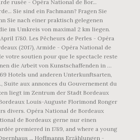
de rusée - Opéra National de Bor...
rde... Sie sind ein Fachmann? Fragen Sie
enn Sie nach einer praktisch gelegenen
die im Umkreis von maximal 2 km liegen.
April 1780. Les Pêcheurs de Perles - Opéra
rdeaux (2017), Armide - Opéra National de
e votre soutien pour que le spectacle reste
chnen die Arbeit von Kunstschaffenden in …
769 Hotels und anderen Unterkunftsarten,
es…, Suite aux annonces du Gouvernement du
zen liegt im Zentrum der Stadt Bordeaux
e Bordeaux Louis-Auguste Florimond Ronger
s divers. Opéra National de Bordeaux
tional de Bordeaux gerne nur einen
 gardée premiered in 1789, and where a young
 Opernhaus ... Hoffmanns Erzählungen -