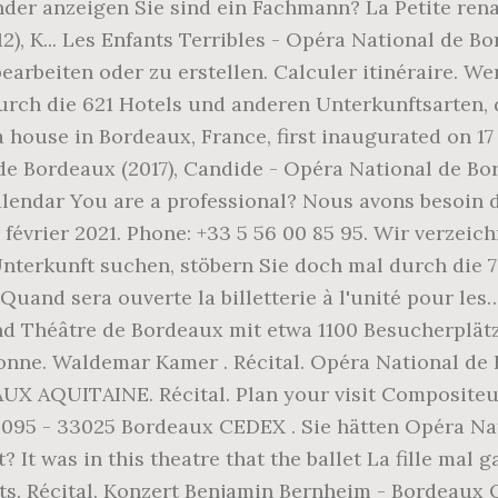
er anzeigen Sie sind ein Fachmann? La Petite renar
, K... Les Enfants Terribles - Opéra National de Bo
earbeiten oder zu erstellen. Calculer itinéraire. W
urch die 621 Hotels und anderen Unterkunftsarten, 
house in Bordeaux, France, first inaugurated on 17 
 de Bordeaux (2017), Candide - Opéra National de Bo
alendar You are a professional? Nous avons besoin d
1 février 2021. Phone: +33 5 56 00 85 95. Wir verzei
nterkunft suchen, stöbern Sie doch mal durch die 
Quand sera ouverte la billetterie à l'unité pour l
nd Théâtre de Bordeaux mit etwa 1100 Besucherplät
ronne. Waldemar Kamer . Récital. Opéra National d
 AQUITAINE. Récital. Plan your visit Compositeur
0095 - 33025 Bordeaux CEDEX . Sie hätten Opéra Na
 It was in this theatre that the ballet La fille mal
lets. Récital. Konzert Benjamin Bernheim - Bordeaux