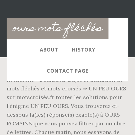
Main
ours mots fléchés
navigation
ABOUT
HISTORY
CONTACT PAGE
Recherche - Définition. Sujet et définition de
mots fléchés et mots croisés ⇒ UN PEU OURS
sur motscroisés.fr toutes les solutions pour
l'énigme UN PEU OURS. Vous trouverez ci-
dessous la(les) réponse(s) exacte(s) à OURS
ROMAINS que vous pouvez filtrer par nombre
de lettres. Chaque matin, nous essayons de