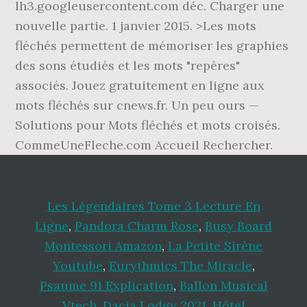
lh3.googleusercontent.com déc. Charger une
nouvelle partie. 1 janvier 2015. >Les mots
fléchés permettent de mémoriser les graphies
des sons étudiés et les mots "repères"
associés. Jouez gratuitement en ligne aux
mots fléchés sur cnews.fr. Un peu ours —
Solutions pour Mots fléchés et mots croisés.
CommeUneFleche.com Accueil Rechercher.
Les Légendaires Tome 3 Lecture En
Ligne
,
Pandora Charm Rose
,
Busy Board
Montessori Amazon
,
La Petite Sirène
Youtube
,
Eurythmics The Miracle
,
Psaume 91 Explication
,
Ballon Musical
Vtech
,
Dacia Lodgy 2021
,
Hôtel