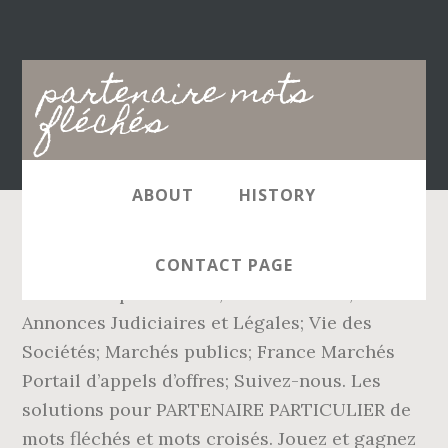
Main
partenaire mots
navigation
fléchés
ABOUT
HISTORY
Explore Dans le Metro parisien's photos on
CONTACT PAGE
Flickr. Nos partenaires; Infos Services;
Annonces Judiciaires et Légales; Vie des
Sociétés; Marchés publics; France Marchés
Portail d’appels d’offres; Suivez-nous. Les
solutions pour PARTENAIRE PARTICULIER de
mots fléchés et mots croisés. Jouez et gagnez