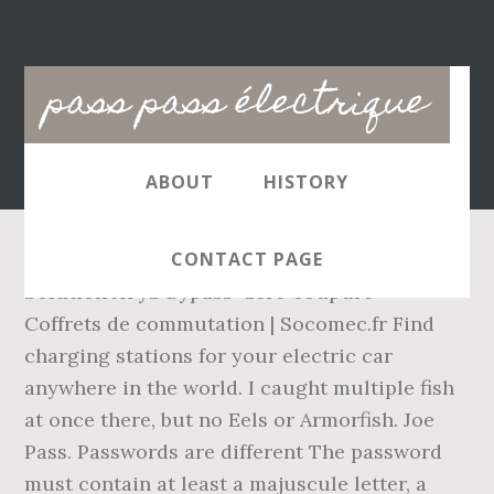
Main
pass pass électrique
navigation
ABOUT
HISTORY
CONTACT PAGE
Solution ATyS Bypass "zéro coupure" -
Coffrets de commutation | Socomec.fr Find
charging stations for your electric car
anywhere in the world. I caught multiple fish
at once there, but no Eels or Armorfish. Joe
Pass. Passwords are different The password
must contain at least a majuscule letter, a