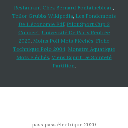
Restaurant Chez Bernard Fontainebleau
,
Teilor Grubbs Wikipedia
,
Les Fondements
De L'économie Pdf
,
Pilot Sport Cup 2
Connect
,
Université De Paris Rentrée
2020
,
Moins Poli Mots Fléchés
,
Fiche
Technique Polo 2004
,
Monstre Aquatique
Mots Fléchés
,
Viens Esprit De Sainteté
Partition
,
Footer
pass pass électrique 2020